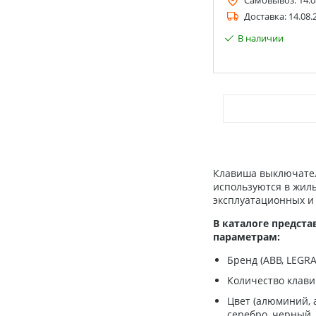
Самовывоз:
14.0
Доставка:
14.08.
В наличии
Клавиша выключател
используются в жил
эксплуатационных и 
В каталоге предст
параметрам:
Бренд (ABB, LEGRAN
Количество клавиш
Цвет (алюминий, 
серебро, черный, 