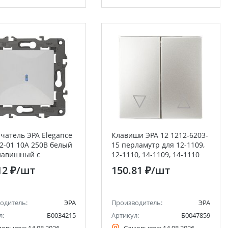
чатель ЭРА Elegance
Клавиши ЭРА 12 1212-6203-
2-01 10А 250В белый
15 перламутр для 12-1109,
лавишный с
12-1110, 14-1109, 14-1110
еткой
12 ₽
/шт
150.81 ₽
/шт
одитель:
ЭРА
Производитель:
ЭРА
л:
Б0034215
Артикул:
Б0047859