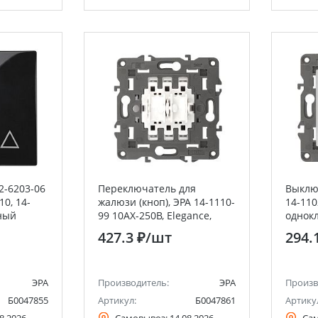
2-6203-06
Переключатель для
Выклю
10, 14-
жалюзи (кноп), ЭРА 14-1110-
14-110
рный
99 10АХ-250В, Elegance,
однок
механизм
подсв
427.3 ₽
/шт
294.
ЭРА
Производитель:
ЭРА
Произв
Б0047855
Артикул:
Б0047861
Артику