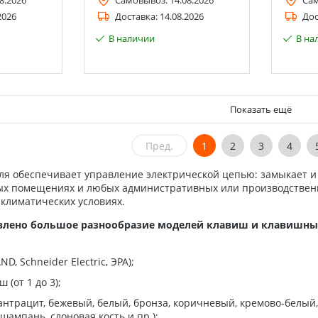
8.2026
Самовывоз:
14.08.2026
Са
2026
Доставка:
14.08.2026
Дос
В наличии
В на
Показать ещё
Пред.
1
2
3
4
я обеспечивает управление электрической цепью: замыкает и
ых помещениях и любых административных или производствен
климатических условиях.
авлено большое разнообразие моделей клавиш и клавишны
D, Schneider Electric, ЭРА);
 (от 1 до 3);
антрацит, бежевый, белый, бронза, коричневый, кремово-белый,
шампань, слоновая кость и пр.);