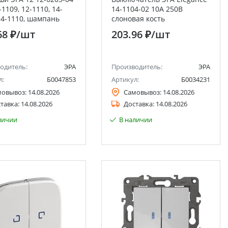
-1109, 12-1110, 14-
14-1104-02 10А 250В
14-1110, шампань
слоновая кость
0/9800)
двухклавишный
68 ₽
/шт
203.96 ₽
/шт
одитель:
ЭРА
Производитель:
ЭРА
л:
Б0047853
Артикул:
Б0034231
мовывоз:
14.08.2026
Самовывоз:
14.08.2026
тавка:
14.08.2026
Доставка:
14.08.2026
личии
В наличии