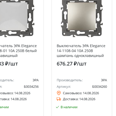
чатель ЭРА Elegance
Выключатель ЭРА Elegance
8-01 10А 250В белый
14-1108-04 10А 250В
лавишный
шампань одноклавишный
рёстный
перекрёстный
33 ₽
/шт
676.27 ₽
/шт
одитель:
ЭРА
Производитель:
ЭРА
л:
Б0034256
Артикул:
Б0034260
мовывоз:
14.08.2026
Самовывоз:
14.08.2026
тавка:
14.08.2026
Доставка:
14.08.2026
личии
В наличии