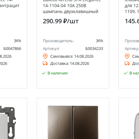
 антрацит
14-1104-04 10А 250В
для 12
шампань двухклавишный
1109, 
(20/20
290.99 ₽
/шт
145.
ЭРА
Производитель:
ЭРА
Произв
Б0047866
Артикул:
Б0034233
Артику
8.2026
Самовывоз:
14.08.2026
Са
2026
Доставка:
14.08.2026
Дос
В наличии
В на