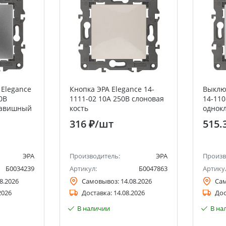
Elegance
Кнопка ЭРА Elegance 14-
Выклю
0В
1111-02 10А 250В слоновая
14-110
лавишный
кость
однок
перек
316 ₽
/шт
515.
ЭРА
Производитель:
ЭРА
Произв
Б0034239
Артикул:
Б0047863
Артику
8.2026
Самовывоз:
14.08.2026
Са
2026
Доставка:
14.08.2026
Дос
В наличии
В на