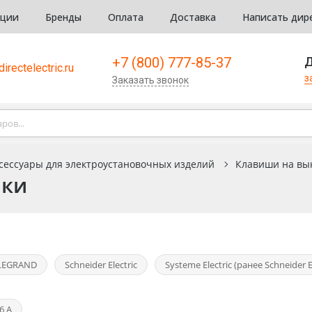
кции
Бренды
Оплата
Доставка
Написать дир
+7 (800) 777-85-37
Д
irectelectric.ru
з
Заказать звонок
сессуары для электроустановочных изделий
Клавиши на вы
пки
LEGRAND
Schneider Electric
Systeme Electric (ранее Schneider El
6 А