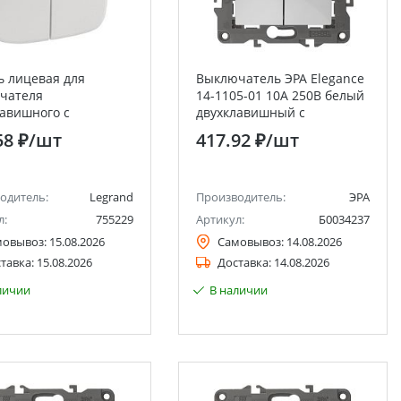
ь лицевая для
Выключатель ЭРА Elegance
чателя
14-1105-01 10А 250В белый
лавишного с
двухклавишный с
ткой жемчуг Valena
подстветкой
58 ₽
/шт
417.92 ₽
/шт
E Legrand
одитель:
Legrand
Производитель:
ЭРА
л:
755229
Артикул:
Б0034237
мовывоз:
15.08.2026
Самовывоз:
14.08.2026
тавка:
15.08.2026
Доставка:
14.08.2026
личии
В наличии