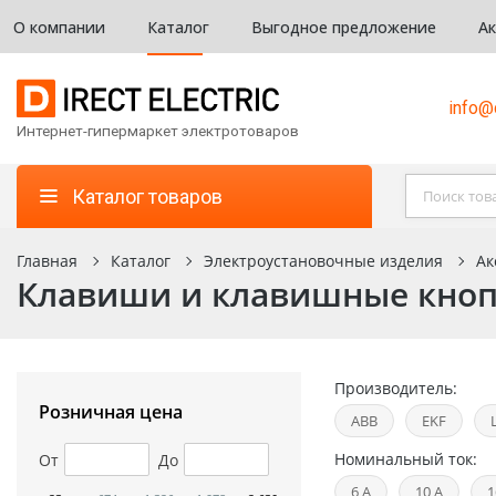
О компании
Каталог
Выгодное предложение
А
info@d
Интернет-гипермаркет электротоваров
Каталог товаров
Главная
Каталог
Электроустановочные изделия
Ак
Клавиши и клавишные кно
Производитель:
Розничная цена
ABB
EKF
Номинальный ток:
От
До
6 А
10 А
1