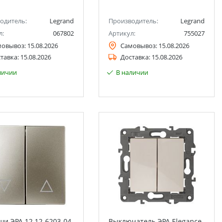
одитель:
Legrand
Производитель:
Legrand
л:
067802
Артикул:
755027
мовывоз:
15.08.2026
Самовывоз:
15.08.2026
тавка:
15.08.2026
Доставка:
15.08.2026
личии
В наличии
и ЭРА 12 12-6203-04
Выключатель ЭРА Elegance