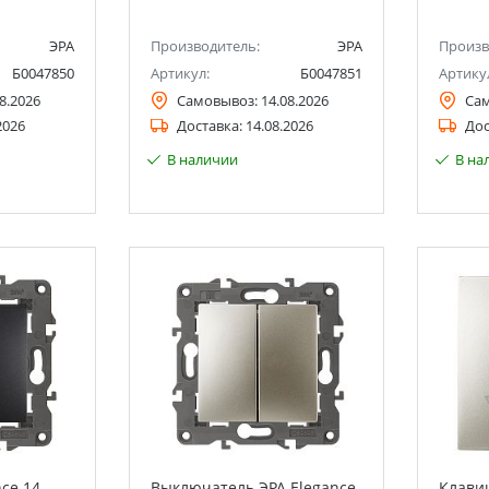
ЭРА
Производитель:
ЭРА
Произв
Б0047850
Артикул:
Б0047851
Артику
8.2026
Самовывоз:
14.08.2026
Са
2026
Доставка:
14.08.2026
Дос
В наличии
В на
ce 14-
Выключатель ЭРА Elegance
Клавиш