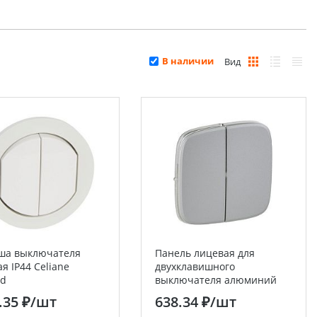
В наличии
Вид
ша выключателя
Панель лицевая для
я IP44 Celiane
двухклавишного
nd
выключателя алюминий
Valena ALLURE Legrand
.35 ₽
/шт
638.34 ₽
/шт