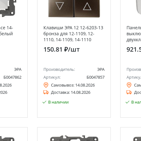
ce 14-
Клавиши ЭРА 12 12-6203-13
Панел
 белый
бронза для 12-1109, 12-
выклю
1110, 14-1109, 14-1110
двухк
подсве
150.81 ₽
/шт
921.
ALLUR
ЭРА
Производитель:
ЭРА
Произв
Б0047862
Артикул:
Б0047857
Артику
8.2026
Самовывоз:
14.08.2026
Са
2026
Доставка:
14.08.2026
Дос
В наличии
В на