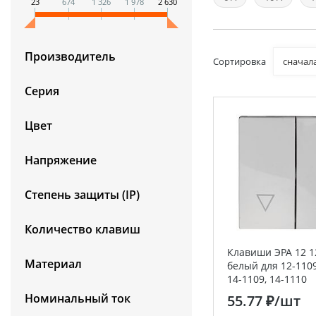
23
674
1 326
1 978
2 630
Производитель
Сортировка
сначал
Серия
Цвет
Напряжение
Степень защиты (IP)
Количество клавиш
Клавиши ЭРА 12 1
Материал
белый для 12-1109
14-1109, 14-1110
Номинальный ток
55.77 ₽
/шт