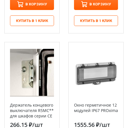
В КОРЗИНУ
В КОРЗИНУ
КУПИТЬ В 1 КЛИК
КУПИТЬ В 1 КЛИК
Держатель концевого
Окно герметичное 12
выключателя R5MC**
модулей IP67 PROxima
для шкафов серии СЕ
DKC
266.15 ₽
/шт
1555.56 ₽
/шт