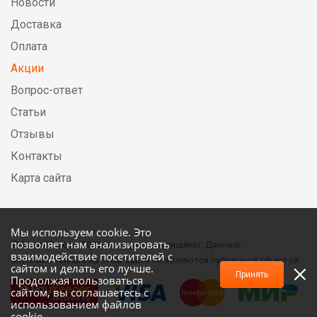
Новости
Доставка
Оплата
Акции
Вопрос-ответ
Статьи
Отзывы
Контакты
Карта сайта
Мы используем cookie. Это
позволяет нам анализировать
© DirectElectric, 2026, все права защищены. Данные,
взаимодействие посетителей с
опубликованные на этом сайте не являются публичной офертой.
сайтом и делать его лучше.
Принять
Продолжая пользоваться
сайтом, вы соглашаетесь с
использованием файлов
cookie.