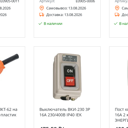
Е0905-0011
Артикул:
Е0905-0006
Артику
8.2026
Самовывоз:
13.08.2026
Са
2026
Доставка:
13.08.2026
Дос
В наличии
В на
КТ-62 на
Выключатель ВКИ-230 3Р
Пост 
-пластик
16А 230/400В IP40 IEK
16A 2 
ЭНЕРГ