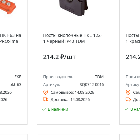
ПКТ-63 на
Посты кнопочные ПКЕ 122-
Посты
 PROxima
1 черный IP40 TDM
1 кра
214.2 ₽
/шт
214.
EKF
Производитель:
TDM
Произв
pkt-63
Артикул:
SQ0742-0016
Артику
8.2026
Самовывоз:
14.08.2026
Са
2026
Доставка:
14.08.2026
Дос
В наличии
В на