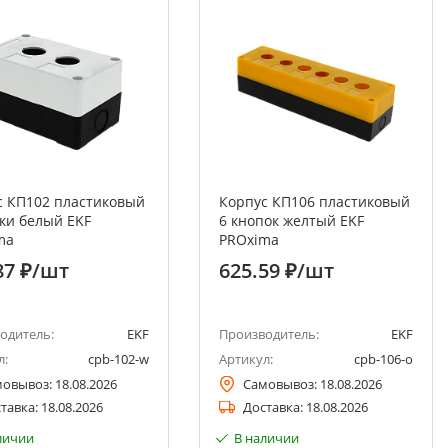
с КП102 пластиковый
Корпус КП106 пластиковый
пки белый EKF
6 кнопок желтый EKF
ma
PROxima
87 ₽
/шт
625.59 ₽
/шт
одитель:
EKF
Производитель:
EKF
л:
cpb-102-w
Артикул:
cpb-106-o
мовывоз:
18.08.2026
Самовывоз:
18.08.2026
тавка:
18.08.2026
Доставка:
18.08.2026
личии
В наличии