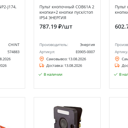
P2-J174,
Пульт кнопочный COB61A 2
Пульт
кнопки+2 кнопки пуск/стоп
кнопк
IP54 ЭНЕРГИЯ
787.19 ₽
/шт
602.
CHINT
Производитель:
Энергия
Произв
574883
Артикул:
Е0905-0007
Артику
8.2026
Самовывоз:
13.08.2026
Са
2026
Доставка:
13.08.2026
Дос
В наличии
В на