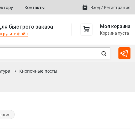
ектору
Контакты
Вход
/
Регистрация
ля быстрого заказа
Моя корзина
Корзина пуста
агрузите файл
атура
Кнопочные посты
ергия