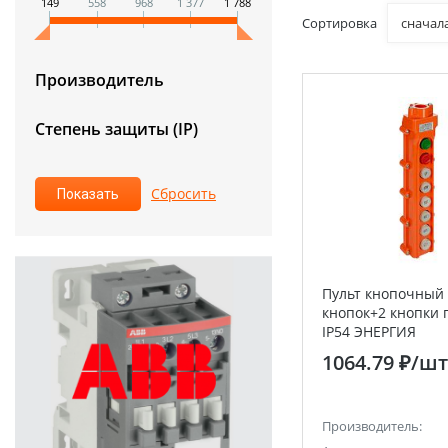
149
558
968
1 377
1 788
Сортировка
сначал
Производитель
Степень защиты (IP)
Пульт кнопочный
кнопок+2 кнопки 
IP54 ЭНЕРГИЯ
1064.79 ₽
/шт
Производитель: