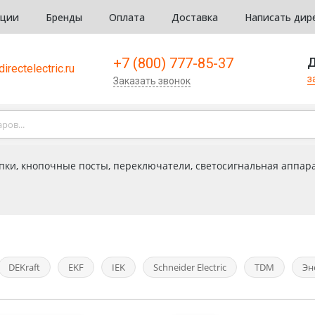
кции
Бренды
Оплата
Доставка
Написать дир
+7 (800) 777-85-37
Д
irectelectric.ru
з
Заказать звонок
пки, кнопочные посты, переключатели, светосигнальная аппар
DEKraft
EKF
IEK
Schneider Electric
TDM
Эн