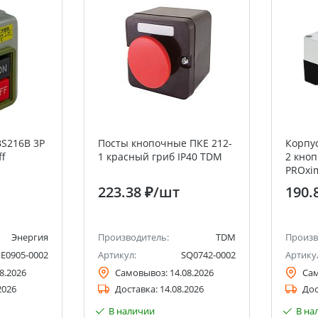
S216B 3P
Посты кнопочные ПКЕ 212-
Корпу
ff
1 красный гриб IP40 TDM
2 кно
PROxi
223.38 ₽
/шт
190.
Энергия
Производитель:
TDM
Произв
Е0905-0002
Артикул:
SQ0742-0002
Артику
8.2026
Самовывоз:
14.08.2026
Са
2026
Доставка:
14.08.2026
Дос
В наличии
В на