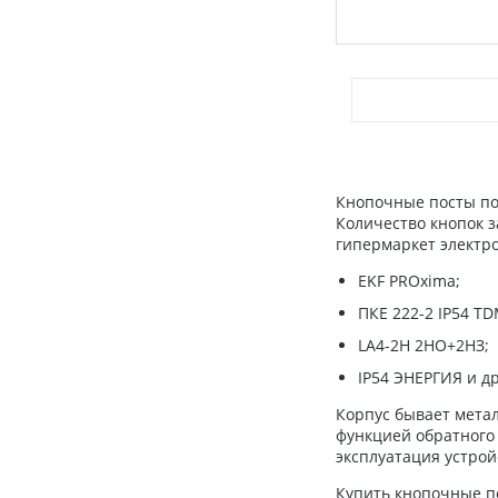
Кнопочные посты поз
Количество кнопок 
гипермаркет электр
EKF PROxima;
ПКЕ 222-2 IP54 TD
LA4-2H 2НО+2НЗ;
IP54 ЭНЕРГИЯ и др
Корпус бывает мета
функцией обратного 
эксплуатация устро
Купить кнопочные п