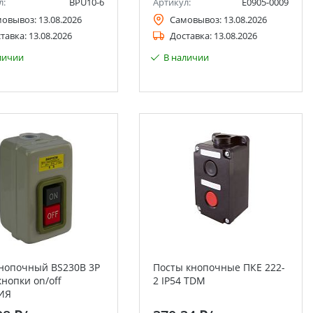
л:
BPU10-6
Артикул:
Е0905-0009
мовывоз:
13.08.2026
Самовывоз:
13.08.2026
тавка:
13.08.2026
Доставка:
13.08.2026
личии
В наличии
кнопочный BS230B 3P
Посты кнопочные ПКЕ 222-
кнопки on/off
2 IP54 TDM
ИЯ