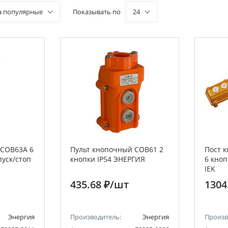
а популярные
Показывать по
24
 COB63A 6
Пульт кнопочный COB61 2
Пост 
пуск/стоп
кнопки IP54 ЭНЕРГИЯ
6 кноп
IEK
435.68 ₽
/шт
1304
Энергия
Производитель:
Энергия
Произв