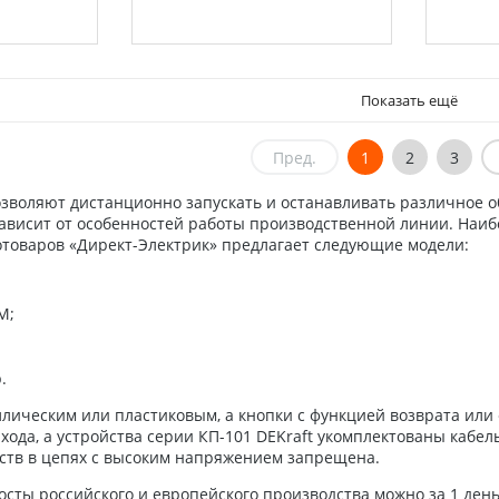
Показать ещё
Пред.
1
2
3
воляют дистанционно запускать и останавливать различное обор
зависит от особенностей работы производственной линии. Наи
отоваров «Директ-Электрик» предлагает следующие модели:
M;
.
ллическим или пластиковым, а кнопки с функцией возврата или
хода, а устройства серии КП-101 DEKraft укомплектованы кабел
йств в цепях с высоким напряжением запрещена.
осты российского и европейского производства можно за 1 де