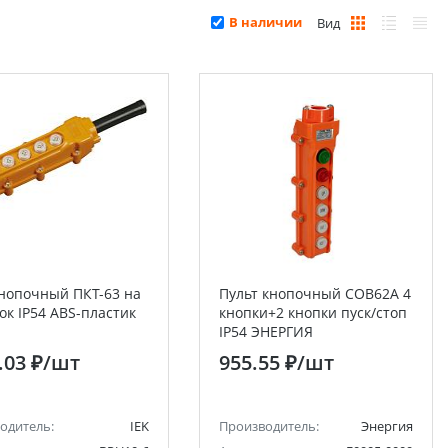
В наличии
Вид
кнопочный ПКТ-63 на
Пульт кнопочный COB62A 4
ок IP54 ABS-пластик
кнопки+2 кнопки пуск/стоп
IP54 ЭНЕРГИЯ
.03 ₽
/шт
955.55 ₽
/шт
одитель:
IEK
Производитель:
Энергия