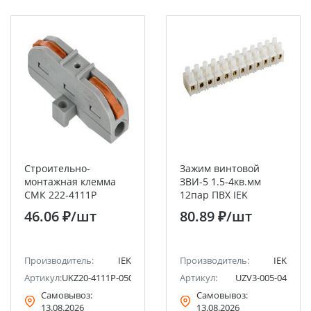
Строительно-
Зажим винтовой
монтажная клемма
ЗВИ-5 1.5-4кв.мм
СМК 222-4111P
12пар ПВХ IEK
проходная с
46.06 ₽
/шт
80.89 ₽
/шт
площадкой (50шт/
упак) IEK
Производитель:
IEK
Производитель:
IEK
Артикул:
UKZ20-4111P-050
Артикул:
UZV3-005-04
Самовывоз:
Самовывоз:
13.08.2026
13.08.2026