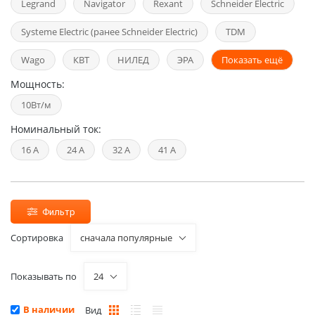
Legrand
Navigator
Rexant
Schneider Electric
Systeme Electric (ранее Schneider Electric)
TDM
Wago
КВТ
НИЛЕД
ЭРА
Показать ещё
Мощность:
10Вт/м
Номинальный ток:
16 А
24 А
32 А
41 А
Фильтр
Сортировка
сначала популярные
Показывать по
24
В наличии
Вид