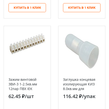
КУПИТЬ В 1 КЛИК
КУПИТЬ В 1 КЛИК
Зажим винтовой
Заглушка концевая
ЗВИ-3 1-2.5кв.мм
изолирующая КИЗ
12пар ПВХ IEK
8.0кв.мм для
соединения
62.45 ₽
/шт
116.42 ₽
/упак
алюминиевых
проводов IEK