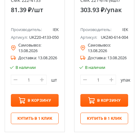
СМК 222-4133
СМК 221-614 (4шт/
проходная (50шт/
упак) IEK
81.39 ₽
/шт
303.93 ₽
/упак
упак) IEK
Производитель:
IEK
Производитель:
IEK
Артикул:
UKZ20-4133-050
Артикул:
UKZ40-614-004
Самовывоз:
Самовывоз:
13.08.2026
13.08.2026
Доставка:
13.08.2026
Доставка:
13.08.2026
В наличии
В наличии
шт
упак
В КОРЗИНУ
В КОРЗИНУ
КУПИТЬ В 1 КЛИК
КУПИТЬ В 1 КЛИК