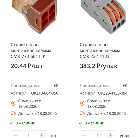
Строительно-
Строительно-
монтажная клемма
монтажная клемма
СМК 773-604 IEK
СМК 222-4133
проходная (4шт/упак)
20.44 ₽
/шт
383.2 ₽
/упак
IEK
Производитель:
IEK
Производитель:
IEK
Артикул:
UKZ10-604-050
Артикул:
UKZ20-4133-004
Самовывоз:
Самовывоз:
13.08.2026
13.08.2026
Доставка:
13.08.2026
Доставка:
13.08.2026
В наличии
В наличии
шт
упак