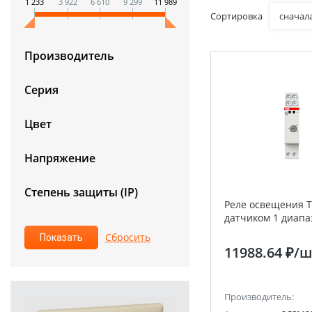
1 233
3 922
6 610
9 299
11 989
Сортировка
сначал
Производитель
Серия
Цвет
Напряжение
Степень защиты (IP)
Реле освещения T
датчиком 1 диапа
11988.64 ₽
/ш
Производитель: