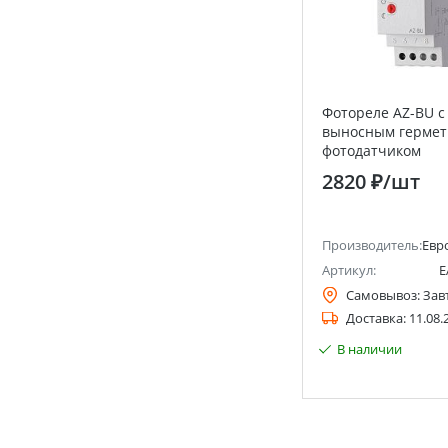
Фотореле AZ-BU с
выносным герме
фотодатчиком
Евроавтоматика F
2820 ₽
/шт
Производитель:
Евр
Артикул:
E
Самовывоз:
Зав
Доставка:
11.08.
В наличии