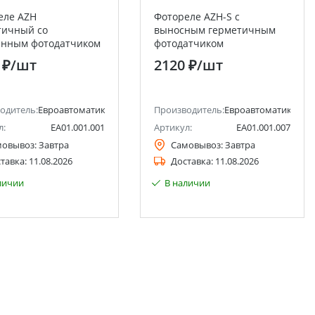
еле AZH
Фотореле AZH-S с
тичный со
выносным герметичным
енным фотодатчиком
фотодатчиком
втоматика F&F
Евроавтоматика F&F
 ₽
/шт
2120 ₽
/шт
одитель:
Евроавтоматика F&F
Производитель:
Евроавтоматика F&F
л:
EA01.001.001
Артикул:
EA01.001.007
мовывоз:
Завтра
Самовывоз:
Завтра
тавка:
11.08.2026
Доставка:
11.08.2026
личии
В наличии