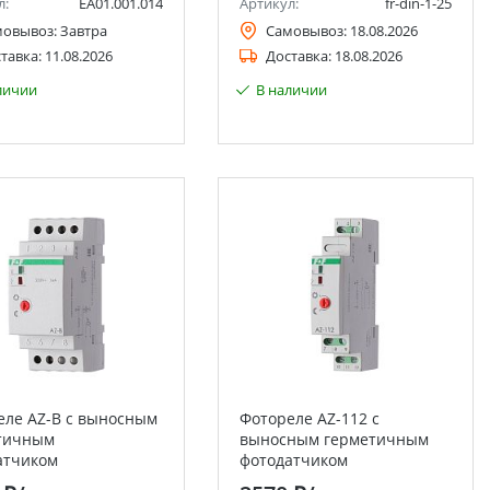
л:
EA01.001.014
Артикул:
fr-din-1-25
мовывоз:
Завтра
Самовывоз:
18.08.2026
тавка:
11.08.2026
Доставка:
18.08.2026
личии
В наличии
еле AZ-B с выносным
Фотореле AZ-112 с
тичным
выносным герметичным
атчиком
фотодатчиком
втоматика F&F
Евроавтоматика F&F