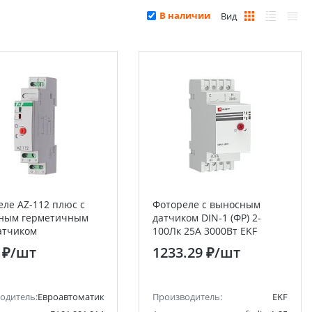
В наличии
Вид
еле AZ-112 плюс с
Фотореле с выносным
ным герметичным
датчиком DIN-1 (ФР) 2-
атчиком
100Лк 25А 3000Вт EKF
втоматика F&F
PROxima
 ₽
/шт
1233.29 ₽
/шт
одитель:
Евроавтоматика F&F
Производитель:
EKF