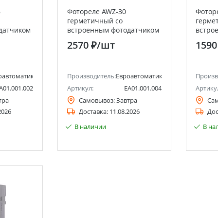
6
Фотореле AWZ-30
Фотор
герметичный со
герме
датчиком
встроенным фотодатчиком
встро
&F
Евроавтоматика F&F
Евроа
2570 ₽
/шт
1590
оавтоматика F&F
Производитель:
Евроавтоматика F&F
Произв
A01.001.002
Артикул:
EA01.001.004
Артику
тра
Самовывоз:
Завтра
Са
2026
Доставка:
11.08.2026
Дос
В наличии
В на