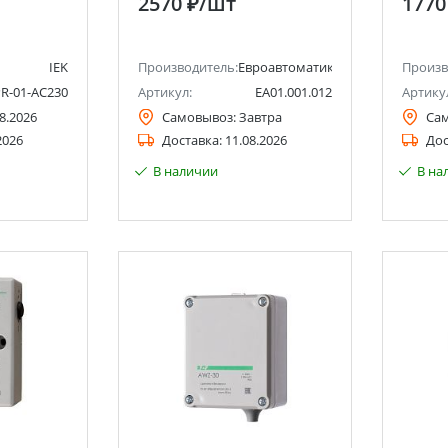
2570 ₽
/шт
1770
IEK
Производитель:
Евроавтоматика F&F
Произв
R-01-AC230
Артикул:
EA01.001.012
Артику
8.2026
Самовывоз:
Завтра
Са
2026
Доставка:
11.08.2026
Дос
В наличии
В на