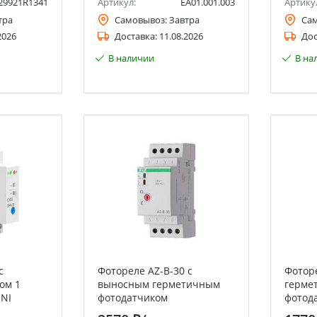
29921R1341
Артикул:
EA01.001.003
Артику
тра
Самовывоз:
Завтра
Са
2026
Доставка:
11.08.2026
Дос
В наличии
В на
с
Фотореле AZ-B-30 с
Фотор
ом 1
выносным герметичным
герме
ONI
фотодатчиком
фотод
Евроавтоматика F&F
Евроа