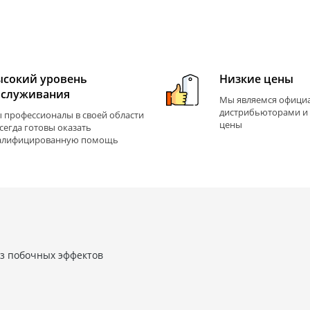
ысокий уровень
Низкие цены
бслуживания
Мы являемся офиц
дистрибьюторами и
 профессионалы в своей области
цены
всегда готовы оказать
алифицированную помощь
ез побочных эффектов