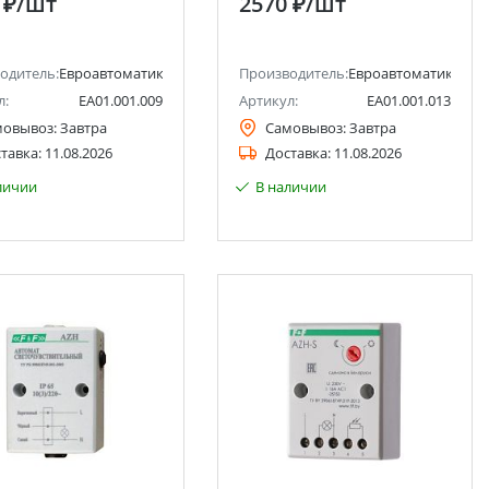
 ₽
/шт
2570 ₽
/шт
одитель:
Евроавтоматика F&F
Производитель:
Евроавтоматика F&F
л:
EA01.001.009
Артикул:
EA01.001.013
мовывоз:
Завтра
Самовывоз:
Завтра
тавка:
11.08.2026
Доставка:
11.08.2026
личии
В наличии