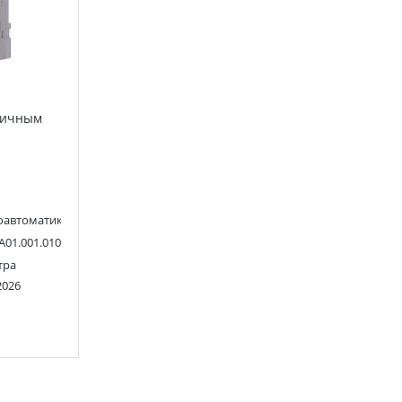
тичным
&F
оавтоматика F&F
A01.001.010
тра
2026