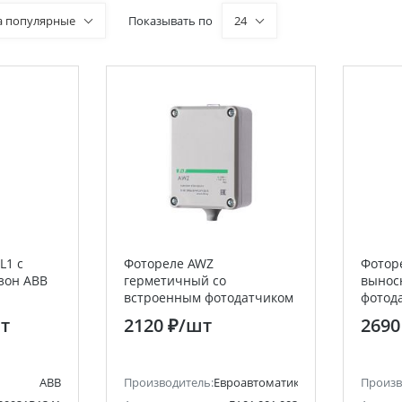
а популярные
Показывать по
24
L1 c
Фотореле AWZ
Фотор
зон ABB
герметичный со
вынос
встроенным фотодатчиком
фотод
Евроавтоматика F&F
Евроа
т
2120 ₽
/шт
2690
ABB
Производитель:
Евроавтоматика F&F
Произв