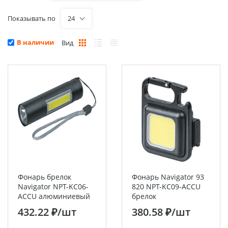
Показывать по
24
В наличии
Вид
Фонарь брелок
Фонарь Navigator 93
Navigator NPT-KC06-
820 NPT-KC09-ACCU
ACCU алюминиевый
брелок
1LED(1Вт)+1СOB
алюм.1COB,5Вт li-pol
432.22 ₽
/шт
380.58 ₽
/шт
LED(3Вт), 3 режима
0,4Ач