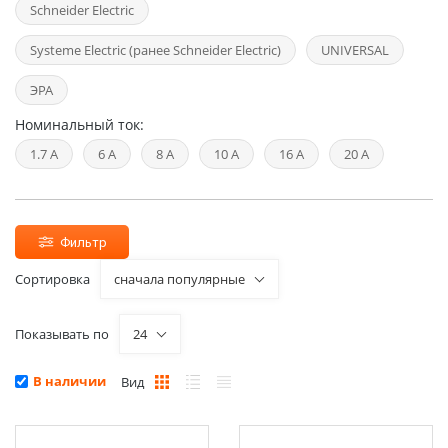
Schneider Electric
Systeme Electric (ранее Schneider Electric)
UNIVERSAL
ЭРА
Номинальный ток:
1.7 А
6 А
8 А
10 А
16 А
20 А
Фильтр
Сортировка
сначала популярные
Показывать по
24
В наличии
Вид