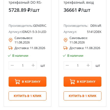
трехфазный DO RS-
трехфазный, вход
485 96х96мм LED
600В 5А, RS485, LCD-
5728.89 ₽
/шт
36661 ₽
/шт
GENERICA IEK
дисплей МТ-72D
DEKraft
Производитель:
GENERICA
Производитель:
DEKraft
Артикул:
IDM21-5-3-3-LED-G
Артикул:
51412DEK
Самовывоз:
Самовывоз:
11.08.2026
11.08.2026
Доставка:
11.08.2026
Доставка:
11.08.2026
В наличии
В наличии
шт
шт
В КОРЗИНУ
В КОРЗИНУ
КУПИТЬ В 1 КЛИК
КУПИТЬ В 1 КЛИК