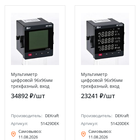
Мультиметр
Мультиметр
цифровой 96х96мм
цифровой 96х96мм
трехфазный, вход
трехфазный, вход
600В 1А, RS485, LCD-
600В 5А, RS485, LED-
34892 ₽
/шт
23241 ₽
/шт
дисплей МТ-96D
дисплей МТ-96D
DEKraft
DEKraft
Производитель:
DEKraft
Производитель:
DEKraft
Артикул:
51429DEK
Артикул:
51420DEK
Самовывоз:
Самовывоз:
11.08.2026
11.08.2026