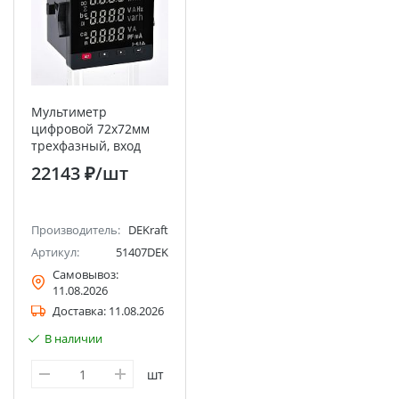
Мультиметр
цифровой 72х72мм
трехфазный, вход
100В 1А, RS485, LED-
22143 ₽
/шт
дисплей МТ-72D
DEKraft
Производитель:
DEKraft
Артикул:
51407DEK
Самовывоз:
11.08.2026
Доставка:
11.08.2026
В наличии
шт