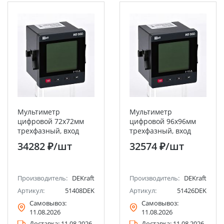
Мультиметр
Мультиметр
цифровой 72х72мм
цифровой 96х96мм
трехфазный, вход
трехфазный, вход
600В 5А, LCD-дисплей
100В 5А, LCD-дисплей
34282 ₽
/шт
32574 ₽
/шт
МТ-72D DEKraft
МТ-96D DEKraft
Производитель:
DEKraft
Производитель:
DEKraft
Артикул:
51408DEK
Артикул:
51426DEK
Самовывоз:
Самовывоз:
11.08.2026
11.08.2026
Доставка:
11.08.2026
Доставка:
11.08.2026