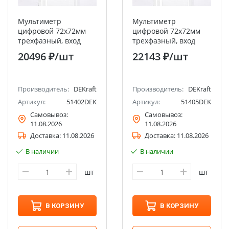
Мультиметр
Мультиметр
цифровой 72х72мм
цифровой 72х72мм
трехфазный, вход
трехфазный, вход
100В 5А, LED-дисплей
600В 1А, RS485, LED-
20496 ₽
/шт
22143 ₽
/шт
МТ-72D DEKraft
дисплей МТ-72D
DEKraft
Производитель:
DEKraft
Производитель:
DEKraft
Артикул:
51402DEK
Артикул:
51405DEK
Самовывоз:
Самовывоз:
11.08.2026
11.08.2026
Доставка:
11.08.2026
Доставка:
11.08.2026
В наличии
В наличии
шт
шт
В КОРЗИНУ
В КОРЗИНУ