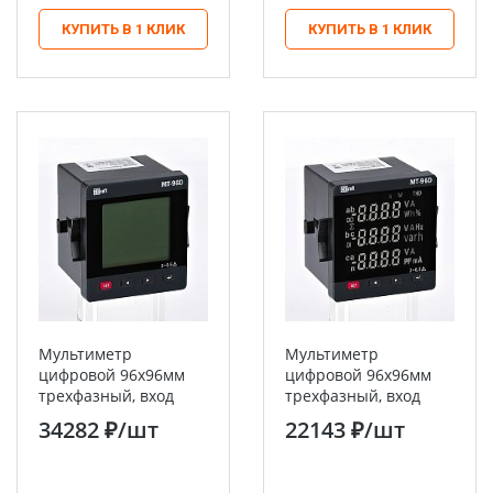
КУПИТЬ В 1 КЛИК
КУПИТЬ В 1 КЛИК
Мультиметр
Мультиметр
цифровой 96х96мм
цифровой 96х96мм
трехфазный, вход
трехфазный, вход
600В 5А, LCD-дисплей
100В 5А, RS485, LED-
34282 ₽
/шт
22143 ₽
/шт
МТ-96D DEKraft
дисплей МТ-96D
DEKraft