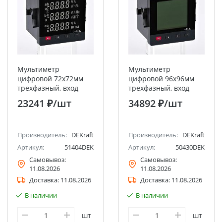
Мультиметр
Мультиметр
цифровой 72х72мм
цифровой 96х96мм
трехфазный, вход
трехфазный, вход
600В 5А, RS485, LED-
100В 5А, RS485, LCD-
23241 ₽
/шт
34892 ₽
/шт
дисплей МТ-72D
дисплей МТ-96D
DEKraft
DEKraft
Производитель:
DEKraft
Производитель:
DEKraft
Артикул:
51404DEK
Артикул:
50430DEK
Самовывоз:
Самовывоз:
11.08.2026
11.08.2026
Доставка:
11.08.2026
Доставка:
11.08.2026
В наличии
В наличии
шт
шт