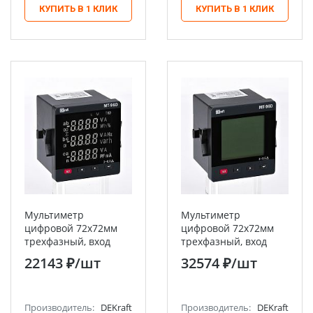
КУПИТЬ В 1 КЛИК
КУПИТЬ В 1 КЛИК
Мультиметр
Мультиметр
цифровой 72х72мм
цифровой 72х72мм
трехфазный, вход
трехфазный, вход
100В 5А, RS485, LED-
100В 5А, LCD-дисплей
22143 ₽
/шт
32574 ₽
/шт
дисплей МТ-72D
МТ-72D DEKraft
DEKraft
Производитель:
DEKraft
Производитель:
DEKraft