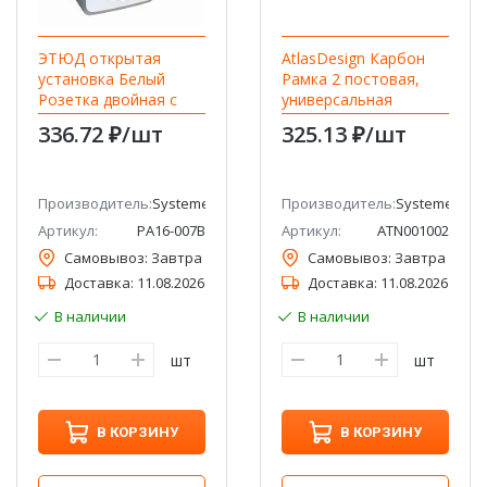
ЭТЮД открытая
AtlasDesign Карбон
установка Белый
Рамка 2 постовая,
Розетка двойная с
универсальная
заземлением Systeme
Systeme Electric
336.72 ₽
/шт
325.13 ₽
/шт
Electric (Schneider
(Schneider Electric)
Electric)
ic (ранее Schneider Electric)
Производитель:
Systeme Electric (ранее Schneider Electric)
Производитель:
Systeme Electr
Артикул:
PA16-007B
Артикул:
ATN001002
Самовывоз:
Завтра
Самовывоз:
Завтра
Доставка:
11.08.2026
Доставка:
11.08.2026
В наличии
В наличии
шт
шт
В КОРЗИНУ
В КОРЗИНУ