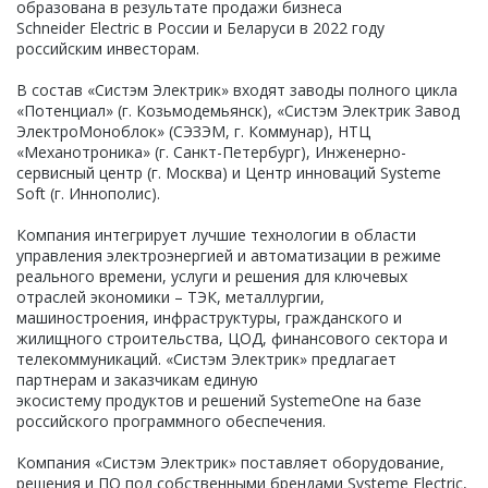
образована в результате продажи бизнеса
Schneider Electric в России и Беларуси в 2022 году
российским инвесторам.
В состав «Систэм Электрик» входят заводы полного цикла
«Потенциал» (г. Козьмодемьянск), «Систэм Электрик Завод
ЭлектроМоноблок» (СЭЗЭМ, г. Коммунар), НТЦ
«Механотроника» (г. Санкт-Петербург), Инженерно-
сервисный центр (г. Москва) и Центр инноваций Systeme
Soft (г. Иннополис).
Компания интегрирует лучшие технологии в области
управления электроэнергией и автоматизации в режиме
реального времени, услуги и решения для ключевых
отраслей экономики – ТЭК, металлургии,
машиностроения, инфраструктуры, гражданского и
жилищного строительства, ЦОД, финансового сектора и
телекоммуникаций. «Систэм Электрик» предлагает
партнерам и заказчикам единую
экосистему продуктов и решений SystemeOne на базе
российского программного обеспечения.
Компания «Систэм Электрик» поставляет оборудование,
решения и ПО под собственными брендами Systeme Electric,