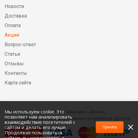
Новости
Доставка
Оплата
Акции
Вопрос-ответ
Статьи
Отзывы
Контакты
Карта сайта
Мы используем cookie. Это
© DirectElectric, 2026, все права защищены. Данные,
позволяет нам анализировать
опубликованные на этом сайте не являются публичной офертой.
взаимодействие посетителей с
сайтом и делать его лучше.
Принять
Продолжая пользоваться
сайтом, вы соглашаетесь с