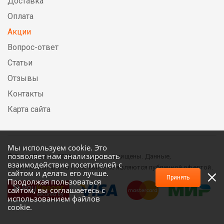
Доставка
Оплата
Акции
Вопрос-ответ
Статьи
Отзывы
Контакты
Карта сайта
Мы используем cookie. Это
позволяет нам анализировать
© DirectElectric, 2026, все права защищены. Данные,
взаимодействие посетителей с
опубликованные на этом сайте не являются публичной офертой.
сайтом и делать его лучше.
Принять
Продолжая пользоваться
сайтом, вы соглашаетесь с
использованием файлов
cookie.