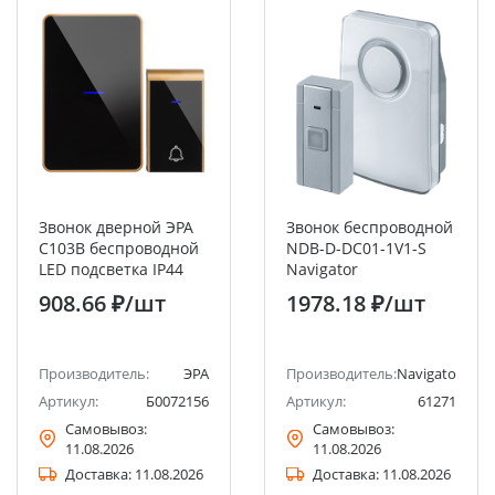
Звонок дверной ЭРА
Звонок беспроводной
C103B беспроводной
NDB-D-DC01-1V1-S
LED подсветка IP44
Navigator
150 м чёрный 38
908.66 ₽
/шт
1978.18 ₽
/шт
мелодий
Производитель:
ЭРА
Производитель:
Navigator
Артикул:
Б0072156
Артикул:
61271
Самовывоз:
Самовывоз:
11.08.2026
11.08.2026
Доставка:
11.08.2026
Доставка:
11.08.2026