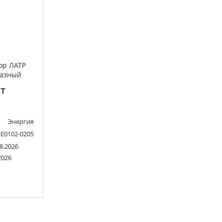
ор ЛАТР
фазный
Я
т
Энергия
Е0102-0205
8.2026
2026