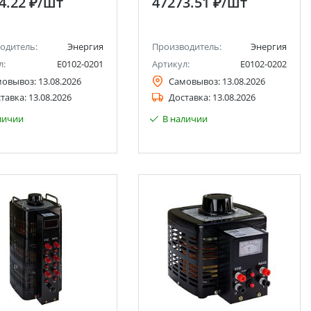
4.22 ₽
/шт
47273.51 ₽
/шт
одитель:
Энергия
Производитель:
Энергия
л:
Е0102-0201
Артикул:
Е0102-0202
мовывоз:
13.08.2026
Самовывоз:
13.08.2026
тавка:
13.08.2026
Доставка:
13.08.2026
личии
В наличии