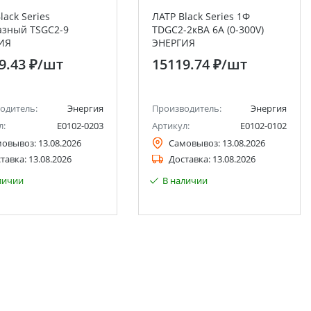
lack Series
ЛАТР Black Series 1Ф
азный TSGC2-9
TDGC2-2кВА 6А (0-300V)
ИЯ
ЭНЕРГИЯ
9.43 ₽
/шт
15119.74 ₽
/шт
одитель:
Энергия
Производитель:
Энергия
л:
Е0102-0203
Артикул:
Е0102-0102
мовывоз:
13.08.2026
Самовывоз:
13.08.2026
тавка:
13.08.2026
Доставка:
13.08.2026
личии
В наличии