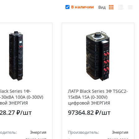
В наличии
Вид
lack Series 1Ф-
ЛАТР Black Series 3Ф TSGC2-
30кВА 100А (0-300V)
15кВА 15А (0-300V)
вой ЭНЕРГИЯ
цифровой ЭНЕРГИЯ
28.27 ₽
/шт
97364.82 ₽
/шт
одитель:
Энергия
Производитель:
Энергия