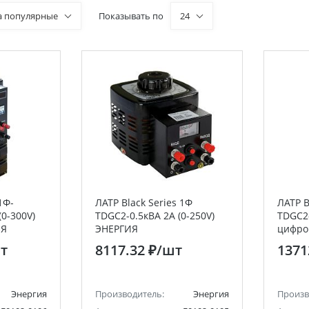
а популярные
Показывать по
24
1Ф-
ЛАТР Black Series 1Ф
ЛАТР B
0-300V)
TDGC2-0.5кВА 2А (0-250V)
TDGC2-
ИЯ
ЭНЕРГИЯ
цифро
т
8117.32 ₽
/шт
1371
Энергия
Производитель:
Энергия
Произв