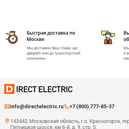
Быстрая доставка по
В
Москве
о
Мы доставим Ваш товар «до
Мы
дверей» или до транспортной
и 
компании
кв
info@directelectric.ru
+7 (800) 777-85-37
143442, Московская область, г.о. Красногорск, те
Пятницкое шоссе, км 6-й, д. 9, стр. 5.