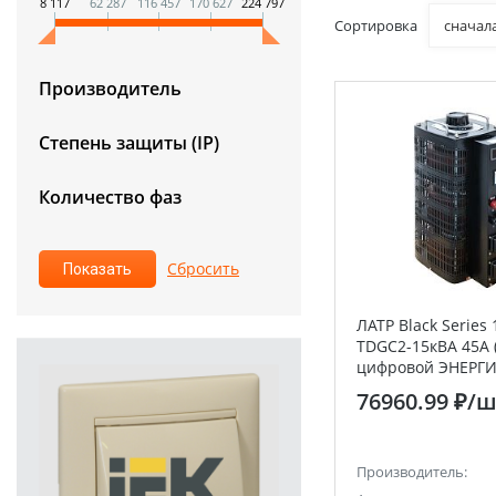
8 117
62 287
116 457
170 627
224 797
Сортировка
сначал
Производитель
Степень защиты (IP)
Количество фаз
ЛАТР Black Series 
TDGC2-15кВА 45А (
цифровой ЭНЕРГ
76960.99 ₽
/ш
Производитель: