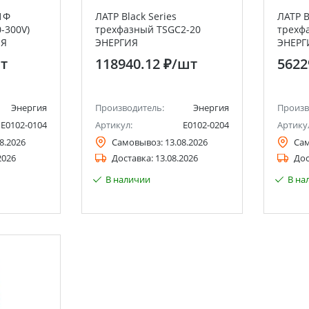
 1Ф
ЛАТР Black Series
ЛАТР B
-300V)
трехфазный TSGC2-20
трехф
ИЯ
ЭНЕРГИЯ
ЭНЕРГ
т
118940.12 ₽
/шт
5622
Энергия
Производитель:
Энергия
Произв
Е0102-0104
Артикул:
Е0102-0204
Артику
8.2026
Самовывоз:
13.08.2026
Са
2026
Доставка:
13.08.2026
Дос
В наличии
В на