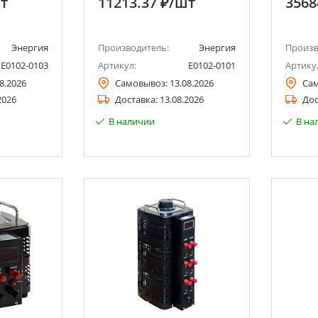
т
11213.37 ₽
/шт
3568
Энергия
Производитель:
Энергия
Произв
Е0102-0103
Артикул:
Е0102-0101
Артику
8.2026
Самовывоз:
13.08.2026
Са
2026
Доставка:
13.08.2026
Дос
В наличии
В на