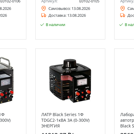
Е0102-0106
Артикул:
Е0102-0105
Артику
8.2026
Самовывоз:
13.08.2026
Са
2026
Доставка:
13.08.2026
Дос
В наличии
В на
 1Ф
ЛАТР Black Series 1Ф
Лабор
300V)
TDGC2-1кВА 3А (0-300V)
автот
ЭНЕРГИЯ
Black 
TSGC2