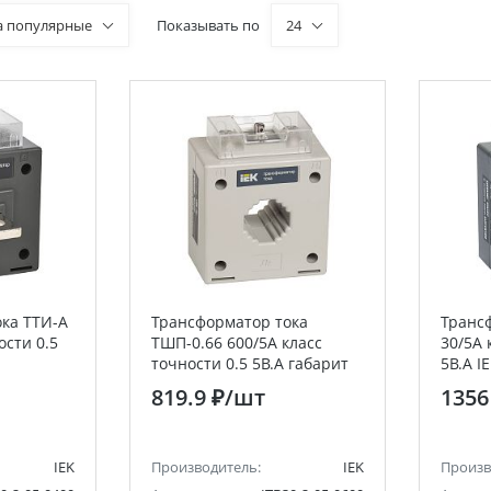
а популярные
Показывать по
24
ка ТТИ-А
Трансформатор тока
Транс
ости 0.5
ТШП-0.66 600/5А класс
30/5А 
точности 0.5 5В.А габарит
5В.А I
40 IEK
819.9 ₽
/шт
1356
IEK
Производитель:
IEK
Произв