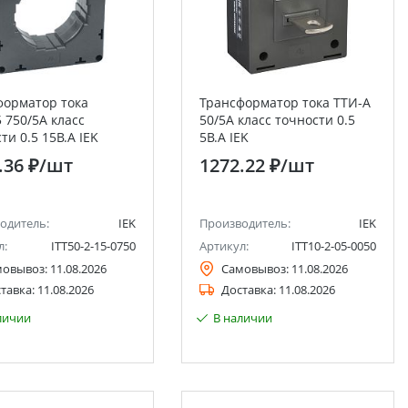
форматор тока
Трансформатор тока ТТИ-А
 750/5А класс
50/5А класс точности 0.5
ти 0.5 15В.А IEK
5В.А IEK
.36 ₽
/шт
1272.22 ₽
/шт
одитель:
IEK
Производитель:
IEK
л:
ITT50-2-15-0750
Артикул:
ITT10-2-05-0050
мовывоз:
11.08.2026
Самовывоз:
11.08.2026
тавка:
11.08.2026
Доставка:
11.08.2026
личии
В наличии