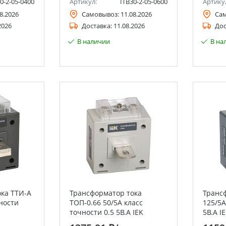
0-2-05-0400
Артикул:
ITB30-2-05-0600
Артику
8.2026
Самовывоз:
11.08.2026
Са
2026
Доставка:
11.08.2026
Дос
В наличии
В на
ка ТТИ-А
Трансформатор тока
Транс
ности
ТОП-0.66 50/5А класс
125/5А
точности 0.5 5В.А IEK
5В.А I