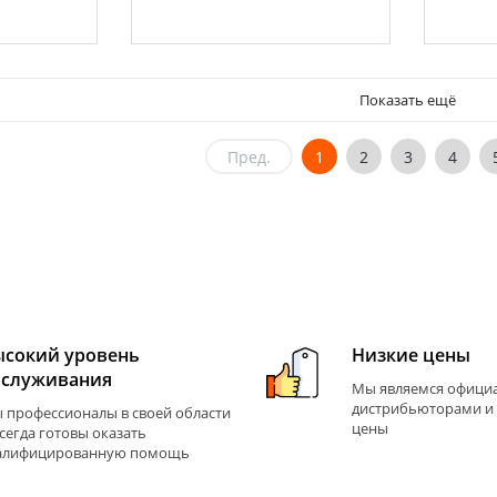
Показать ещё
Пред.
1
2
3
4
ысокий уровень
Низкие цены
бслуживания
Мы являемся офиц
дистрибьюторами и
 профессионалы в своей области
цены
всегда готовы оказать
алифицированную помощь