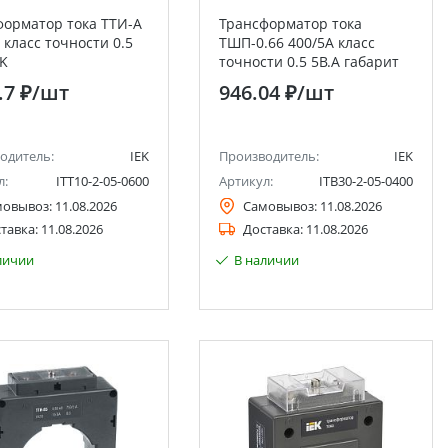
форматор тока ТТИ-А
Трансформатор тока
 класс точности 0.5
ТШП-0.66 400/5А класс
EK
точности 0.5 5В.А габарит
40 IEK
.7 ₽
/шт
946.04 ₽
/шт
одитель:
IEK
Производитель:
IEK
л:
ITT10-2-05-0600
Артикул:
ITB30-2-05-0400
мовывоз:
11.08.2026
Самовывоз:
11.08.2026
тавка:
11.08.2026
Доставка:
11.08.2026
личии
В наличии