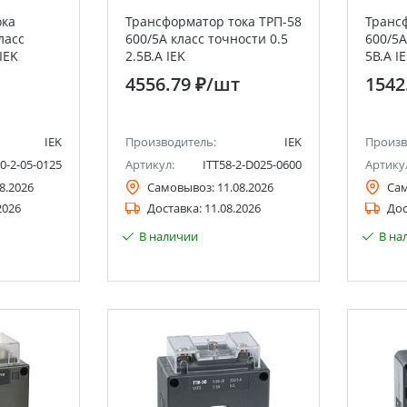
ока
Трансформатор тока ТРП-58
Транс
ласс
600/5А класс точности 0.5
600/5А
IEK
2.5В.А IEK
5В.А I
4556.79 ₽
/шт
1542
IEK
Производитель:
IEK
Произв
0-2-05-0125
Артикул:
ITT58-2-D025-0600
Артику
8.2026
Самовывоз:
11.08.2026
Са
2026
Доставка:
11.08.2026
Дос
В наличии
В на