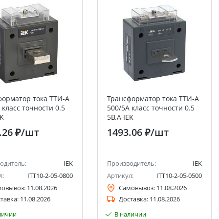
форматор тока ТТИ-А
Трансформатор тока ТТИ-А
 класс точности 0.5
500/5А класс точности 0.5
EK
5В.А IEK
.26 ₽
/шт
1493.06 ₽
/шт
одитель:
IEK
Производитель:
IEK
л:
ITT10-2-05-0800
Артикул:
ITT10-2-05-0500
мовывоз:
11.08.2026
Самовывоз:
11.08.2026
тавка:
11.08.2026
Доставка:
11.08.2026
личии
В наличии