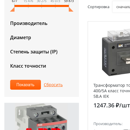
677
15 476
30 275
45 073
59 873
Сортировка
сначал
Производитель
Диаметр
Степень защиты (IP)
Класс точности
Трансформатор то
400/5А класс точн
5В.А IEK
1247.36 ₽
/шт
Производитель: