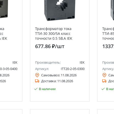
ока
Трансформатор тока
Транс
сс
ТТИ-30 300/5А класс
ТТИ-85
 IEK
точности 0.5 5В.А IEK
точнос
677.86 ₽
/шт
1337
IEK
Производитель:
IEK
Произв
0-3-05-0400
Артикул:
ITT20-2-05-0300
Артику
8.2026
Самовывоз:
11.08.2026
Са
2026
Доставка:
11.08.2026
Дос
В наличии
В на