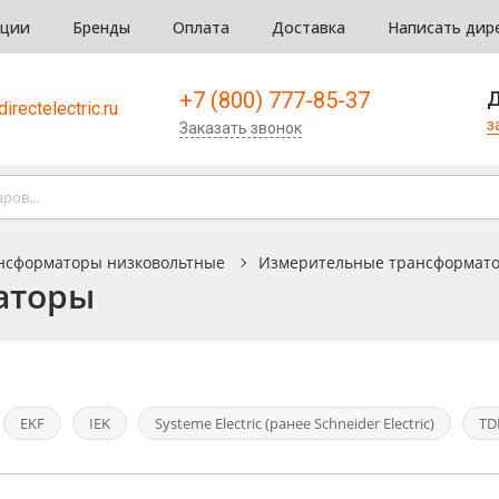
кции
Бренды
Оплата
Доставка
Написать дир
+7 (800) 777-85-37
Д
irectelectric.ru
з
Заказать звонок
нсформаторы низковольтные
Измерительные трансформат
аторы
EKF
IEK
Systeme Electric (ранее Schneider Electric)
T