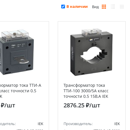
В наличии
Вид
форматор тока ТТИ-А
Трансформатор тока
класс точности 0.5
ТТИ-100 3000/5А класс
EK
точности 0.5 15В.А IEK
 ₽
/шт
2876.25 ₽
/шт
одитель:
IEK
Производитель:
IEK