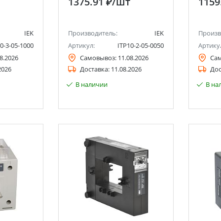
1375.91 ₽
/шт
1159
IEK
Производитель:
IEK
Произв
0-3-05-1000
Артикул:
ITP10-2-05-0050
Артику
8.2026
Самовывоз:
11.08.2026
Са
2026
Доставка:
11.08.2026
Дос
В наличии
В на