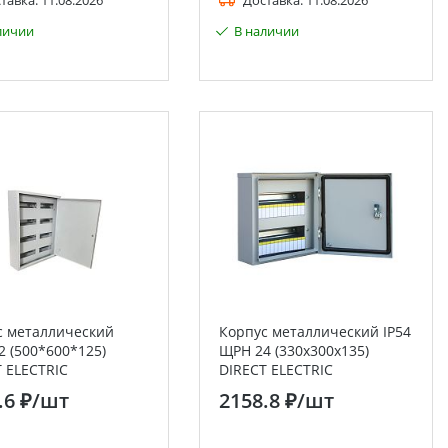
тавка:
11.08.2026
Доставка:
11.08.2026
личии
В наличии
с металлический
Корпус металлический IP54
 (500*600*125)
ЩРН 24 (330х300х135)
 ELECTRIC
DIRECT ELECTRIC
.6 ₽
/шт
2158.8 ₽
/шт