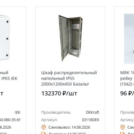
рный
Шкаф распределительный
MRK 1
IP65 IEK
напольный IP55
рейку 
2000х1200х450 Базальт
(1042
т
132370 ₽
/шт
96 ₽
IEK
Производитель:
DEKraft
Произв
0-080-35-65
Артикул:
33118DEK
Артику
8.2026
Самовывоз:
14.08.2026
Са