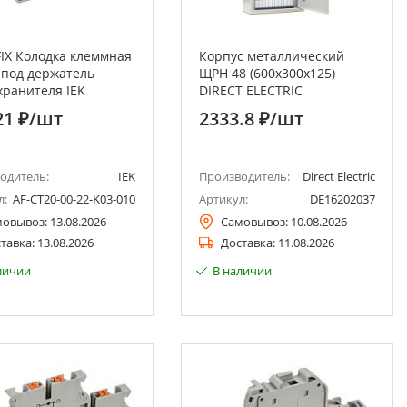
IX Колодка клеммная
Корпус металлический
 под держатель
ЩРН 48 (600х300х125)
хранителя IEK
DIRECT ELECTRIC
21 ₽
/шт
2333.8 ₽
/шт
одитель:
IEK
Производитель:
Direct Electric
л:
AF-CT20-00-22-K03-010
Артикул:
DE16202037
мовывоз:
13.08.2026
Самовывоз:
10.08.2026
тавка:
13.08.2026
Доставка:
11.08.2026
личии
В наличии