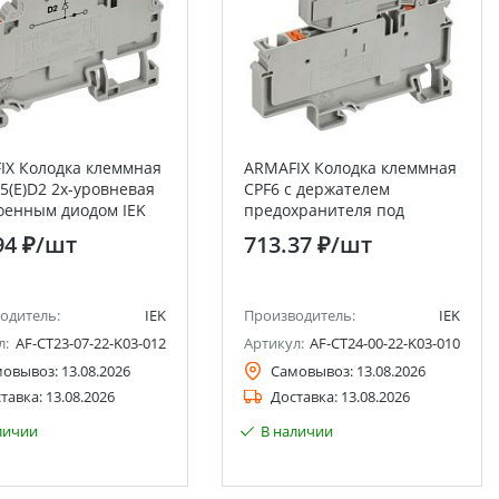
IX Колодка клеммная
ARMAFIX Колодка клеммная
5(E)D2 2х-уровневая
CPF6 с держателем
роенным диодом IEK
предохранителя под
патронные
94 ₽
/шт
713.37 ₽
/шт
предохранители
промышленного стандарта
6,3х32мм IEK
одитель:
IEK
Производитель:
IEK
л:
AF-CT23-07-22-K03-012
Артикул:
AF-CT24-00-22-K03-010
мовывоз:
13.08.2026
Самовывоз:
13.08.2026
тавка:
13.08.2026
Доставка:
13.08.2026
личии
В наличии