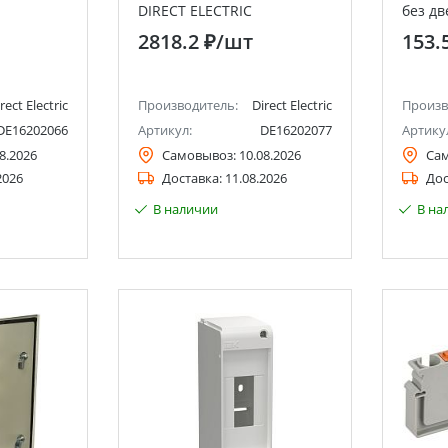
DIRECT ELECTRIC
без дв
2818.2 ₽
/шт
153.
rect Electric
Производитель:
Direct Electric
Произв
DE16202066
Артикул:
DE16202077
Артику
8.2026
Самовывоз:
10.08.2026
Са
2026
Доставка:
11.08.2026
Дос
В наличии
В на