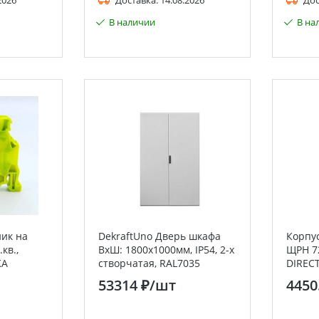
2026
Доставка:
14.08.2026
Дос
В наличии
В на
ник на
DekraftUno Дверь шкафа
Корпу
кв.,
ВхШ: 1800х1000мм, IP54, 2-х
ЩРН 72
KA
створчатая, RAL7035
DIRECT
53314 ₽
/шт
4450