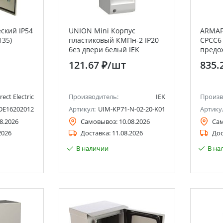
ский IP54
UNION Mini Корпус
ARMAF
135)
пластиковый КМПн-2 IP20
CPCC6
без двери белый IEK
предо
121.67 ₽
/шт
835.
rect Electric
Производитель:
IEK
Произв
DE16202012
Артикул:
UIM-KP71-N-02-20-K01
Артику
8.2026
Самовывоз:
10.08.2026
Са
2026
Доставка:
11.08.2026
Дос
В наличии
В на