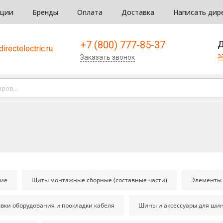
кции
Бренды
Оплата
Доставка
Написать дир
+7 (800) 777-85-37
Д
irectelectric.ru
з
Заказать звонок
ние
Щиты монтажные сборные (составные части)
Элементы
вки оборудования и прокладки кабеля
Шины и аксессуары для ши