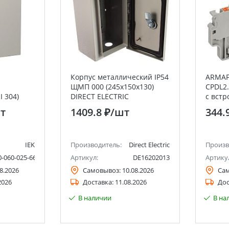
Корпус металлический IP54
ARMAF
ЩМП 000 (245х150х130)
CPDL2.
I 304)
DIRECT ELECTRIC
с вст
т
1409.8 ₽
/шт
344.
IEK
Производитель:
Direct Electric
Произв
0-060-025-66
Артикул:
DE16202013
Артику
8.2026
Самовывоз:
10.08.2026
Са
2026
Доставка:
11.08.2026
Дос
В наличии
В на