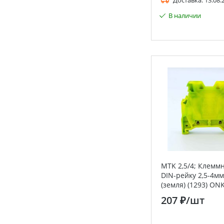
Доставка:
13.08.
В наличии
MTK 2,5/4; Клемм
DIN-рейку 2,5-4мм.
(земля) (1293) ON
207 ₽
/шт