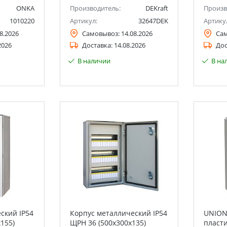
ONKA
Производитель:
DEKraft
Произв
1010220
Артикул:
32647DEK
Артику
8.2026
Самовывоз:
14.08.2026
Са
2026
Доставка:
14.08.2026
Дос
В наличии
В на
ский IP54
Корпус металлический IP54
UNION
155)
ЩРН 36 (500х300х135)
пласт