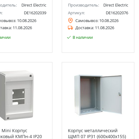
одитель:
Direct Electric
Производитель:
Direct Electric
л:
DE16202039
Артикул:
DE16202076
мовывоз:
10.08.2026
Самовывоз:
10.08.2026
тавка:
11.08.2026
Доставка:
11.08.2026
личии
В наличии
 Mini Корпус
Корпус металлический
иковый КМПн-4 IP20
ЩМП 07 IP31 (600х400х155)