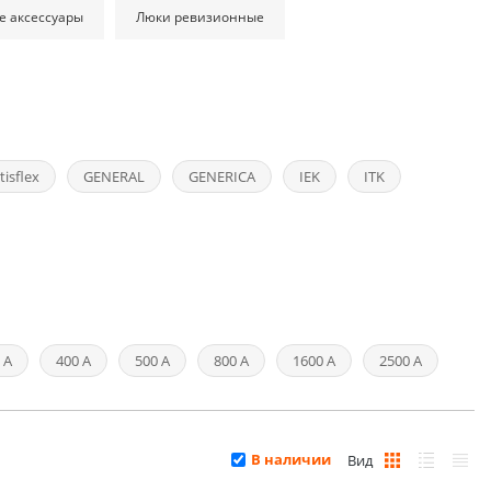
е аксессуары
Люки ревизионные
tisflex
GENERAL
GENERICA
IEK
ITK
 А
400 А
500 А
800 А
1600 А
2500 А
В наличии
Вид