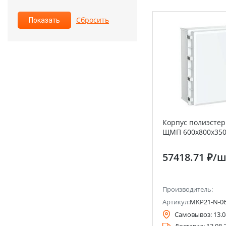
Корпус полиэсте
ЩМП 600х800х350 
57418.71 ₽
/ш
Производитель:
Артикул:
MKP21-N-06
Самовывоз:
13.0