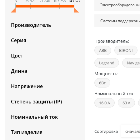
3
35 921
71 840
107 758
143 677
Электрооборудовани
Системы поддержан
Производитель
Серия
Производитель:
ABB
BIRONI
Цвет
Legrand
Naviga
Длина
Мощность:
6Вт
Напряжение
Номинальный ток:
Степень защиты (IP)
16.0 А
63 А
Номинальный ток
Сортировка
сначал
Тип изделия