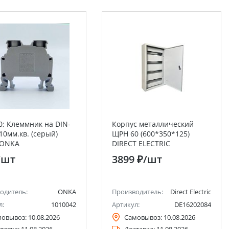
0; Клеммник на DIN-
Корпус металлический
10мм.кв. (серый)
ЩРН 60 (600*350*125)
) ONKA
DIRECT ELECTRIC
/шт
3899 ₽
/шт
одитель:
ONKA
Производитель:
Direct Electric
л:
1010042
Артикул:
DE16202084
мовывоз:
10.08.2026
Самовывоз:
10.08.2026