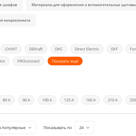
е шкафов
Материалы для оформления и вспомогательные щитовы
ия микроклимата
CHINT
DEKraft
DKC
Direct Electric
EKF
For
tor
PROconnect
Показать ещё
80 А
90 А
100 А
125 А
160 А
210 А
250
а популярные
Показывать по
24