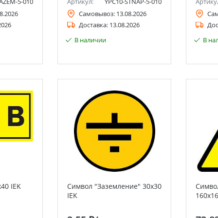
AZEM-5-010
Артикул:
YPC10-STNAP-5-010
Артику
8.2026
Самовывоз:
13.08.2026
Са
2026
Доставка:
13.08.2026
Дос
В наличии
В на
40 IEK
Символ "Заземление" 30х30
Симво
IEK
160х16