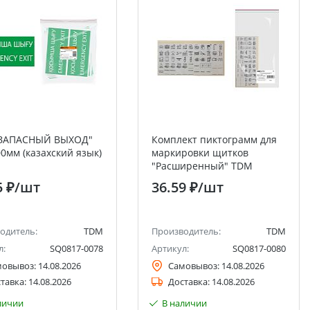
"ЗАПАСНЫЙ ВЫХОД"
Комплект пиктограмм для
0мм (казахский язык)
маркировки щитков
"Расширенный" TDM
5 ₽
/шт
36.59 ₽
/шт
одитель:
TDM
Производитель:
TDM
л:
SQ0817-0078
Артикул:
SQ0817-0080
мовывоз:
14.08.2026
Самовывоз:
14.08.2026
тавка:
14.08.2026
Доставка:
14.08.2026
личии
В наличии