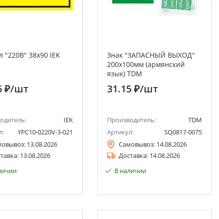
 "220В" 38х90 IEK
Знак "ЗАПАСНЫЙ ВЫХОД"
200х100мм (армянский
язык) TDM
6 ₽
/шт
31.15 ₽
/шт
одитель:
IEK
Производитель:
TDM
л:
YPC10-0220V-3-021
Артикул:
SQ0817-0075
мовывоз:
13.08.2026
Самовывоз:
14.08.2026
тавка:
13.08.2026
Доставка:
14.08.2026
личии
В наличии