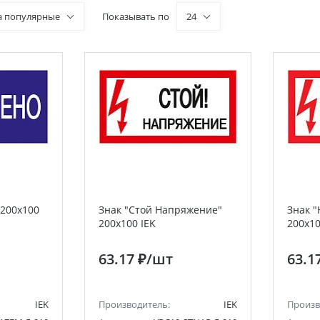
а популярные
Показывать по
24
 200х100
Знак "Стой Напряжение"
Знак "
200х100 IEK
200х10
63.17 ₽
/шт
63.1
IEK
Производитель:
IEK
Произв