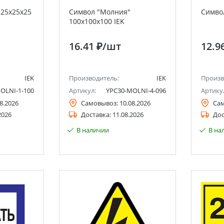
25х25х25
Символ "Молния"
Символ
100х100х100 IEK
16.41 ₽
/шт
12.9
IEK
Производитель:
IEK
Произв
OLNI-1-100
Артикул:
YPC30-MOLNI-4-096
Артику
8.2026
Самовывоз:
10.08.2026
Са
2026
Доставка:
11.08.2026
Дос
В наличии
В на