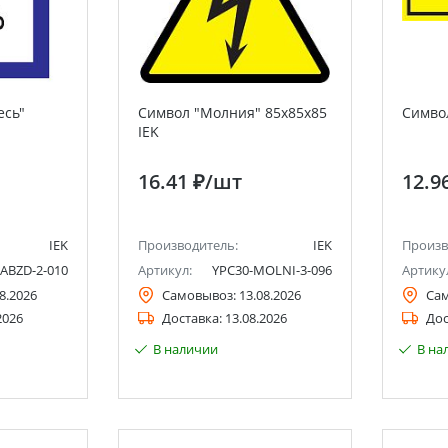
есь"
Символ "Молния" 85х85х85
Символ
IEK
16.41 ₽
/шт
12.9
IEK
Производитель:
IEK
Произв
ABZD-2-010
Артикул:
YPC30-MOLNI-3-096
Артику
8.2026
Самовывоз:
13.08.2026
Са
2026
Доставка:
13.08.2026
Дос
В наличии
В на