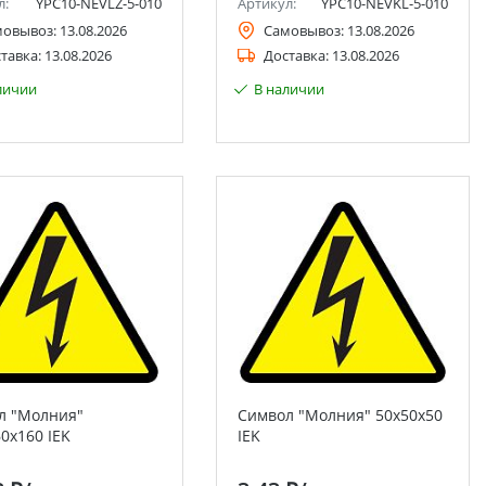
л:
YPC10-NEVLZ-5-010
Артикул:
YPC10-NEVKL-5-010
мовывоз:
13.08.2026
Самовывоз:
13.08.2026
тавка:
13.08.2026
Доставка:
13.08.2026
личии
В наличии
л "Молния"
Символ "Молния" 50х50х50
0х160 IEK
IEK