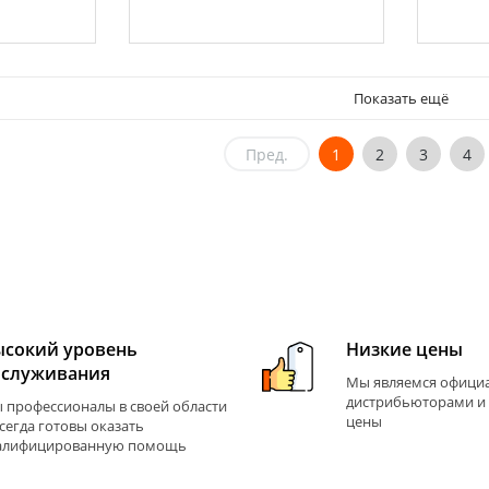
Показать ещё
Пред.
1
2
3
4
ысокий уровень
Низкие цены
бслуживания
Мы являемся офиц
дистрибьюторами и
 профессионалы в своей области
цены
всегда готовы оказать
алифицированную помощь