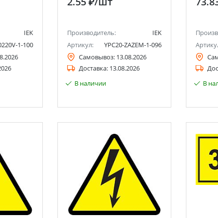
2.55 ₽
/шт
73.8
IEK
Производитель:
IEK
Произв
0220V-1-100
Артикул:
YPC20-ZAZEM-1-096
Артику
8.2026
Самовывоз:
13.08.2026
Са
2026
Доставка:
13.08.2026
Дос
В наличии
В на