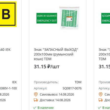
40 IEK
Знак "ЗАПАСНЫЙ ВЫХОД"
Знак 
200х100мм (румынский
200х10
язык) TDM
TDM
31.15 ₽
/шт
31.1
IEK
Производитель:
TDM
Произв
0380V-1-100
Артикул:
SQ0817-0076
Артику
8.2026
Самовывоз:
14.08.2026
Са
2026
Доставка:
14.08.2026
Дос
В наличии
В на