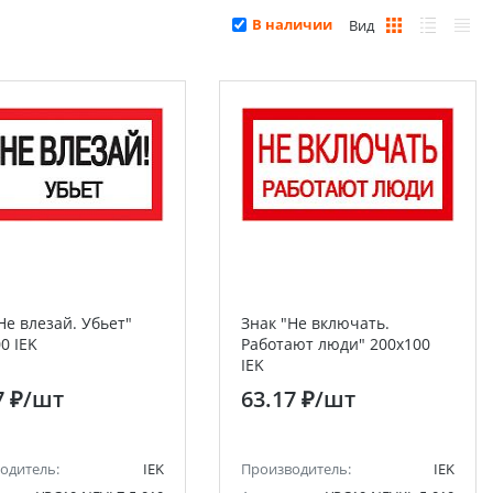
В наличии
Вид
Не влезай. Убьет"
Знак "Не включать.
0 IEK
Работают люди" 200х100
IEK
7 ₽
/шт
63.17 ₽
/шт
одитель:
IEK
Производитель:
IEK