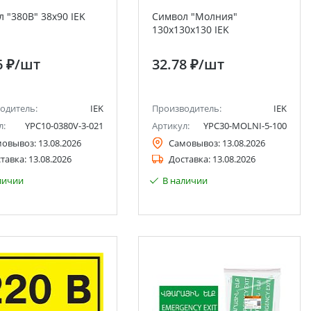
 "380В" 38х90 IEK
Символ "Молния"
130х130х130 IEK
6 ₽
/шт
32.78 ₽
/шт
одитель:
IEK
Производитель:
IEK
л:
YPC10-0380V-3-021
Артикул:
YPC30-MOLNI-5-100
мовывоз:
13.08.2026
Самовывоз:
13.08.2026
тавка:
13.08.2026
Доставка:
13.08.2026
личии
В наличии