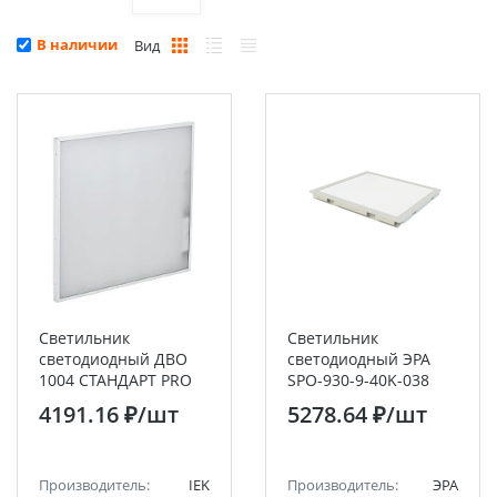
В наличии
Вид
Светильник
Светильник
светодиодный ДВО
светодиодный ЭРА
1004 СТАНДАРТ PRO
SPO-930-9-40K-038
36Вт 4000К Ra>90 IP20
38Вт 4000К 3990Лм
4191.16 ₽
/шт
5278.64 ₽
/шт
595х595мм опал IEK
Clip-In 600х600 IP54
матовый с
равномерной
Производитель:
IEK
засветкой
Производитель:
ЭРА