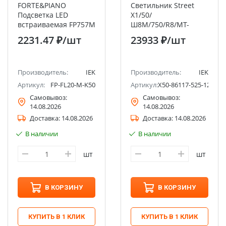
FORTE&PIANO
Светильник Street
Подсветка LED
X1/50/
встраиваемая FP757M
Ш8M/750/R8/MT-
металл никель IEK
КМ/SKX-01/230AC IP66
2231.47 ₽
/шт
23933 ₽
/шт
2.0 LEDEL
Производитель:
IEK
Производитель:
IEK
Артикул:
FP-FL20-M-K50
Артикул:
X50-86117-525-1281
Самовывоз:
Самовывоз:
14.08.2026
14.08.2026
Доставка:
14.08.2026
Доставка:
14.08.2026
В наличии
В наличии
шт
шт
В КОРЗИНУ
В КОРЗИНУ
КУПИТЬ В 1 КЛИК
КУПИТЬ В 1 КЛИК