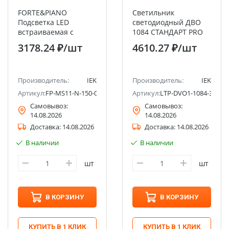
FORTE&PIANO
Светильник
Подсветка LED
светодиодный ДВО
встраиваемая с
1084 СТАНДАРТ PRO
датчиком движения
36Вт 4000К Ra>90 IP20
3178.24 ₽
/шт
4610.27 ₽
/шт
FP656M металл
1195х295мм опал IEK
шампань IEK
Производитель:
IEK
Производитель:
IEK
Артикул:
FP-MS11-N-150-05-M-K37
Артикул:
LTP-DVO1-1084-36-40-
Самовывоз:
Самовывоз:
14.08.2026
14.08.2026
Доставка:
14.08.2026
Доставка:
14.08.2026
В наличии
В наличии
шт
шт
В КОРЗИНУ
В КОРЗИНУ
КУПИТЬ В 1 КЛИК
КУПИТЬ В 1 КЛИК