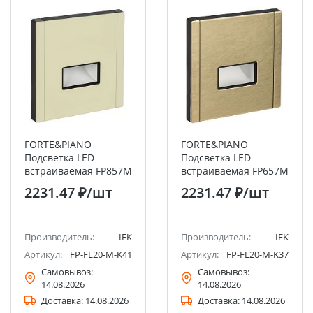
FORTE&PIANO
FORTE&PIANO
Подсветка LED
Подсветка LED
встраиваемая FP857M
встраиваемая FP657M
металл серый сланец
металл шампань IEK
2231.47 ₽
/шт
2231.47 ₽
/шт
IEK
Производитель:
IEK
Производитель:
IEK
Артикул:
FP-FL20-M-K41
Артикул:
FP-FL20-M-K37
Самовывоз:
Самовывоз:
14.08.2026
14.08.2026
Доставка:
14.08.2026
Доставка:
14.08.2026