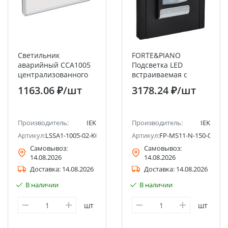
Светильник
FORTE&PIANO
аварийный ССА1005
Подсветка LED
централизованного
встраиваемая с
питания
датчиком движения
1163.06 ₽
/шт
3178.24 ₽
/шт
односторонний IEK
FP156M металл
черный IEK
Производитель:
IEK
Производитель:
IEK
Артикул:
LSSA1-1005-02-K03
Артикул:
FP-MS11-N-150-05-M-
Самовывоз:
Самовывоз:
14.08.2026
14.08.2026
Доставка:
14.08.2026
Доставка:
14.08.2026
В наличии
В наличии
шт
шт