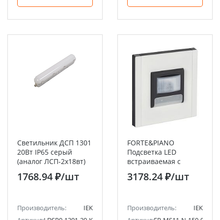
Светильник ДСП 1301
FORTE&PIANO
20Вт IP65 серый
Подсветка LED
(аналог ЛСП-2х18вт)
встраиваемая с
ИЭК/9. РАСПРОДАЖА!
датчиком движения
1768.94 ₽
/шт
3178.24 ₽
/шт
FP256M металл белый
IEK
Производитель:
IEK
Производитель:
IEK