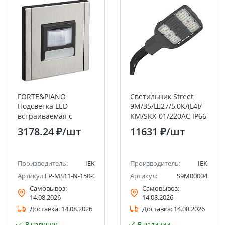
FORTE&PIANO
Светильник Street
Подсветка LED
9M/35/Ш27/5,0К/(L4)/
встраиваемая с
КМ/SKX-01/220AC IP66
датчиком движения
RAL7015 LEDEL
3178.24 ₽
/шт
11631 ₽
/шт
FP756M металл
никель IEK
Производитель:
IEK
Производитель:
IEK
Артикул:
FP-MS11-N-150-05-M-K50
Артикул:
S9M00004
Самовывоз:
Самовывоз:
14.08.2026
14.08.2026
Доставка:
14.08.2026
Доставка:
14.08.2026
В наличии
В наличии