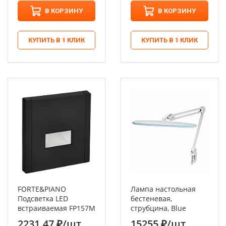
В КОРЗИНУ
В КОРЗИНУ
КУПИТЬ В 1 КЛИК
КУПИТЬ В 1 КЛИК
FORTE&PIANO
Лампа настольная
Подсветка LED
бестеневая,
встраиваемая FP157M
струбцина, Blue
металл черный IEK
Stream, 117 SMD LED,
2231.47 ₽
/шт
15255 ₽
/шт