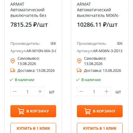
ARMAT
ARMAT
Автоматический
Автоматический
выключатель без
выключатель M06N-
теплового
DC 3P Z 13А IEK
7815.25 ₽
/шт
10286.11 ₽
/шт
расцепителя M10N-
MA 3P C 10А IEK
Производитель:
IEK
Производитель:
IEK
Артикул:
AR-M10N-MA-3-C010
Артикул:
AR-M06N-3-Z013DC
Самовывоз:
Самовывоз:
13.08.2026
13.08.2026
Доставка:
13.08.2026
Доставка:
13.08.2026
В наличии
В наличии
шт
шт
В КОРЗИНУ
В КОРЗИНУ
КУПИТЬ В 1 КЛИК
КУПИТЬ В 1 КЛИК