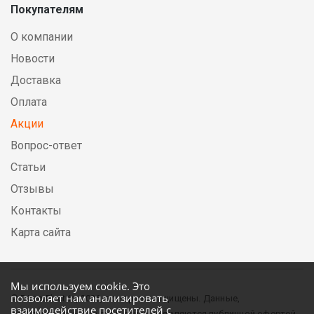
Покупателям
О компании
Новости
Доставка
Оплата
Акции
Вопрос-ответ
Статьи
Отзывы
Контакты
Карта сайта
Мы используем cookie. Это
позволяет нам анализировать
© DirectElectric, 2026, все права защищены. Данные,
взаимодействие посетителей с
опубликованные на этом сайте не являются публичной офертой.