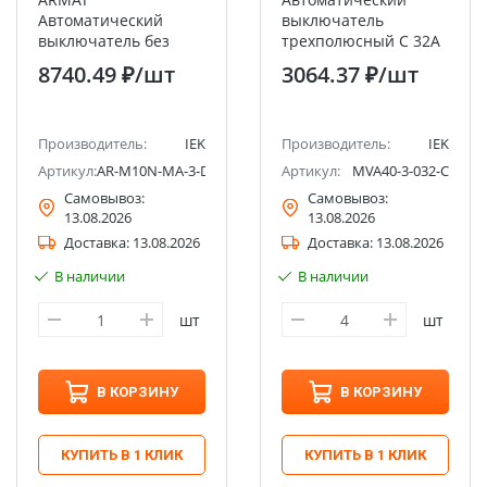
Автоматический
выключатель
выключатель без
трехполюсный C 32А
теплового
10кА ВА47-100 IEK
8740.49 ₽
/шт
3064.37 ₽
/шт
расцепителя M10N-
MA 3P D 63А IEK
Производитель:
IEK
Производитель:
IEK
Артикул:
AR-M10N-MA-3-D063
Артикул:
MVA40-3-032-C
Самовывоз:
Самовывоз:
13.08.2026
13.08.2026
Доставка:
13.08.2026
Доставка:
13.08.2026
В наличии
В наличии
шт
шт
В КОРЗИНУ
В КОРЗИНУ
КУПИТЬ В 1 КЛИК
КУПИТЬ В 1 КЛИК