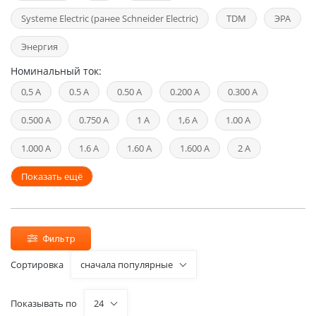
Systeme Electric (ранее Schneider Electric)
TDM
ЭРА
Энергия
Номинальный ток:
0,5 А
0.5 А
0.50 А
0.200 А
0.300 А
0.500 А
0.750 А
1 А
1,6 А
1.00 А
1.000 А
1.6 А
1.60 А
1.600 А
2 А
Показать ещё
Фильтр
Сортировка
сначала популярные
Показывать по
24