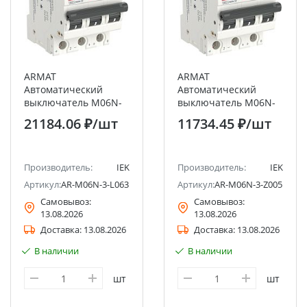
ARMAT
ARMAT
Автоматический
Автоматический
выключатель M06N-
выключатель M06N-
DC 3P L 63А IEK
DC 3P Z 5А IEK
21184.06 ₽
/шт
11734.45 ₽
/шт
Производитель:
IEK
Производитель:
IEK
Артикул:
AR-M06N-3-L063DC
Артикул:
AR-M06N-3-Z005DC
Самовывоз:
Самовывоз:
13.08.2026
13.08.2026
Доставка:
13.08.2026
Доставка:
13.08.2026
В наличии
В наличии
шт
шт