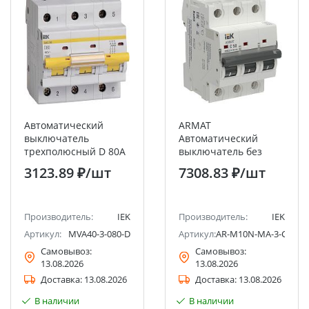
Автоматический
ARMAT
выключатель
Автоматический
трехполюсный D 80А
выключатель без
10кА ВА47-100 IEK
теплового
3123.89 ₽
/шт
7308.83 ₽
/шт
расцепителя M10N-
MA 3P C 50А IEK
Производитель:
IEK
Производитель:
IEK
Артикул:
MVA40-3-080-D
Артикул:
AR-M10N-MA-3-C050
Самовывоз:
Самовывоз:
13.08.2026
13.08.2026
Доставка:
13.08.2026
Доставка:
13.08.2026
В наличии
В наличии