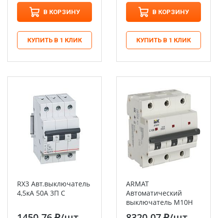
В КОРЗИНУ
В КОРЗИНУ
КУПИТЬ В 1 КЛИК
КУПИТЬ В 1 КЛИК
RX3 Авт.выключатель
ARMAT
4,5кА 50А 3П C
Автоматический
выключатель M10H
3P C 100А IEK
1450.76 ₽
/шт
8320.07 ₽
/шт