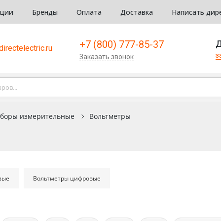
кции
Бренды
Оплата
Доставка
Написать дир
+7 (800) 777-85-37
Д
irectelectric.ru
з
Заказать звонок
боры измерительные
Вольтметры
вые
Вольтметры цифровые