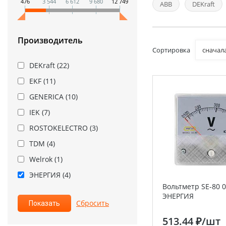
476
3 544
6 612
9 680
12 749
ABB
DEKraft
Производитель
Сортировка
сначал
DEKraft (
22
)
EKF (
11
)
GENERICA (
10
)
IEK (
7
)
ROSTOKELECTRO (
3
)
TDM (
4
)
Welrok (
1
)
ЭНЕРГИЯ (
4
)
Bольтметр SE-80 0-
ЭНЕРГИЯ
513.44 ₽
/шт