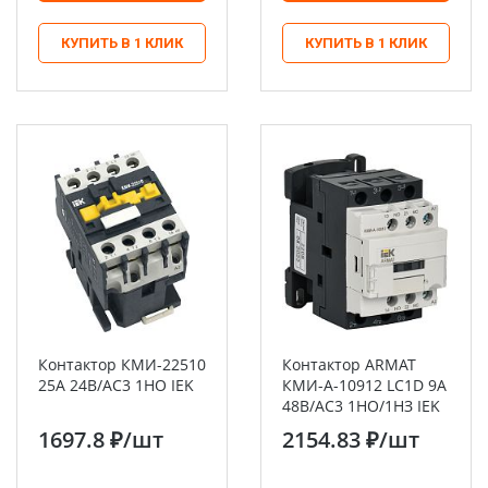
КУПИТЬ В 1 КЛИК
КУПИТЬ В 1 КЛИК
Контактор КМИ-22510
Контактор ARMAT
25А 24В/АС3 1НО IEK
КМИ-А-10912 LC1D 9А
48В/АС3 1НО/1НЗ IEK
1697.8 ₽
/шт
2154.83 ₽
/шт