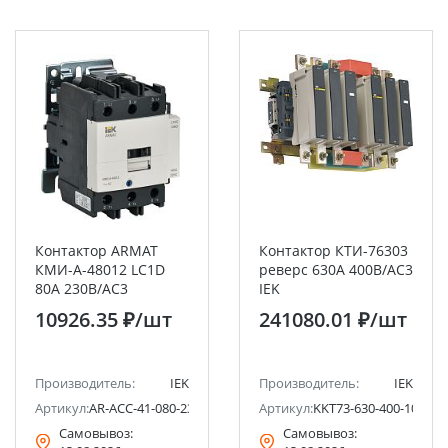
Контактор ARMAT
Контактор КТИ-76303
КМИ-А-48012 LC1D
реверс 630А 400В/АС3
80А 230В/АС3
IEK
1НО/1НЗ IEK
10926.35 ₽
/шт
241080.01 ₽
/шт
Производитель:
IEK
Производитель:
IEK
Артикул:
AR-ACC-41-080-230-11
Артикул:
KKT73-630-400-10
Самовывоз:
Самовывоз: