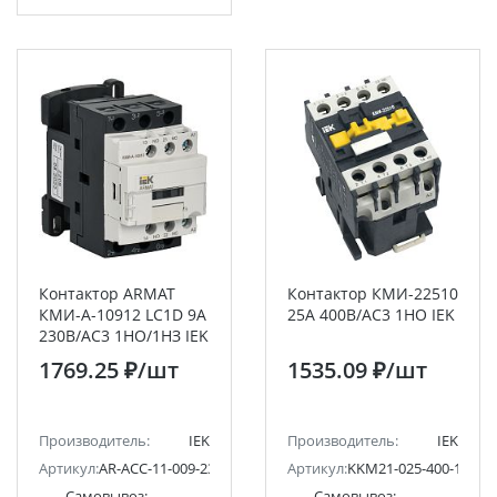
Контактор ARMAT
Контактор КМИ-22510
КМИ-А-10912 LC1D 9А
25А 400В/АС3 1НО IEK
230В/АС3 1НО/1НЗ IEK
1769.25 ₽
/шт
1535.09 ₽
/шт
Производитель:
IEK
Производитель:
IEK
Артикул:
AR-ACC-11-009-230-11
Артикул:
KKM21-025-400-10
Самовывоз:
Самовывоз: