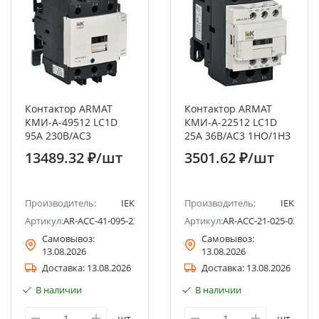
Контактор ARMAT
Контактор ARMAT
КМИ-А-49512 LC1D
КМИ-А-22512 LC1D
95А 230В/АС3
25А 36В/АС3 1НО/1НЗ
1НО/1НЗ IEK
IEK
13489.32 ₽
/шт
3501.62 ₽
/шт
Производитель:
IEK
Производитель:
IEK
Артикул:
AR-ACC-41-095-230-11
Артикул:
AR-ACC-21-025-036-11
Самовывоз:
Самовывоз:
13.08.2026
13.08.2026
Доставка:
13.08.2026
Доставка:
13.08.2026
В наличии
В наличии
шт
шт