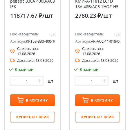
реверс 330А 400В/AC3
КМИ-А-11812 LC1D
IEK
18А 48В/АС3 1НО/1НЗ
IEK
118717.67 ₽
/шт
2780.23 ₽
/шт
Производитель:
IEK
Производитель:
IEK
Артикул:
KKT53-330-400-10
Артикул:
AR-ACC-11-018-048-11
Самовывоз:
Самовывоз:
13.08.2026
13.08.2026
Доставка:
13.08.2026
Доставка:
13.08.2026
В наличии
В наличии
шт
шт
В КОРЗИНУ
В КОРЗИНУ
КУПИТЬ В 1 КЛИК
КУПИТЬ В 1 КЛИК