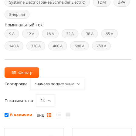
Systeme Electric (ранее Schneider Electric)
TDM
ЭРА
Энергия
Номинальный ток:
9 А
12 А
16 А
32 А
38 А
65 А
140 А
370 А
460 А
580 А
750 А
Фильтр
Сортировка
сначала популярные
Показывать по
24
В наличии
Вид