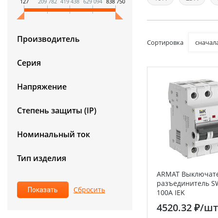
127
209 782
419 438
629 094
838 750
Производитель
Сортировка
сначал
Серия
Напряжение
Степень защиты (IP)
Номинальный ток
Тип изделия
ARMAT Выключате
разъединитель S
100А IEK
4520.32 ₽
/шт