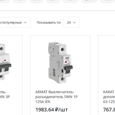
а популярные
Показывать по
24
ль-
ARMAT Выключатель-
KARAT
WN 3P
разъединитель SWN 1P
допол
125А IEK
63-125
1983.64 ₽
/шт
767.