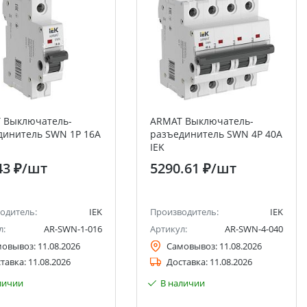
 Выключатель-
ARMAT Выключатель-
динитель SWN 1P 16А
разъединитель SWN 4P 40А
IEK
43 ₽
/шт
5290.61 ₽
/шт
одитель:
IEK
Производитель:
IEK
л:
AR-SWN-1-016
Артикул:
AR-SWN-4-040
мовывоз:
11.08.2026
Самовывоз:
11.08.2026
тавка:
11.08.2026
Доставка:
11.08.2026
личии
В наличии