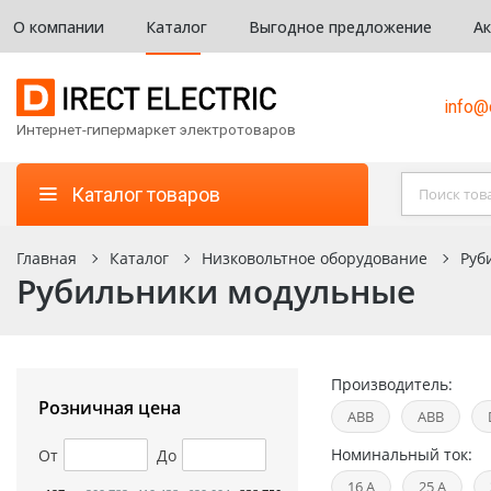
О компании
Каталог
Выгодное предложение
А
info@d
Интернет-гипермаркет электротоваров
Каталог товаров
Главная
Каталог
Низковольтное оборудование
Руб
Рубильники модульные
Производитель:
Розничная цена
ABB
ABB
Номинальный ток:
От
До
16 А
25 А