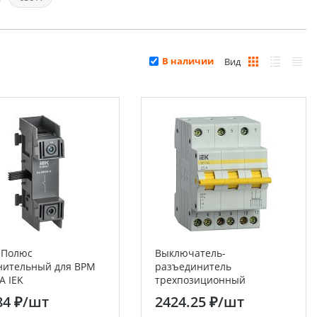
В наличии
Вид
 Полюс
Выключатель-
нительный для ВРМ
разъединитель
А IEK
трехпозиционный
трехполюсный ВРТ-63 25А
84 ₽
/шт
2424.25 ₽
/шт
IEK