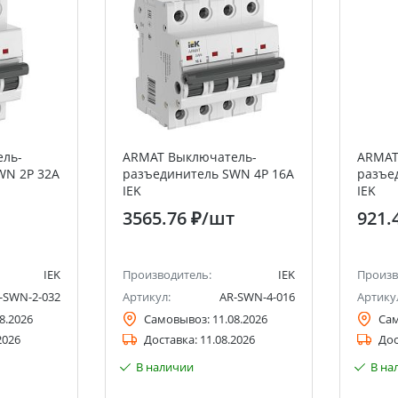
ль-
ARMAT Выключатель-
ARMAT
WN 2P 32А
разъединитель SWN 4P 16А
разъе
IEK
IEK
3565.76 ₽
/шт
921.
IEK
Производитель:
IEK
Произв
-SWN-2-032
Артикул:
AR-SWN-4-016
Артику
8.2026
Самовывоз:
11.08.2026
Са
2026
Доставка:
11.08.2026
Дос
В наличии
В на