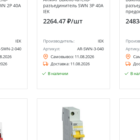
WN 2P 40А
разъединитель SWN 3P 40А
разъе
IEK
предо
верти
2264.47 ₽
/шт
2483
IEK
IEK
Производитель:
IEK
Произв
-SWN-2-040
Артикул:
AR-SWN-3-040
Артику
8.2026
Самовывоз:
11.08.2026
Са
2026
Доставка:
11.08.2026
Дос
В наличии
В на