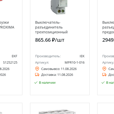
рузки
Выключатель-
Выклю
 PROXIMA
разъединитель
разъе
трехпозиционный
предо
однополюсный ВРТ-63 16А
верти
865.66 ₽
/шт
2949
IEK
IEK
EKF
Производитель:
IEK
Произв
S1252125
Артикул:
MPR10-1-016
Артику
8.2026
Самовывоз:
11.08.2026
Са
2026
Доставка:
11.08.2026
Дос
В наличии
В на