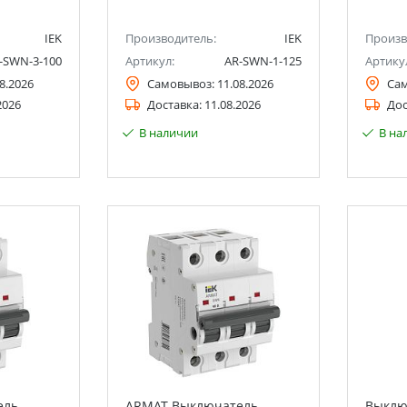
IEK
Производитель:
IEK
Произв
-SWN-3-100
Артикул:
AR-SWN-1-125
Артику
8.2026
Самовывоз:
11.08.2026
Са
2026
Доставка:
11.08.2026
Дос
В наличии
В на
ль-
ARMAT Выключатель-
Выклю