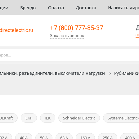
кции
Бренды
Оплата
Доставка
Написать дир
+7 (800) 777-85-37
Д
irectelectric.ru
з
Заказать звонок
ильники, разъединители, выключатели нагрузки
Рубильник
DEKraft
EKF
IEK
Schneider Electric
Systeme Electric 
32 А
40 А
50 А
63 А
160 А
250 А
400 А