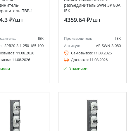
динитель-
разъединитель SWN 3P 80А
хранитель ПВР-1
IEK
кальный 250А 185мм
4.3 ₽
/шт
4359.64 ₽
/шт
одитель:
IEK
Производитель:
IEK
л:
SPR20-3-1-250-185-100
Артикул:
AR-SWN-3-080
мовывоз:
11.08.2026
Самовывоз:
11.08.2026
тавка:
11.08.2026
Доставка:
11.08.2026
личии
В наличии