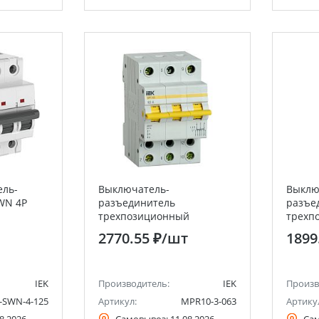
ль-
Выключатель-
Выклю
WN 4P
разъединитель
разъе
трехпозиционный
трехп
трехполюсный ВРТ-63 63А
двухп
2770.55 ₽
/шт
1899
IEK
IEK
IEK
Производитель:
IEK
Произв
-SWN-4-125
Артикул:
MPR10-3-063
Артику