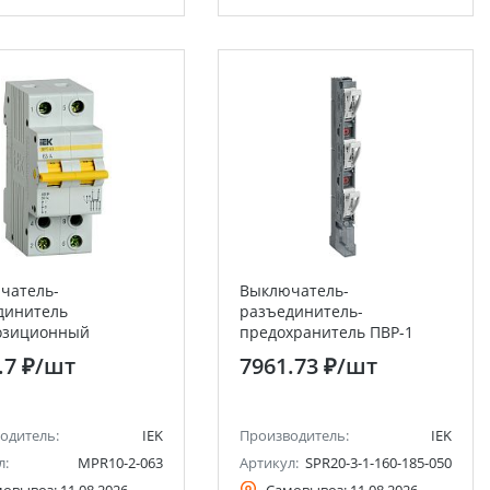
чатель-
Выключатель-
динитель
разъединитель-
озиционный
предохранитель ПВР-1
олюсный ВРТ-63 63А
вертикальный 160А 185мм
.7 ₽
/шт
7961.73 ₽
/шт
IEK
одитель:
IEK
Производитель:
IEK
л:
MPR10-2-063
Артикул:
SPR20-3-1-160-185-050