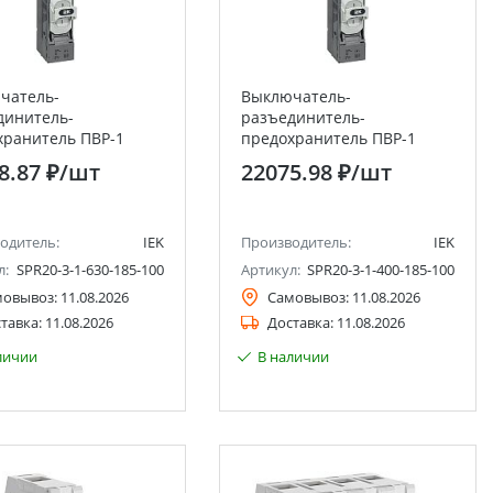
чатель-
Выключатель-
динитель-
разъединитель-
хранитель ПВР-1
предохранитель ПВР-1
кальный 630А 185мм
вертикальный 400А 185мм
8.87 ₽
/шт
22075.98 ₽
/шт
IEK
одитель:
IEK
Производитель:
IEK
л:
SPR20-3-1-630-185-100
Артикул:
SPR20-3-1-400-185-100
мовывоз:
11.08.2026
Самовывоз:
11.08.2026
тавка:
11.08.2026
Доставка:
11.08.2026
личии
В наличии