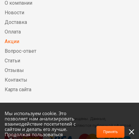
О компании
Новости
Доставка
Оплата
Акции
Вопрос-ответ
Статьи
Отзывы
Контакты
Карта сайта
Мы используем cookie. Это
позволяет нам анализировать
© DirectElectric, 2026, все права защищены. Данные,
взаимодействие посетителей с
опубликованные на этом сайте не являются публичной офертой.
сайтом и делать его лучше.
Принять
Продолжая пользоваться