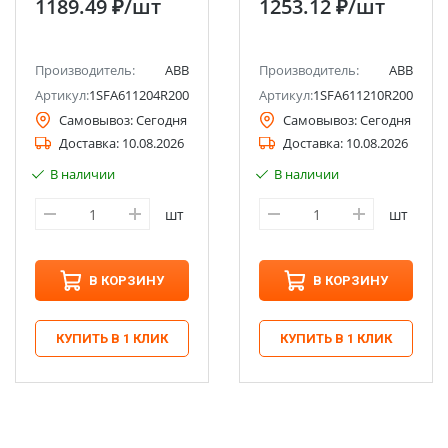
1189.49 ₽
/шт
1253.12 ₽
/шт
ручка ABB
Производитель:
ABB
Производитель:
ABB
Артикул:
1SFA611204R2006
Артикул:
1SFA611210R2006
Самовывоз:
Сегодня
Самовывоз:
Сегодня
Доставка:
10.08.2026
Доставка:
10.08.2026
В наличии
В наличии
шт
шт
В КОРЗИНУ
В КОРЗИНУ
КУПИТЬ В 1 КЛИК
КУПИТЬ В 1 КЛИК