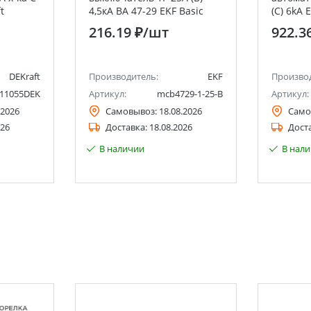
t
4,5кА ВА 47-29 EKF Basic
(C) 6kA 
216.19 ₽
/шт
922.3
DEKraft
Производитель:
EKF
Произво
11055DEK
Артикул:
mcb4729-1-25-B
Артикул:
.2026
Самовывоз:
18.08.2026
Само
026
Доставка:
18.08.2026
Дост
В наличии
В нал