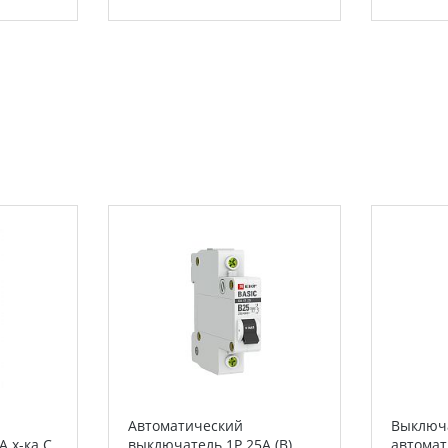
Автоматический
Выключ
 х-ка C
выключатель 1P 25А (B)
автомат