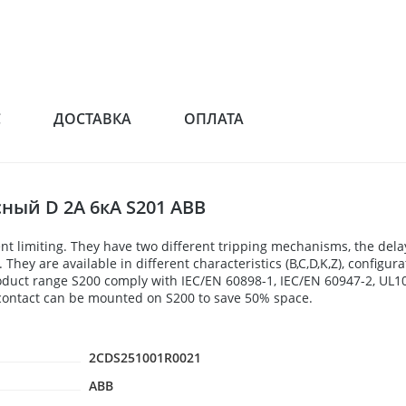
С
ДОСТАВКА
ОПЛАТА
ый D 2А 6кА S201 ABB
nt limiting. They have two different tripping mechanisms, the del
hey are available in different characteristics (B,C,D,K,Z), configura
roduct range S200 comply with IEC/EN 60898-1, IEC/EN 60947-2, UL107
y contact can be mounted on S200 to save 50% space.
2CDS251001R0021
ABB