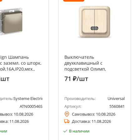
sign Шампань
Выключатель
с заземл. со шторк.
двухклавишный с
й,16А,IP20,мех.,
подсветкой Олимп,
ажим. клемм
открытой установки, 10А,
/шт
71 ₽
/шт
220В, сосна UNIVERSAL
ctric)
дитель:
Systeme Electric (ранее Schneider Electric)
Производитель:
Universal
ATN000546S
Артикул:
5560841
вывоз:
10.08.2026
Самовывоз:
10.08.2026
авка:
11.08.2026
Доставка:
11.08.2026
ичии
В наличии