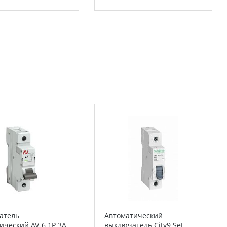
атель
Автоматический
ический AV-6 1P 3A
выключатель City9 Set