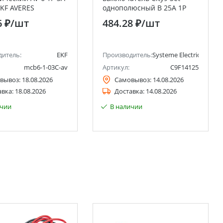
EKF AVERES
однополюсный B 25А 1P
4.5kA 230В Systeme Electric
6 ₽
/шт
484.28 ₽
/шт
(Schneider Electric)
дитель:
EKF
Производитель:
Systeme Electric (ранее 
mcb6-1-03C-av
Артикул:
C9F14125
вывоз:
18.08.2026
Самовывоз:
14.08.2026
авка:
18.08.2026
Доставка:
14.08.2026
ичии
В наличии