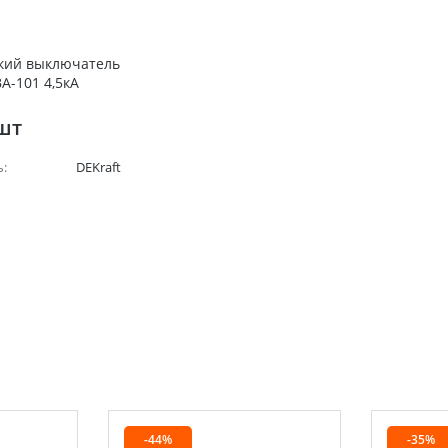
кий выключатель
ВА-101 4,5кА
/шт
:
DEKraft
-44%
-35%