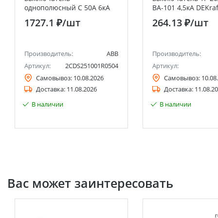
однополюсный C 50А 6кА
ВА-101 4,5кА DEKraf
S201 ABB
1727.1 ₽
/шт
264.13 ₽
/шт
Производитель:
ABB
Производитель:
Артикул:
2CDS251001R0504
Артикул:
Самовывоз:
10.08.2026
Самовывоз:
10.08
Доставка:
11.08.2026
Доставка:
11.08.2
В наличии
В наличии
Вас может заинтересовать