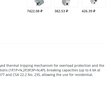
7422.08 ₽
382.53 ₽
426.39 ₽
ayed thermal tripping mechanism for overload protection and the
tions (1P,1P+N,2P,3P,3P+N,4P), breaking capacities (up to 6 kA at
7 and CSA 22.2 No. 235, allowing the use for residential,