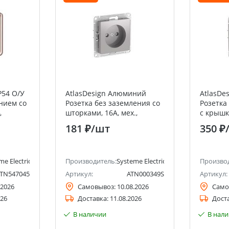
P54 О/У
AtlasDesign Алюминий
AtlasDe
нием со
Розетка без заземления со
Розетка 
,
шторками, 16А, мех.,
с крышко
steme
быстрозажим. клемм
быстроз
181 ₽
/шт
350 ₽
lectric)
me Electric (ранее Schneider Electric)
Производитель:
Systeme Electric (ранее Schneider Ele
Произво
TN547045
Артикул:
ATN000349S
Артикул:
.2026
Самовывоз:
10.08.2026
Само
026
Доставка:
11.08.2026
Дост
В наличии
В нал