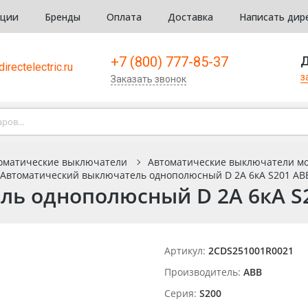
кции
Бренды
Оплата
Доставка
Написать дир
+7 (800) 777-85-37
Д
irectelectric.ru
з
Заказать звонок
оматические выключатели
Автоматические выключатели м
Автоматический выключатель однополюсный D 2А 6кА S201 ABB
ь однополюсный D 2А 6кА S2
Артикул:
2CDS251001R0021
Производитель:
ABB
Серия:
S200