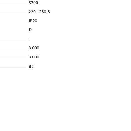
S200
220...230 В
IP20
D
1
3.000
3.000
да