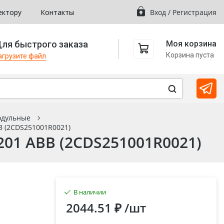
ектору
Контакты
Вход
/
Регистрация
ля быстрого заказа
Моя корзина
Корзина пуста
агрузите файл
одульные
 (2CDS251001R0021)
01 ABB (2CDS251001R0021)
В наличии
2044.51 ₽
/шт