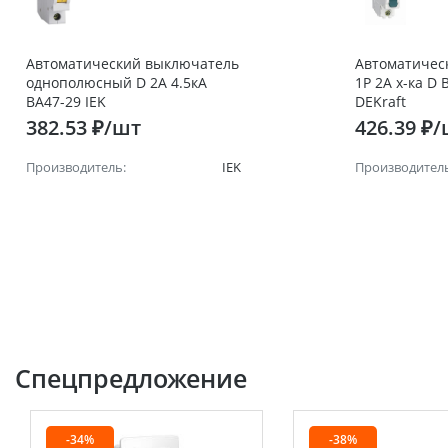
Автоматический выключатель
Автоматичес
однополюсный D 2А 4.5кА
1Р 2А х-ка D 
ВА47-29 IEK
DEKraft
382.53 ₽/шт
426.39 ₽
Производитель:
IEK
Производитель
Спецпредложение
-34%
-38%