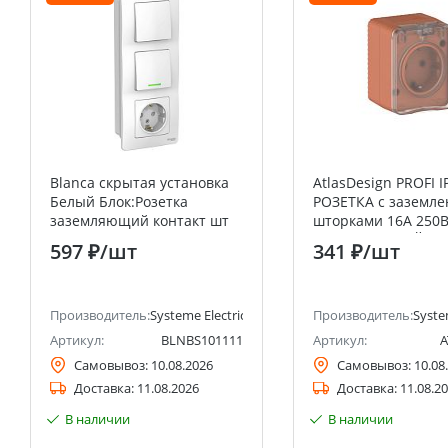
Blanca скрытая установка
AtlasDesign PROFI I
Белый Блок:Розетка
РОЗЕТКА с заземле
заземляющий контакт шт
шторками 16А 250В
16А+выкл 1кл.с
ТЕРРАКОТОВЫЙ Sy
597 ₽
/шт
341 ₽
/шт
подсветкой+выкл 1кл.
Electric (Schneider E
Systeme Electric (Schneider
Electric)
анее Schneider Electric)
Производитель:
Systeme Electric (ранее Schneider Electric)
Производитель:
Syste
Артикул:
BLNBS101111
Артикул:
A
Самовывоз:
10.08.2026
Самовывоз:
10.08
Доставка:
11.08.2026
Доставка:
11.08.2
В наличии
В наличии