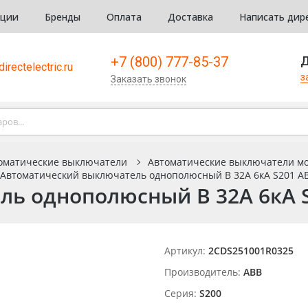
кции
Бренды
Оплата
Доставка
Написать дир
+7 (800) 777-85-37
Д
irectelectric.ru
з
Заказать звонок
оматические выключатели
Автоматические выключатели м
Автоматический выключатель однополюсный B 32А 6кА S201 AB
ь однополюсный B 32А 6кА S
Артикул:
2CDS251001R0325
Производитель:
ABB
Серия:
S200