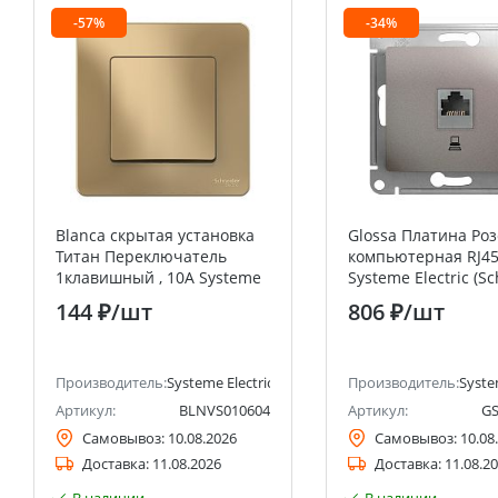
-57%
-34%
Blanca скрытая установка
Glossa Платина Роз
Титан Переключатель
компьютерная RJ45
1клавишный , 10А Systeme
Systeme Electric (S
Electric (Schneider Electric)
Electric)
144 ₽
/шт
806 ₽
/шт
анее Schneider Electric)
Производитель:
Systeme Electric (ранее Schneider Electric)
Производитель:
Syste
Артикул:
BLNVS010604
Артикул:
GS
Самовывоз:
10.08.2026
Самовывоз:
10.08
Доставка:
11.08.2026
Доставка:
11.08.2