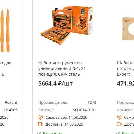
в для
Набор инструментов
Шаблон 
универсальный №1, 21
c 3 отв.
 6
позиция, CR-V сталь
Expert
REXANT
"Алмаз" TDM
5664.4 ₽
/шт
471.9
Rexant
Производитель:
TDM
Произво
12-4785
Артикул:
SQ1014-0101
Артикул:
.2026
Самовывоз:
14.08.2026
Само
026
Доставка:
14.08.2026
Дост
В наличии
В нал