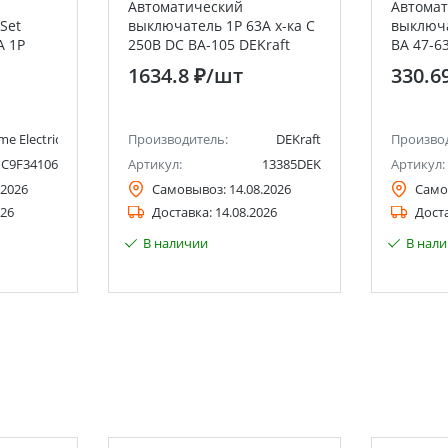
Автоматический
Автома
Set
выключатель 1Р 63A х-ка C
выключа
А 1P
250В DC ВА-105 DEKraft
ВА 47-6
Electric
1634.8 ₽
/шт
330.6
me Electric (ранее Schneider Electric)
Производитель:
DEKraft
Произво
C9F34106
Артикул:
13385DEK
Артикул:
.2026
Самовывоз:
14.08.2026
Само
026
Доставка:
14.08.2026
Дост
В наличии
В нал