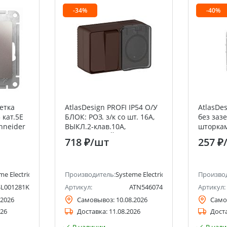
-34%
-40%
етка
AtlasDesign PROFI IP54 О/У
AtlasDe
 кат.5E
БЛОК: РОЗ. з/к со шт. 16А,
без заз
chneider
ВЫКЛ.2-клав.10А,
шторками
КОРИЧНЕВЫЙ Systeme
быстроз
718 ₽
/шт
257 ₽
Electric (Schneider Electric)
me Electric (ранее Schneider Electric)
Производитель:
Systeme Electric (ранее Schneider Ele
Произво
L001281K
Артикул:
ATN546074
Артикул:
.2026
Самовывоз:
10.08.2026
Само
026
Доставка:
11.08.2026
Дост