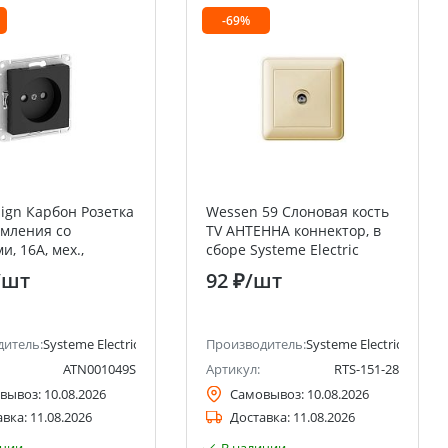
-69%
sign Карбон Розетка
Wessen 59 Слоновая кость
емления со
TV АНТЕННА коннектор, в
, 16А, мех.,
сборе Systeme Electric
ажим. клемм
(Schneider Electric)
/шт
92 ₽
/шт
ctric)
дитель:
Systeme Electric (ранее Schneider Electric)
Производитель:
Systeme Electric (ранее 
ATN001049S
Артикул:
RTS-151-28
вывоз:
10.08.2026
Самовывоз:
10.08.2026
авка:
11.08.2026
Доставка:
11.08.2026