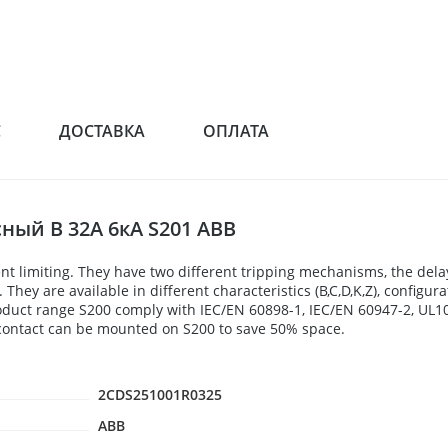
С
ДОСТАВКА
ОПЛАТА
ый B 32А 6кА S201 ABB
nt limiting. They have two different tripping mechanisms, the del
hey are available in different characteristics (B,C,D,K,Z), configura
roduct range S200 comply with IEC/EN 60898-1, IEC/EN 60947-2, UL107
y contact can be mounted on S200 to save 50% space.
2CDS251001R0325
ABB