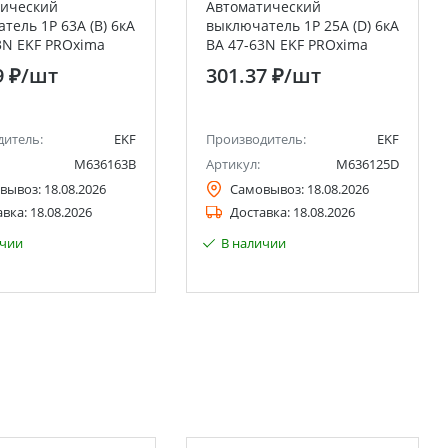
тический
Автоматический
тель 1P 63А (B) 6кА
выключатель 1P 25А (D) 6кА
3N EKF PROxima
ВА 47-63N EKF PROxima
9 ₽
/шт
301.37 ₽
/шт
дитель:
EKF
Производитель:
EKF
M636163B
Артикул:
M636125D
вывоз:
18.08.2026
Самовывоз:
18.08.2026
авка:
18.08.2026
Доставка:
18.08.2026
ичии
В наличии