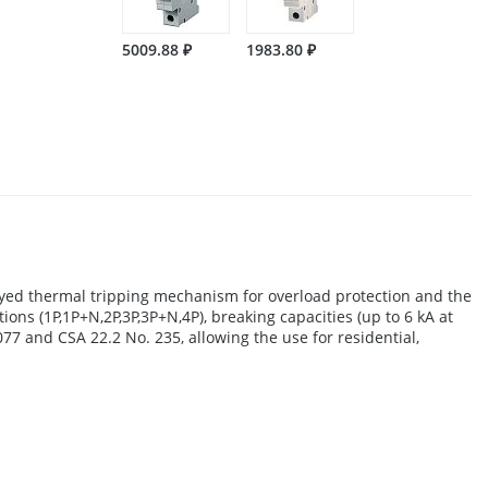
5009.88 ₽
1983.80 ₽
ayed thermal tripping mechanism for overload protection and the
tions (1P,1P+N,2P,3P,3P+N,4P), breaking capacities (up to 6 kA at
7 and CSA 22.2 No. 235, allowing the use for residential,