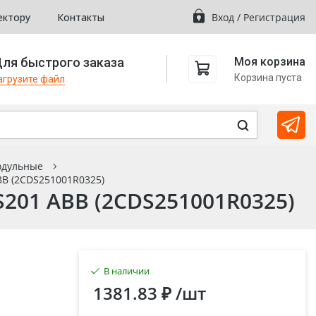
ектору
Контакты
Вход
/
Регистрация
ля быстрого заказа
Моя корзина
Корзина пуста
агрузите файл
одульные
B (2CDS251001R0325)
201 ABB (2CDS251001R0325)
В наличии
1381.83 ₽
/шт