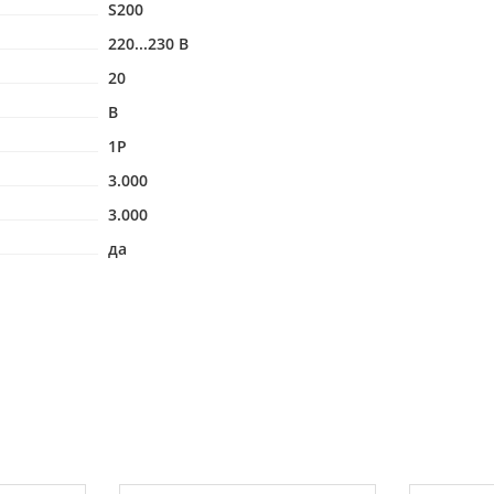
S200
220...230 В
20
B
1P
3.000
3.000
да