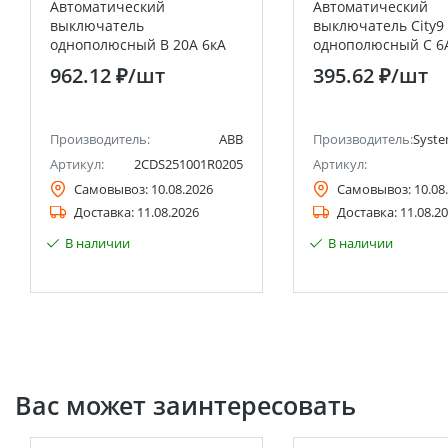
Автоматический
Автоматический
выключатель
выключатель City9 
однополюсный B 20А 6кА
однополюсный С 6
S201 ABB
4.5kA 230В Systeme 
962.12 ₽
/шт
395.62 ₽
/шт
(Schneider Electric)
Производитель:
ABB
Производитель:
Syste
Артикул:
2CDS251001R0205
Артикул:
Самовывоз:
10.08.2026
Самовывоз:
10.08
Доставка:
11.08.2026
Доставка:
11.08.2
В наличии
В наличии
Вас может заинтересовать