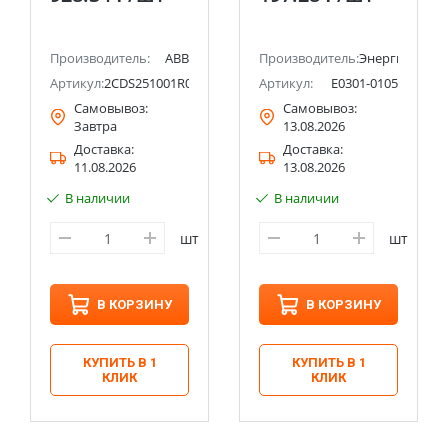
6кА ЭНЕРГИЯ
Производитель:
ABB
Производитель:
Энергия
5
Артикул:
2CDS251001R0324
Артикул:
Е0301-0105
Самовывоз:
Самовывоз:
Завтра
13.08.2026
Доставка:
Доставка:
11.08.2026
13.08.2026
В наличии
В наличии
шт
шт
В КОРЗИНУ
В КОРЗИНУ
КУПИТЬ В 1
КУПИТЬ В 1
КЛИК
КЛИК