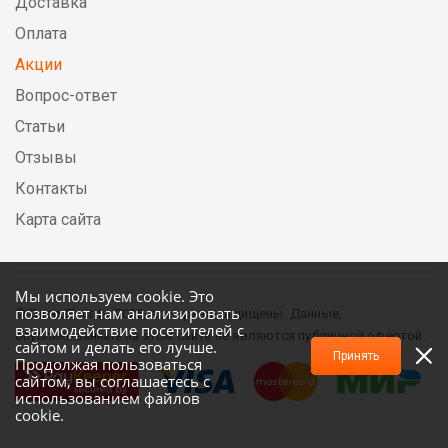
Доставка
Оплата
Акции
Вопрос-ответ
Статьи
Отзывы
Контакты
Карта сайта
Мы используем cookie. Это
позволяет нам анализировать
© DirectElectric, 2026, все права защищены. Данные,
взаимодействие посетителей с
опубликованные на этом сайте не являются публичной офертой.
сайтом и делать его лучше.
Принять
Продолжая пользоваться
сайтом, вы соглашаетесь с
использованием файлов
cookie.