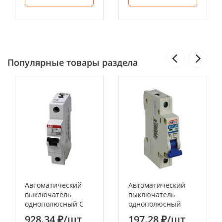
Популярные товары раздела
Автоматический
Автоматический
выключатель
выключатель
однополюсный C
однополюсный
32А 6кА S201 ABB
ВА47-29 1P 10А (С)
928.34 ₽
/шт
197.28 ₽
/шт