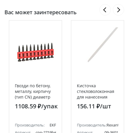
Вас может заинтересовать
Гвозди по бетону,
Кисточка
металлу, кирпичу
стекловолоконная
(тип CN) диаметр
для нанесения
2.7 мм длина 19 мм
флюсов 3 мм
1108.59 ₽
/упак
156.11 ₽
/шт
(1000 шт.)
REXANT
Производитель:
EKF
Производитель:
Rexant
Артикул:
cpn-2719bg
Артикул:
09-3601