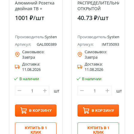
Алюминий Розетка
РАСПРЕДЕЛИТЕЛЬНАЯ
двойная ТВ +
ОТКРЫТОЙ
компьютерная RJ45,
УСТАНОВКИ 65X40
1001 ₽
/шт
40.73 ₽
/шт
кат. 5Е Systeme
Systeme Electric
Electric (Schneider
(Schneider Electric)
Electric)
ectric (ранее Schneider Electric)
Производитель:
Systeme Electric (ранее Schneider Electric)
Производитель:
Systeme Electri
Артикул:
GAL000389
Артикул:
IMT35093
Самовывоз:
Самовывоз:
Завтра
Завтра
Доставка:
Доставка:
11.08.2026
11.08.2026
В наличии
В наличии
шт
шт
В КОРЗИНУ
В КОРЗИНУ
КУПИТЬ В 1
КУПИТЬ В 1
КЛИК
КЛИК