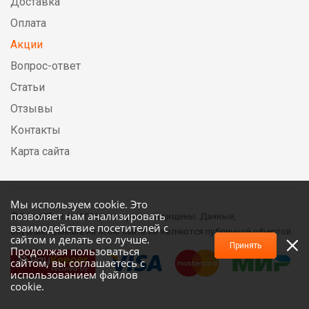
Доставка
Оплата
Акции
Вопрос-ответ
Статьи
Отзывы
Контакты
Карта сайта
Мы используем cookie. Это
позволяет нам анализировать
© DirectElectric, 2026, все права защищены. Данные,
взаимодействие посетителей с
опубликованные на этом сайте не являются публичной офертой.
сайтом и делать его лучше.
Принять
Продолжая пользоваться
сайтом, вы соглашаетесь с
использованием файлов
cookie.