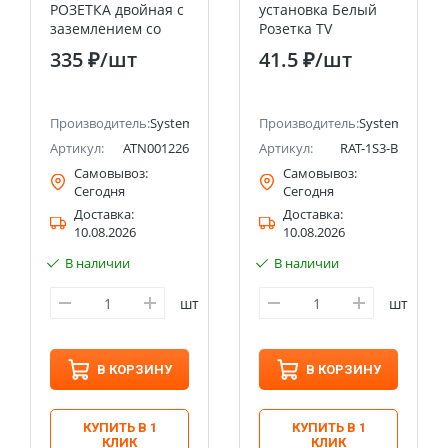
РОЗЕТКА двойная с
установка Белый
заземлением со
Розетка TV
шторками, 16А, в
оконечная Systeme
335 ₽
/шт
41.5 ₽
/шт
сборе, ПЕСОЧНЫЙ
Electric (Schneider
Systeme Electric
Electric)
(Schneider Electric)
ectric (ранее Schneider Electric)
Производитель:
Systeme Electric (ранее Schneider Electric)
Производитель:
Systeme Electri
Артикул:
ATN001226
Артикул:
RAT-1S3-B
Самовывоз:
Самовывоз:
Сегодня
Сегодня
Доставка:
Доставка:
10.08.2026
10.08.2026
В наличии
В наличии
шт
шт
В КОРЗИНУ
В КОРЗИНУ
КУПИТЬ В 1
КУПИТЬ В 1
КЛИК
КЛИК