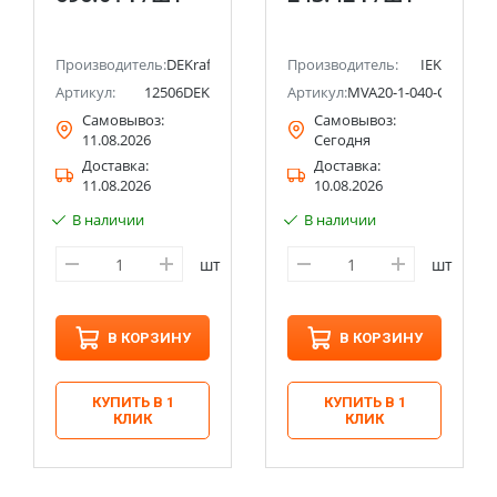
IEK
Производитель:
DEKraft
Производитель:
IEK
Артикул:
12506DEK
Артикул:
MVA20-1-040-C
Самовывоз:
Самовывоз:
11.08.2026
Сегодня
Доставка:
Доставка:
11.08.2026
10.08.2026
В наличии
В наличии
шт
шт
В КОРЗИНУ
В КОРЗИНУ
КУПИТЬ В 1
КУПИТЬ В 1
КЛИК
КЛИК