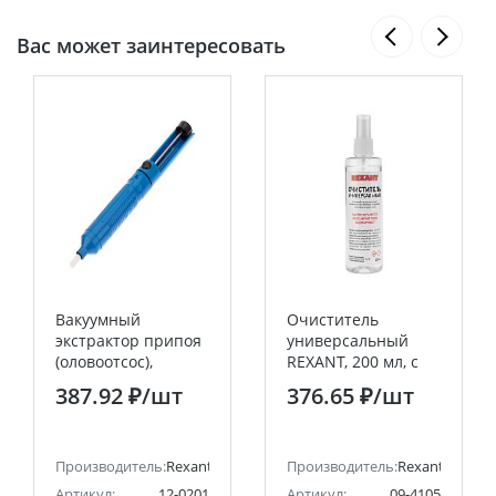
Вас может заинтересовать
Вакуумный
Очиститель
экстрактор припоя
универсальный
(оловоотсос),
REXANT, 200 мл, с
пластик REXANT
распылителем
387.92 ₽
/шт
376.65 ₽
/шт
(Абсолютированный
99,7%)
Производитель:
Rexant
Производитель:
Rexant
Артикул:
12-0201
Артикул:
09-4105