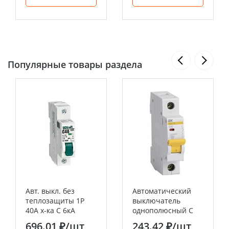
Популярные товары раздела
Авт. выкл. без
Автоматический
теплозащиты 1P
выключатель
40А х-ка C 6кА
однополюсный C
ВА-103M DEKraft
40А 4.5кА ВА47-29
696.01 ₽
/шт
243.42 ₽
/шт