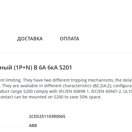
С
ДОСТАВКА
ОПЛАТА
й (1P+N) B 6А 6кА S201
nt limiting. They have two different tripping mechanisms, the del
hey are available in different characteristics (B,C,D,K,Z), configura
roduct range S200 comply with IEC/EN 60898-1, IEC/EN 60947-2, UL107
y contact can be mounted on S200 to save 50% space.
2CDS251103R0065
ABB