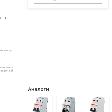
я:
B
й» или до
 комплекса
габаритный
Аналоги