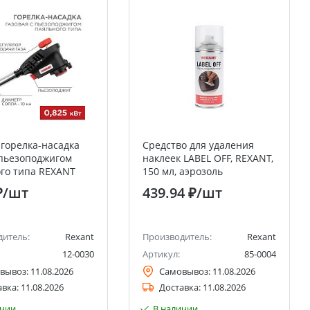
 горелка-насадка
Средство для удаления
 пьезоподжигом
наклеек LABEL OFF, REXANT,
го типа REXANT
150 мл, аэрозоль
₽
/шт
439.94 ₽
/шт
дитель:
Rexant
Производитель:
Rexant
12-0030
Артикул:
85-0004
вывоз:
11.08.2026
Самовывоз:
11.08.2026
авка:
11.08.2026
Доставка:
11.08.2026
ичии
В наличии