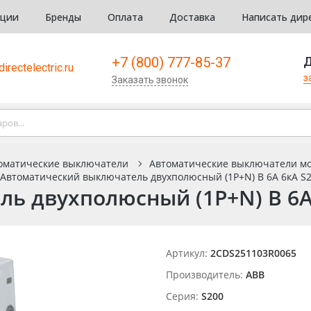
кции
Бренды
Оплата
Доставка
Написать дир
+7 (800) 777-85-37
Д
irectelectric.ru
з
Заказать звонок
оматические выключатели
Автоматические выключатели м
Автоматический выключатель двухполюсный (1P+N) B 6А 6кА S2
ь двухполюсный (1P+N) B 6А 
Артикул:
2CDS251103R0065
Производитель:
ABB
Серия:
S200