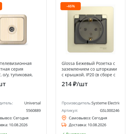
-46%
 телевизионная
Glossa Бежевый Розетка с
тная серия
заземлением со шторками
 о/у, тупиковая,
с крышкой, IP20 (в сборе с
/д 4-2400Мгц, сосна
рамкой) Systeme Electric
шт
214 ₽
/шт
от) UNIVERSAL
(Schneider Electric)
ctric)
дитель:
Universal
Производитель:
Systeme Electric (ранее 
5560889
Артикул:
GSL000246
вывоз:
Сегодня
Самовывоз:
Сегодня
авка:
10.08.2026
Доставка:
10.08.2026