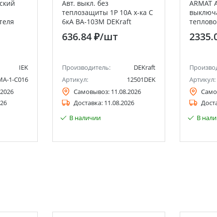
ский
Авт. выкл. без
ARMAT 
теплозащиты 1P 10А х-ка C
выключа
теля
6кА ВА-103M DEKraft
теплово
IEK
M10N-MA
636.84 ₽
/шт
2335.
IEK
Производитель:
DEKraft
Произво
A-1-C016
Артикул:
12501DEK
Артикул:
.2026
Самовывоз:
11.08.2026
Само
026
Доставка:
11.08.2026
Дост
В наличии
В нал