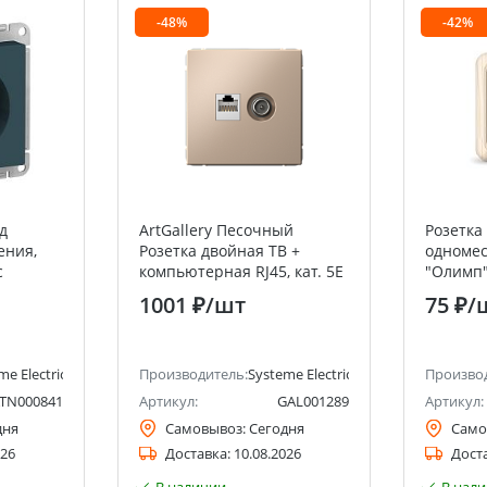
-48%
-42%
д
ArtGallery Песочный
Розетка
ения,
Розетка двойная ТВ +
одномес
c
компьютерная RJ45, кат. 5Е
"Олимп",
Systeme Electric (Schneider
75Ом, ч
1001 ₽
/шт
75 ₽
/
Electric)
(евросл
me Electric (ранее Schneider Electric)
Производитель:
Systeme Electric (ранее Schneider Ele
Произво
TN000841
Артикул:
GAL001289
Артикул:
дня
Самовывоз:
Сегодня
Само
026
Доставка:
10.08.2026
Дост