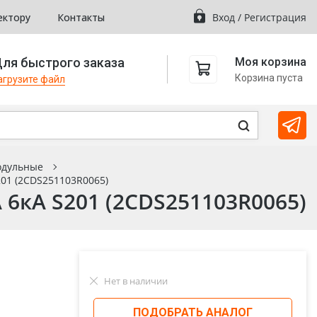
ектору
Контакты
Вход
/
Регистрация
ля быстрого заказа
Моя корзина
Корзина пуста
агрузите файл
одульные
01 (2CDS251103R0065)
6кА S201 (2CDS251103R0065)
Нет в наличии
ПОДОБРАТЬ АНАЛОГ