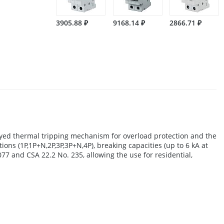
3905.88 ₽
9168.14 ₽
2866.71 ₽
ayed thermal tripping mechanism for overload protection and the
tions (1P,1P+N,2P,3P,3P+N,4P), breaking capacities (up to 6 kA at
7 and CSA 22.2 No. 235, allowing the use for residential,