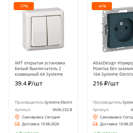
-77%
-41%
ХИТ открытая установка
AtlasDesign Изумру
Белый Выключатель 2
Розетка без заземл
клавишный 6А Systeme
16А Systeme Electri
Electric (Schneider Electric)
(Schneider Electric)
39.4 ₽
/шт
216 ₽
/шт
анее Schneider Electric)
Производитель:
Systeme Electric (ранее Schneider Electric)
Производитель:
Syste
Артикул:
VA56-232-B
Артикул:
A
Самовывоз:
Сегодня
Самовывоз:
Сего
Доставка:
10.08.2026
Доставка:
10.08.2