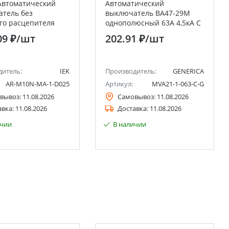
Автоматический
Автоматический
тель без
выключатель ВА47-29М
го расцепителя
однополюсный 63А 4,5кА C
 1P D 25А IEK
GENERICA IEK
09 ₽
/шт
202.91 ₽
/шт
дитель:
IEK
Производитель:
GENERICA
AR-M10N-MA-1-D025
Артикул:
MVA21-1-063-C-G
вывоз:
11.08.2026
Самовывоз:
11.08.2026
авка:
11.08.2026
Доставка:
11.08.2026
ичии
В наличии