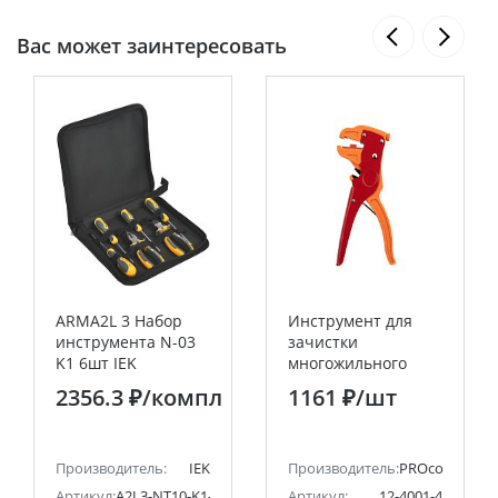
Вас может заинтересовать
ARMA2L 3 Набор
Инструмент для
инструмента N-03
зачистки
K1 6шт IEK
многожильного
кабеля PROconnect
2356.3 ₽
/компл
1161 ₽
/шт
HT-150B
Производитель:
IEK
Производитель:
PROconnect
Артикул:
A2L3-NT10-K1-N03-06
Артикул:
12-4001-4