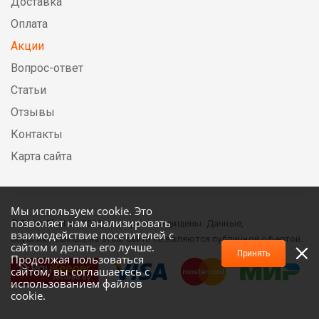
Доставка
Оплата
Акции
Вопрос-ответ
Статьи
Отзывы
Контакты
Карта сайта
Мы используем cookie. Это
позволяет нам анализировать
© DirectElectric, 2026, все права защищены. Данные,
взаимодействие посетителей с
опубликованные на этом сайте не являются публичной офертой.
сайтом и делать его лучше.
Принять
Продолжая пользоваться
сайтом, вы соглашаетесь с
использованием файлов
cookie.