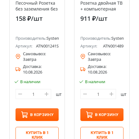
Песочный Розетка
Розетка двойная ТВ
без заземления без
+ компьютерная
шторок, 16А, мех.,
RJ45, кат. 5Е
158 ₽
/шт
911 ₽
/шт
быстрозажим.
Systeme Electric
клемм
(Schneider Electric)
ectric (ранее Schneider Electric)
Производитель:
Systeme Electric (ранее Schneider Electric)
Производитель:
Systeme Electri
Артикул:
ATN001241S
Артикул:
ATN001489
Самовывоз:
Самовывоз:
Завтра
Завтра
Доставка:
Доставка:
10.08.2026
10.08.2026
В наличии
В наличии
шт
шт
В КОРЗИНУ
В КОРЗИНУ
КУПИТЬ В 1
КУПИТЬ В 1
КЛИК
КЛИК