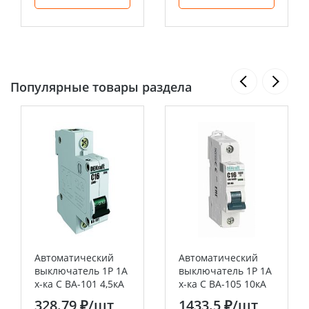
Популярные товары раздела
Автоматический
Автоматический
выключатель 1Р 1А
выключатель 1P 1A
х-ка C ВА-101 4,5кА
х-ка C ВА-105 10кА
DEKraft
DEKraft
328.79 ₽
/шт
1433.5 ₽
/шт