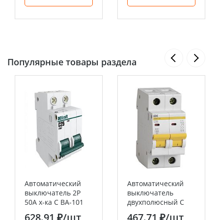
Популярные товары раздела
Автоматический
Автоматический
выключатель 2Р
выключатель
50А х-ка C ВА-101
двухполюсный C
4,5кА DEKraft
25А 4.5кА ВА47-29
628.91 ₽
/шт
467.71 ₽
/шт