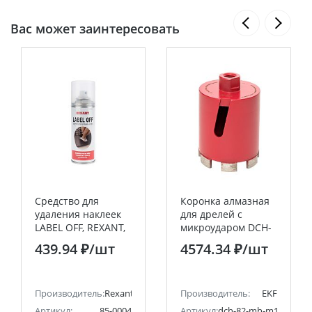
Вас может заинтересовать
Средство для
Коронка алмазная
удаления наклеек
для дрелей с
LABEL OFF, REXANT,
микроударом DCH-
150 мл, аэрозоль
82MH Micro Hit
439.94 ₽
/шт
4574.34 ₽
/шт
Laser M16 EKF
Professional
Производитель:
Rexant
Производитель:
EKF
Артикул:
85-0004
Артикул:
dch-82-mh-m16