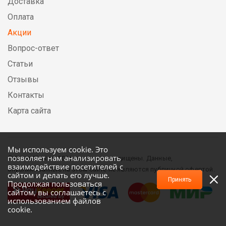
Доставка
Оплата
Акции
Вопрос-ответ
Статьи
Отзывы
Контакты
Карта сайта
Мы используем cookie. Это
позволяет нам анализировать
© DirectElectric, 2026, все права защищены. Данные,
взаимодействие посетителей с
опубликованные на этом сайте не являются публичной офертой.
сайтом и делать его лучше.
Принять
Продолжая пользоваться
сайтом, вы соглашаетесь с
использованием файлов
cookie.