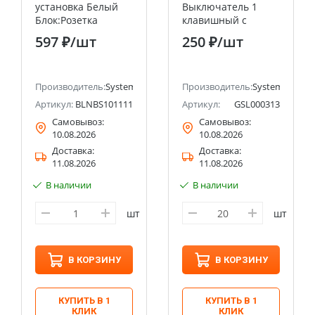
установка Белый
Выключатель 1
Блок:Розетка
клавишный с
заземляющий
подсветкой сх.1а,
597 ₽
/шт
250 ₽
/шт
контакт шт
10АХ Systeme
16А+выкл 1кл.с
Electric (Schneider
подсветкой+выкл
Electric)
ectric (ранее Schneider Electric)
1кл. Systeme
Производитель:
Systeme Electric (ранее Schneider Electric)
Производитель:
Systeme Electri
Electric (Schneider
Артикул:
BLNBS101111
Артикул:
GSL000313
Electric)
Самовывоз:
Самовывоз:
10.08.2026
10.08.2026
Доставка:
Доставка:
11.08.2026
11.08.2026
В наличии
В наличии
шт
шт
В КОРЗИНУ
В КОРЗИНУ
КУПИТЬ В 1
КУПИТЬ В 1
КЛИК
КЛИК