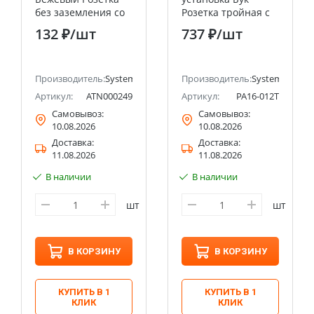
без заземления со
Розетка тройная с
шторками 16А
заземлением со
132 ₽
/шт
737 ₽
/шт
Systeme Electric
шторками 16А 250B
(Schneider Electric)
Systeme Electric
(Schneider Electric)
ectric (ранее Schneider Electric)
Производитель:
Systeme Electric (ранее Schneider Electric)
Производитель:
Systeme Electri
Артикул:
ATN000249
Артикул:
PA16-012T
Самовывоз:
Самовывоз:
10.08.2026
10.08.2026
Доставка:
Доставка:
11.08.2026
11.08.2026
В наличии
В наличии
шт
шт
В КОРЗИНУ
В КОРЗИНУ
КУПИТЬ В 1
КУПИТЬ В 1
КЛИК
КЛИК