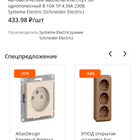
однополюсный B 10А 1P 4.5kA 230В
Systeme Electric (Schneider Electric)
433.98 ₽/шт
Производитель:
Systeme Electric (ранее
Schneider Electric)
Спецпредложение
-37%
-34%
AtlasDesign
ЭТЮД открытая
Бежевый Розетка
установка Бук