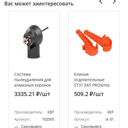
Вас может заинтересовать
Система
Клинья
пылеудаления для
отделительные
алмазных коронок
ST31 EKF PROxima
M16-M18 КВТ
3335.21 ₽
/шт
509.2 ₽
/шт
Производитель:
КВТ
Производитель:
EKF
Артикул:
102565
Артикул:
st-31
Самовывоз:
Самовывоз: