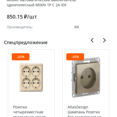
однополюсный M06N 1P C 2А IEK
850.15 ₽/шт
Производитель:
IEK
Спецпредложение
-42%
-45%
Розетка
AtlasDesign
четырехместная
Шампань Розетка
квадратная серия
без заземления со