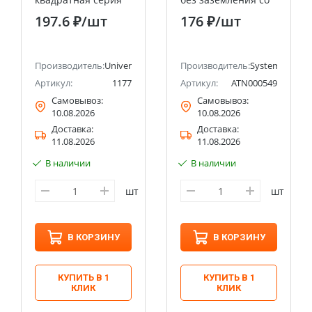
"Олимп" с/з, о/у,
шторками 16А
197.6 ₽
/шт
176 ₽
/шт
16А, 220В, сосна
Systeme Electric
(еврослот)
(Schneider Electric)
UNIVERSAL
ectric (ранее Schneider Electric)
Производитель:
Universal
Производитель:
Systeme Electri
Артикул:
1177
Артикул:
ATN000549
Самовывоз:
Самовывоз:
10.08.2026
10.08.2026
Доставка:
Доставка:
11.08.2026
11.08.2026
В наличии
В наличии
шт
шт
В КОРЗИНУ
В КОРЗИНУ
КУПИТЬ В 1
КУПИТЬ В 1
КЛИК
КЛИК