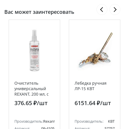
Вас может заинтересовать
Очиститель
Лебедка ручная
универсальный
ЛР-15 КВТ
REXANT, 200 мл, с
распылителем
376.65 ₽
/шт
6151.64 ₽
/шт
(Абсолютированный
99,7%)
Производитель:
Rexant
Производитель:
КВТ
Артикул:
09-4105
Артикул:
57757