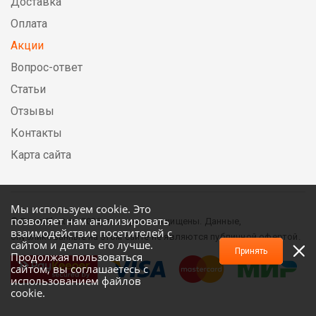
Доставка
Оплата
Акции
Вопрос-ответ
Статьи
Отзывы
Контакты
Карта сайта
Мы используем cookie. Это
позволяет нам анализировать
© DirectElectric, 2026, все права защищены. Данные,
взаимодействие посетителей с
опубликованные на этом сайте не являются публичной офертой.
сайтом и делать его лучше.
Принять
Продолжая пользоваться
сайтом, вы соглашаетесь с
использованием файлов
cookie.