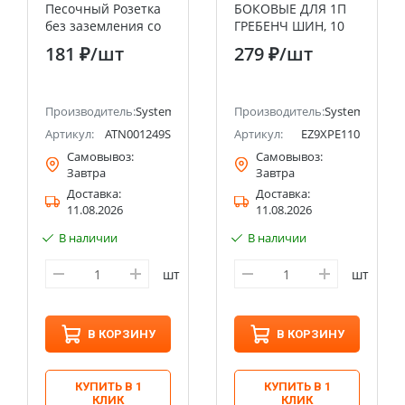
Песочный Розетка
БОКОВЫЕ ДЛЯ 1П
без заземления со
ГРЕБЕНЧ ШИН, 10
шторками, 16А,
шт.
181 ₽
/шт
279 ₽
/шт
мех., быстрозажим.
клемм
ectric (ранее Schneider Electric)
Производитель:
Systeme Electric (ранее Schneider Electric)
Производитель:
Systeme Electri
Артикул:
ATN001249S
Артикул:
EZ9XPE110
Самовывоз:
Самовывоз:
Завтра
Завтра
Доставка:
Доставка:
11.08.2026
11.08.2026
В наличии
В наличии
шт
шт
В КОРЗИНУ
В КОРЗИНУ
КУПИТЬ В 1
КУПИТЬ В 1
КЛИК
КЛИК