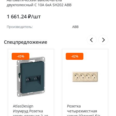
двухполюсный C 10А 6кА SH202 ABB
1 661.24 ₽/шт
Производитель:
ABB
Спецпредложение
-45%
-42%
AtlasDesign
Розетка
Изумруд Розетка
четырехместная
компьютерная 2-ая
серия "Олимп" б/з,