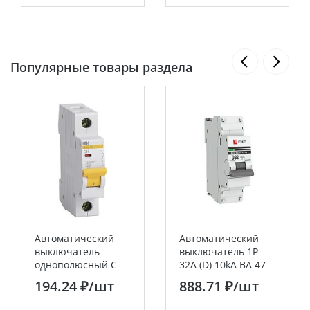
Популярные товары раздела
Автоматический
Автоматический
выключатель
выключатель 1P
однополюсный C
32А (D) 10kA ВА 47-
16А 4.5кА ВА47-29
100 EKF PROxima
194.24 ₽
/шт
888.71 ₽
/шт
IEK