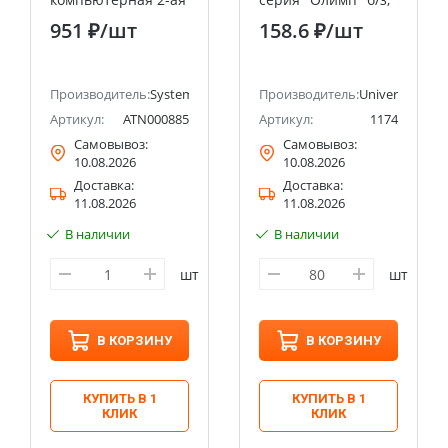
RJ45+RJ45, кат.5E
о/у, 16А, 220В, сосна
951 ₽
/шт
158.6 ₽
/шт
Systeme Electric
(еврослот)
(Schneider Electric)
UNIVERSAL
ectric (ранее Schneider Electric)
Производитель:
Systeme Electric (ранее Schneider Electric)
Производитель:
Universal
Артикул:
ATN000885
Артикул:
1174
Самовывоз:
Самовывоз:
10.08.2026
10.08.2026
Доставка:
Доставка:
11.08.2026
11.08.2026
В наличии
В наличии
шт
шт
В КОРЗИНУ
В КОРЗИНУ
КУПИТЬ В 1
КУПИТЬ В 1
КЛИК
КЛИК