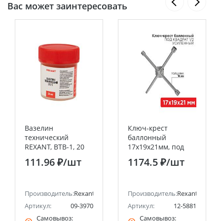
Вас может заинтересовать
Вазелин
Ключ-крест
технический
баллонный
REXANT, ВТВ-1, 20
17х19х21мм, под
мл ,банка
квадрат 1/2,
111.96 ₽
/шт
1174.5 ₽
/шт
усиленный,
толщина 16мм
REXANT
Производитель:
Rexant
Производитель:
Rexant
Артикул:
09-3970
Артикул:
12-5881
Самовывоз:
Самовывоз: