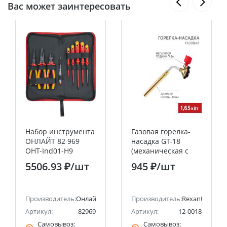
Вас может заинтересовать
Набор инструмента
Газовая горелка-
ОНЛАЙТ 82 969
насадка GT-18
OHT-Ind01-H9
(механическая с
(диэлектрические,
регулятором)
5506.93 ₽
/шт
945 ₽
/шт
усиленные, 9 шт)
паяльного типа
REXANT
Производитель:
Онлайт
Производитель:
Rexant
Артикул:
82969
Артикул:
12-0018
Самовывоз:
Самовывоз: