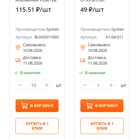
ТЛФ RJ11 Systeme
УСТАНОВКИ ДЛЯ
115.51 ₽
/шт
49 ₽
/шт
Electric (Schneider
ЭЛ.ЗВОНКОВ,
Electric)
250B/0.4A
ectric (ранее Schneider Electric)
Производитель:
Systeme Electric (ранее Schneider Electric)
Производитель:
Systeme Electri
Артикул:
BLNIS011003
Артикул:
A1-04-011
Самовывоз:
Самовывоз:
10.08.2026
10.08.2026
Доставка:
Доставка:
11.08.2026
11.08.2026
В наличии
В наличии
шт
шт
В КОРЗИНУ
В КОРЗИНУ
КУПИТЬ В 1
КУПИТЬ В 1
КЛИК
КЛИК