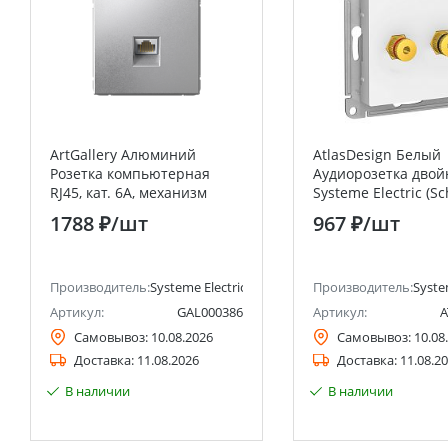
ArtGallery Алюминий
AtlasDesign Белый
Розетка компьютерная
Аудиорозетка двой
RJ45, кат. 6A, механизм
Systeme Electric (S
Systeme Electric (Schneider
Electric)
1788 ₽
/шт
967 ₽
/шт
Electric)
анее Schneider Electric)
Производитель:
Systeme Electric (ранее Schneider Electric)
Производитель:
Syste
Артикул:
GAL000386
Артикул:
A
Самовывоз:
10.08.2026
Самовывоз:
10.08
Доставка:
11.08.2026
Доставка:
11.08.2
В наличии
В наличии