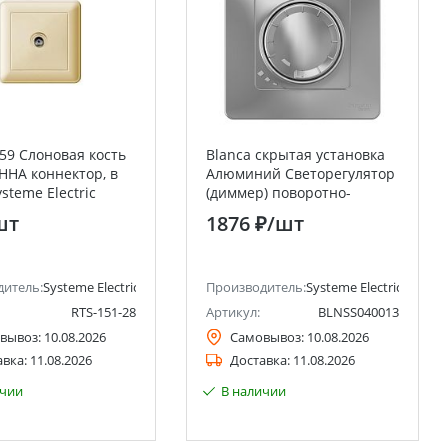
59 Слоновая кость
Blanca скрытая установка
ННА коннектор, в
Алюминий Светорегулятор
steme Electric
(диммер) поворотно-
er Electric)
нажимной 400Вт Systeme
шт
1876 ₽
/шт
Electric (Schneider Electric)
ctric)
дитель:
Systeme Electric (ранее Schneider Electric)
Производитель:
Systeme Electric (ранее 
RTS-151-28
Артикул:
BLNSS040013
вывоз:
10.08.2026
Самовывоз:
10.08.2026
авка:
11.08.2026
Доставка:
11.08.2026
ичии
В наличии