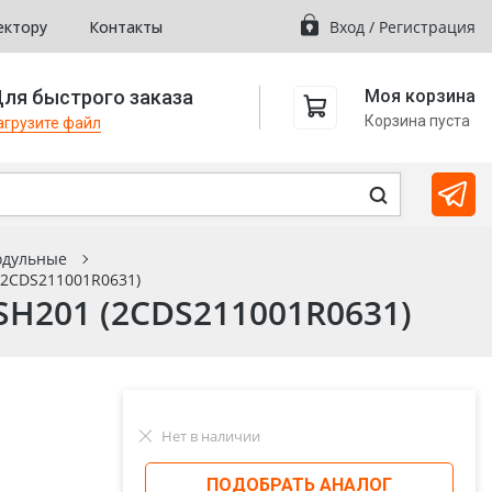
ектору
Контакты
Вход
/
Регистрация
ля быстрого заказа
Моя корзина
Корзина пуста
агрузите файл
одульные
(2CDS211001R0631)
H201 (2CDS211001R0631)
Нет в наличии
ПОДОБРАТЬ АНАЛОГ