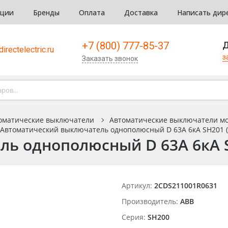
кции
Бренды
Оплата
Доставка
Написать дир
+7 (800) 777-85-37
Д
irectelectric.ru
з
Заказать звонок
оматические выключатели
Автоматические выключатели м
Автоматический выключатель однополюсный D 63А 6кА SH201 
ь однополюсный D 63А 6кА S
Артикул:
2CDS211001R0631
Производитель:
ABB
Серия:
SH200