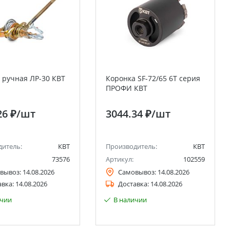
 ручная ЛР-30 КВТ
Коронка SF-72/65 6T серия
ПРОФИ КВТ
26 ₽
/шт
3044.34 ₽
/шт
дитель:
КВТ
Производитель:
КВТ
73576
Артикул:
102559
вывоз:
14.08.2026
Самовывоз:
14.08.2026
авка:
14.08.2026
Доставка:
14.08.2026
ичии
В наличии