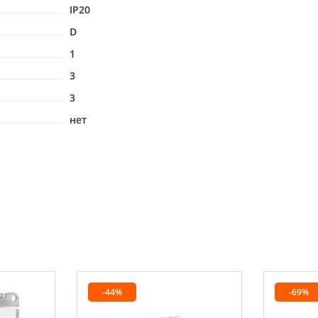
IP20
D
1
3
3
нет
-44%
-69%