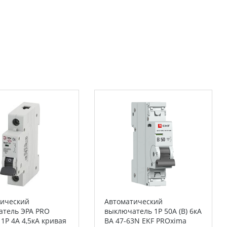
тический
Автоматический
атель ЭРА PRO
выключатель 1P 50А (B) 6кА
 1P 4А 4,5кА кривая
ВА 47-63N EKF PROxima