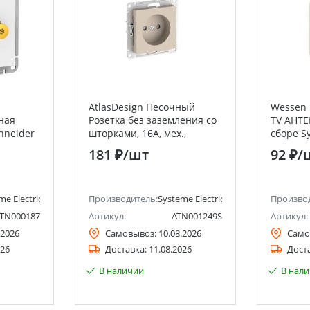
AtlasDesign Песочный
Wessen 
ная
Розетка без заземления со
TV АНТЕ
chneider
шторками, 16А, мех.,
сборе Sy
быстрозажим. клемм
(Schneid
181 ₽
/шт
92 ₽
/
me Electric (ранее Schneider Electric)
Производитель:
Systeme Electric (ранее Schneider Ele
Произво
TN000187
Артикул:
ATN001249S
Артикул:
.2026
Самовывоз:
10.08.2026
Само
026
Доставка:
11.08.2026
Дост
В наличии
В нал