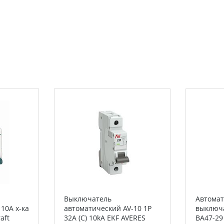
Выключатель
Автома
10А х-ка
автоматический AV-10 1P
выключ
aft
32A (C) 10kA EKF AVERES
ВА47-29