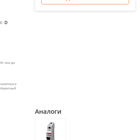
я:
D
й» или до
 комплекса
габаритный
Аналоги