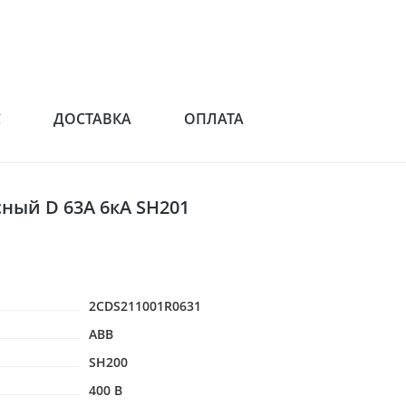
С
ДОСТАВКА
ОПЛАТА
ый D 63А 6кА SH201
2CDS211001R0631
ABB
SH200
400 В