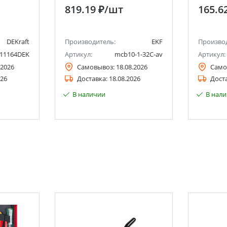
C, NO-9
819.19 ₽
/шт
165.6
DEKraft
Производитель:
EKF
Произво
11164DEK
Артикул:
mcb10-1-32C-av
Артикул:
.2026
Самовывоз:
18.08.2026
Само
026
Доставка:
18.08.2026
Дост
В наличии
В нал