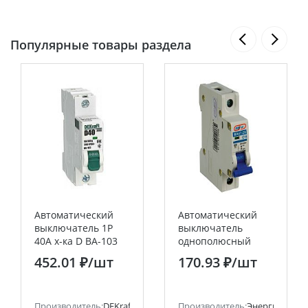
Популярные товары раздела
Автоматический
Автоматический
выключатель 1Р
выключатель
40А х-ка D ВА-103
однополюсный
6кА DEKraft
ВА47-29 1P 16А (С)
452.01 ₽
/шт
170.93 ₽
/шт
6кА ЭНЕРГИЯ
Производитель:
DEKraft
Производитель:
Энергия