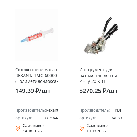
Силиконовое масло
Инструмент для
REXANT, ПМС-60000
натяжения ленты
(Полиметилсилоксан),
ИНТу-20 КВТ
2 мл, шприц,
149.39 ₽
/шт
5270.25 ₽
/шт
«Демпферное»
Производитель:
Rexant
Производитель:
КВТ
Артикул:
09-3944
Артикул:
74030
Самовывоз:
Самовывоз:
14.08.2026
10.08.2026