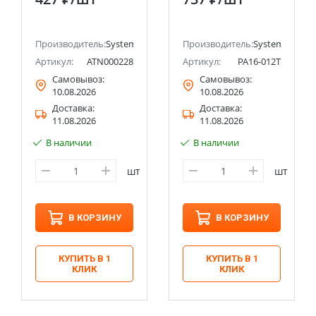
шторками с
шторками 16А 250B
крышкой, 16А, (в
Systeme Electric
сборе с рамкой)
(Schneider Electric)
ectric (ранее Schneider Electric)
Systeme Electric
Производитель:
Systeme Electric (ранее Schneider Electric)
Производитель:
Systeme Electri
(Schneider Electric)
Артикул:
ATN000228
Артикул:
PA16-012T
Самовывоз:
Самовывоз:
10.08.2026
10.08.2026
Доставка:
Доставка:
11.08.2026
11.08.2026
В наличии
В наличии
шт
шт
В КОРЗИНУ
В КОРЗИНУ
КУПИТЬ В 1
КУПИТЬ В 1
КЛИК
КЛИК