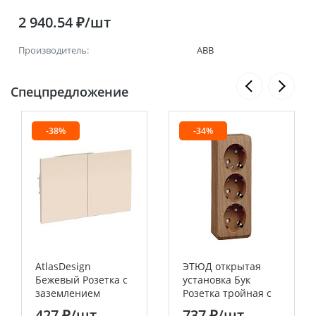
2 940.54 ₽/шт
Производитель:
ABB
Спецпредложение
-38%
-34%
AtlasDesign
ЭТЮД открытая
Бежевый Розетка с
установка Бук
заземлением
Розетка тройная с
двойная, со
заземлением со
427 ₽
/шт
737 ₽
/шт