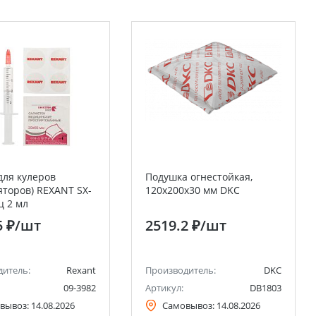
для кулеров
Подушка огнестойкая,
яторов) REXANT SX-
120х200х30 мм DKC
ц 2 мл
5 ₽
/шт
2519.2 ₽
/шт
дитель:
Rexant
Производитель:
DKC
09-3982
Артикул:
DB1803
вывоз:
14.08.2026
Самовывоз:
14.08.2026