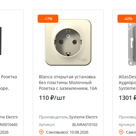
-17%
-42%
 Розетка
Blanca открытая установка
AtlasDe
без пластины Молочный
Аудиоро
боре,
Розетка с заземлением, 16А
Systeme 
мм
Systeme Electric (Schneider
Electric)
110 ₽
/шт
1301 
Electric)
me Electric (ранее Schneider Electric)
Производитель:
Systeme Electric (ранее Schneider Ele
Произво
N001044S
Артикул:
BLNRA010102
Артикул:
.2026
Самовывоз:
10.08.2026
Само