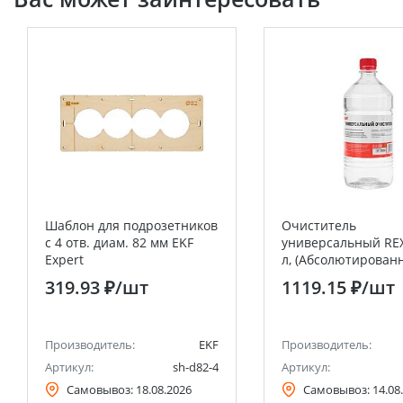
Шаблон для подрозетников
Очиститель
c 4 отв. диам. 82 мм EKF
универсальный REX
Expert
л, (Абсолютирован
99,7%)
319.93 ₽
/шт
1119.15 ₽
/шт
Производитель:
EKF
Производитель:
Артикул:
sh-d82-4
Артикул:
Самовывоз:
18.08.2026
Самовывоз:
14.08