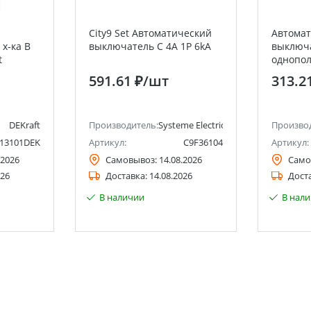
City9 Set Автоматический
Автома
х-ка B
выключатель C 4A 1P 6kA
выключ
t
однопол
ВА47-60
591.61 ₽
/шт
313.2
DEKraft
Производитель:
Systeme Electric (ранее Schneider Ele
Произво
13101DEK
Артикул:
C9F36104
Артикул:
.2026
Самовывоз:
14.08.2026
Само
026
Доставка:
14.08.2026
Дост
В наличии
В нал