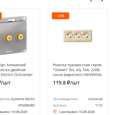
-42%
sign Алюминий
Розетка трехместная серия
зетка двойная
"Олимп" б/з, о/у, 16А, 220В,
Electric (Schneider
сосна (еврослот) UNIVERSAL
₽
/шт
119.8 ₽
/шт
ctric)
дитель:
Systeme Electric (ранее Schneider Electric)
Производитель:
Universal
ATN000387
Артикул:
1172
вывоз:
10.08.2026
Самовывоз:
10.08.2026