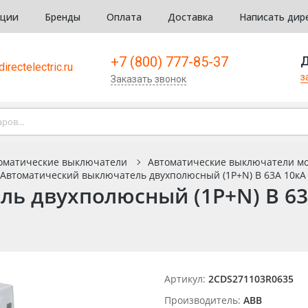
кции
Бренды
Оплата
Доставка
Написать дир
+7 (800) 777-85-37
Д
irectelectric.ru
з
Заказать звонок
оматические выключатели
Автоматические выключатели м
Автоматический выключатель двухполюсный (1P+N) B 63А 10кА
ь двухполюсный (1P+N) B 63
Артикул:
2CDS271103R0635
Производитель:
ABB