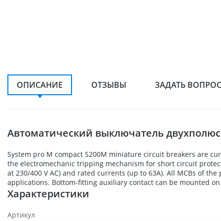
ОПИСАНИЕ
ОТЗЫВЫ
ЗАДАТЬ ВОПРО
Автоматический выключатель двухполюсн
System pro M compact S200M miniature circuit breakers are curr
the electromechanic tripping mechanism for short circuit protectio
at 230/400 V AC) and rated currents (up to 63A). All MCBs of th
applications. Bottom-fitting auxiliary contact can be mounted o
Характеристики
Артикул