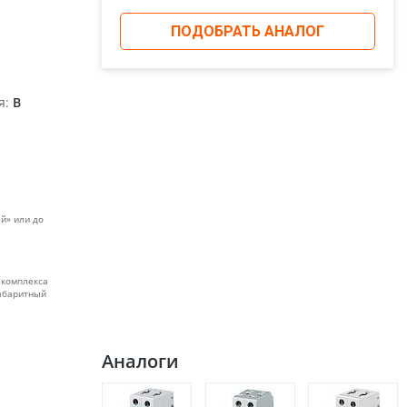
ПОДОБРАТЬ АНАЛОГ
я:
B
й» или до
 комплекса
габаритный
Аналоги