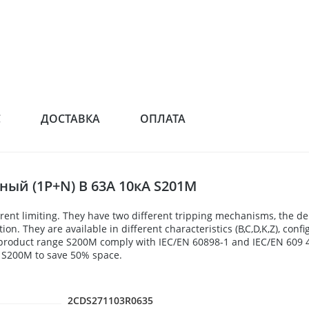
С
ДОСТАВКА
ОПЛАТА
ый (1P+N) B 63А 10кА S201M
ent limiting. They have two different tripping mechanisms, the d
n. They are available in different characteristics (B,C,D,K,Z), confi
e product range S200M comply with IEC/EN 60898-1 and IEC/EN 609 47
n S200M to save 50% space.
2CDS271103R0635