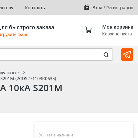
ектору
Контакты
Вход
/
Регистрация
ля быстрого заказа
Моя корзина
Корзина пуста
агрузите файл
одульные
 S201M (2CDS271103R0635)
А 10кА S201M
Нет в наличии