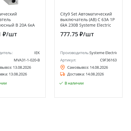
тический
City9 Set Автоматический
атель
выключатель (АВ) С 63А 1P
юсный B 20А 6кА
6kA 230В Systeme Electric
M IEK
(Schneider Electric)
1 ₽
/шт
777.75 ₽
/шт
ctric)
дитель:
IEK
Производитель:
Systeme Electric (ранее 
MVA31-1-020-B
Артикул:
C9F36163
вывоз:
13.08.2026
Самовывоз:
14.08.2026
авка:
13.08.2026
Доставка:
14.08.2026
ичии
В наличии