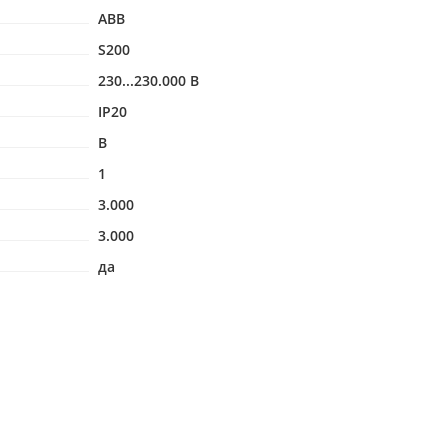
ABB
S200
230...230.000 В
IP20
B
1
3.000
3.000
да