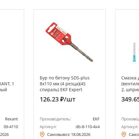
Бур по бетону SDS-plus
Смазка 
ANT, 1
8х110 мм (4 резца)(4S
(вентил
ный
спираль) EKF Expert
2, шпри
126.23 ₽
/шт
349.6
Rexant
Производитель:
EKF
Произво
09-4110
Артикул:
db-8-110-4x4
Артикул:
.2026
Самовывоз:
18.08.2026
Само