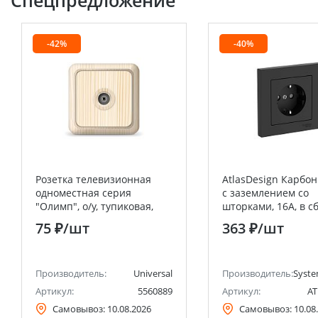
Спецпредложение
-42%
-40%
Розетка телевизионная
AtlasDesign Карбон
одноместная серия
с заземлением со
"Олимп", о/у, тупиковая,
шторками, 16А, в с
75Ом, ч/д 4-2400Мгц, сосна
быстрозажим. кле
75 ₽
/шт
363 ₽
/шт
(еврослот) UNIVERSAL
анее Schneider Electric)
Производитель:
Universal
Производитель:
Syste
Артикул:
5560889
Артикул:
AT
Самовывоз:
10.08.2026
Самовывоз:
10.08