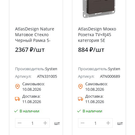
AtlasDesign Nature
AtlasDesign Мокко
Матовое Стекло
Розетка TV+RJ45
Черный Рамка 5-
категория 5E
постовая (Schneider
Systeme Electric
2367 ₽
/шт
884 ₽
/шт
Electric) Systeme
(Schneider Electric)
Electric (Schneider
Electric)
ectric (ранее Schneider Electric)
Производитель:
Systeme Electric (ранее Schneider Electric)
Производитель:
Systeme Electri
Артикул:
ATN331005
Артикул:
ATN000689
Самовывоз:
Самовывоз:
10.08.2026
10.08.2026
Доставка:
Доставка:
11.08.2026
11.08.2026
В наличии
В наличии
шт
шт