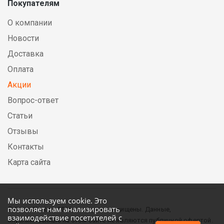
Покупателям
О компании
Новости
Доставка
Оплата
Акции
Вопрос-ответ
Статьи
Отзывы
Контакты
Карта сайта
Мы используем cookie. Это
позволяет нам анализировать
© DirectElectric, 2026, все права защищены. Данные,
взаимодействие посетителей с
опубликованные на этом сайте не являются публичной офертой.