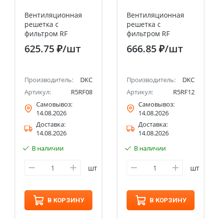
Вентиляционная
Вентиляционная
решетка с
решетка с
фильтром RF
фильтром RF
112x112 мм, IP54
150x150 мм, IP54
625.75 ₽
/шт
666.85 ₽
/шт
DKC
DKC
Производитель:
DKC
Производитель:
DKC
Артикул:
R5RF08
Артикул:
R5RF12
Самовывоз:
Самовывоз:
14.08.2026
14.08.2026
Доставка:
Доставка:
14.08.2026
14.08.2026
В наличии
В наличии
шт
шт
В КОРЗИНУ
В КОРЗИНУ