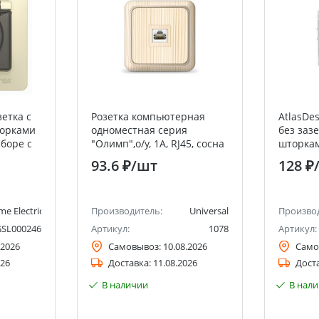
етка с
Розетка компьютерная
AtlasDe
торками
одноместная серия
без заз
сборе с
"Олимп",о/у, 1А, RJ45, сосна
шторками
ctric
(еврослот) UNIVERSAL
быстроз
93.6 ₽
/шт
128 ₽
me Electric (ранее Schneider Electric)
Производитель:
Universal
Произво
GSL000246
Артикул:
1078
Артикул:
.2026
Самовывоз:
10.08.2026
Само
026
Доставка:
11.08.2026
Дост
В наличии
В нал