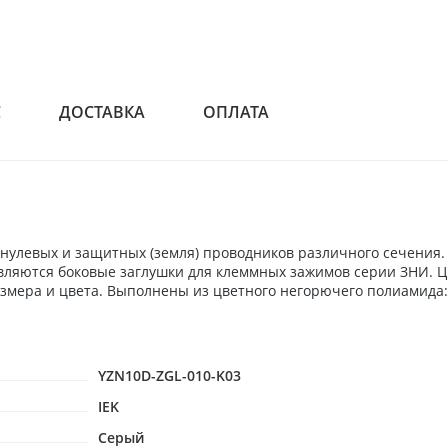
С
ДОСТАВКА
ОПЛАТА
 нулевых и защитных (земля) проводников различного сечения.
авляются боковые заглушки для клеммных зажимов серии ЗНИ. 
ра и цвета. Выполнены из цветного негорючего полиамида: желт
YZN10D-ZGL-010-K03
IEK
Серый