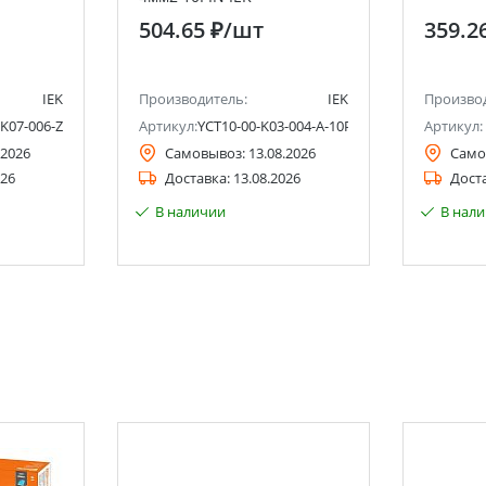
504.65 ₽
/шт
359.2
IEK
Производитель:
IEK
Произво
-K07-006-ZGL
Артикул:
YCT10-00-K03-004-A-10P
Артикул:
.2026
Самовывоз:
13.08.2026
Само
026
Доставка:
13.08.2026
Дост
В наличии
В нал