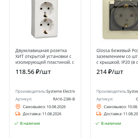
Двухклавишная розетка
Glossa Бежевый Роз
ХИТ открытой установки с
заземлением со ш
изолирующей пластиной, с
с крышкой, IP20 (в 
заземлением, белая, 16А,
рамкой) Systeme Ele
118.56 ₽
/шт
214 ₽
/шт
Schneider Electric RA16-
(Schneider Electric)
238I-B Systeme Electric
(Schneider Electric)
анее Schneider Electric)
Производитель:
Systeme Electric (ранее Schneider Electric)
Производитель:
Syste
Артикул:
RA16-238I-B
Артикул:
Самовывоз:
10.08.2026
Самовывоз:
10.08
Доставка:
11.08.2026
Доставка:
11.08.2
В наличии
В наличии