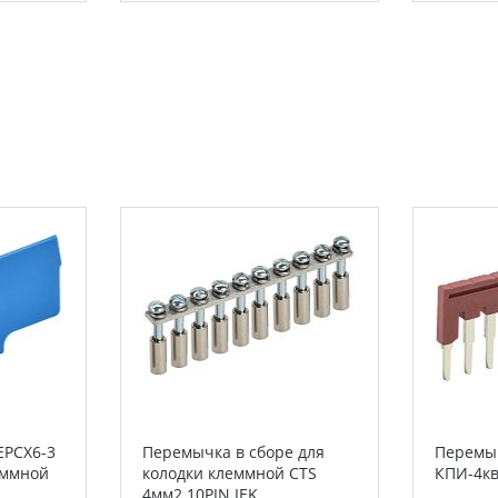
EPCX6-3
Перемычка в сборе для
Перемы
еммной
колодки клеммной CTS
КПИ-4кв
4мм2 10PIN IEK