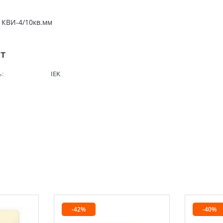
 КВИ-4/10кв.мм
шт
:
IEK
-42%
-40%