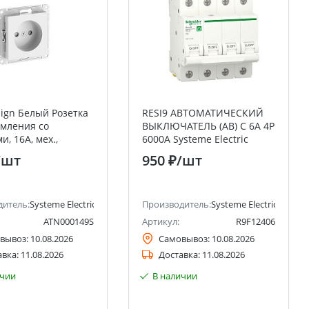
sign Белый Розетка
RESI9 АВТОМАТИЧЕСКИЙ
емления со
ВЫКЛЮЧАТЕЛЬ (АВ) С 6А 4P
, 16А, мех.,
6000A Systeme Electric
ажим. клемм
(Schneider Electric)
/шт
950 ₽
/шт
дитель:
Systeme Electric (ранее Schneider Electric)
Производитель:
Systeme Electric (ранее 
ATN000149S
Артикул:
R9F12406
вывоз:
10.08.2026
Самовывоз:
10.08.2026
авка:
11.08.2026
Доставка:
11.08.2026
ичии
В наличии