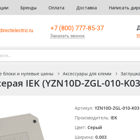
кции
Бренды
Оплата
Доставка
Написать дир
+7 (800) 777-85-37
Д
irectelectric.ru
з
Заказать звонок
е блоки и нулевые шины
Аксессуары для клемм
Заглушка
ерая IEK (YZN10D-ZGL-010-K03
Артикул:
YZN10D-ZGL-010-K03
Производитель:
IEK
Цвет:
Серый
Ширина:
0.003