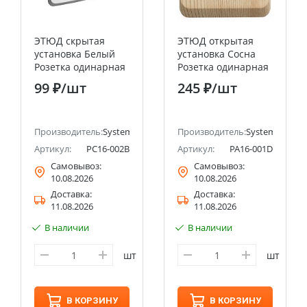
ЭТЮД скрытая
ЭТЮД открытая
установка Белый
установка Сосна
Розетка одинарная
Розетка одинарная
без заземления со
без заземления
99 ₽
/шт
245 ₽
/шт
шторками Systeme
Systeme Electric
Electric (Schneider
(Schneider Electric)
Electric)
Производитель:
Systeme Electric (ранее Schneider Electric)
Производитель:
Systeme Electri
Артикул:
PC16-002B
Артикул:
PA16-001D
Самовывоз:
Самовывоз:
10.08.2026
10.08.2026
Доставка:
Доставка:
11.08.2026
11.08.2026
В наличии
В наличии
шт
шт
В КОРЗИНУ
В КОРЗИНУ