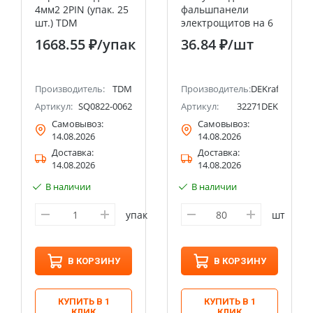
4мм2 2PIN (упак. 25
фальшпанели
шт.) TDM
электрощитов на 6
м DEKraft
1668.55 ₽
/упак
36.84 ₽
/шт
Производитель:
TDM
Производитель:
DEKraft
K04
Артикул:
SQ0822-0062
Артикул:
32271DEK
Самовывоз:
Самовывоз:
14.08.2026
14.08.2026
Доставка:
Доставка:
14.08.2026
14.08.2026
В наличии
В наличии
упак
шт
В КОРЗИНУ
В КОРЗИНУ
КУПИТЬ В 1
КУПИТЬ В 1
КЛИК
КЛИК