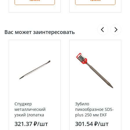
Вас может заинтересовать
Спуджер
Зубило
металлический
пикообразное SDS-
узкий (лопатка
plus 250 мм EKF
двухсторонняя)
Master
321.37 ₽
/шт
301.54 ₽
/шт
170мм REXANT