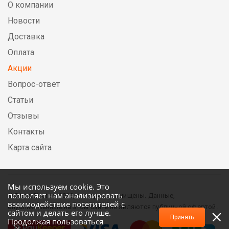
О компании
Новости
Доставка
Оплата
Акции
Вопрос-ответ
Статьи
Отзывы
Контакты
Карта сайта
Мы используем cookie. Это
позволяет нам анализировать
© DirectElectric, 2026, все права защищены. Данные,
взаимодействие посетителей с
опубликованные на этом сайте не являются публичной офертой.
сайтом и делать его лучше.
Принять
Продолжая пользоваться