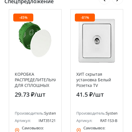
Спецпредложение
-45%
-81%
КОРОБКА
ХИТ скрытая
РАСПРЕДЕЛИТЕЛЬНАЯ
установка Белый
ДЛЯ СПЛОШНЫХ
Розетка TV
СТЕН 100(88)X50
оконечная Systeme
29.73 ₽
/шт
41.5 ₽
/шт
Systeme Electric
Electric (Schneider
(Schneider Electric)
Electric)
ectric (ранее Schneider Electric)
Производитель:
Systeme Electric (ранее Schneider Electric)
Производитель:
Systeme Electri
Артикул:
IMT35121
Артикул:
RAT-1S3-B
Самовывоз:
Самовывоз: