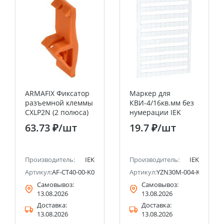
ARMAFIX Фиксатор
Маркер для
разъемной клеммы
КВИ-4/16кв.мм без
CXLP2N (2 полюса)
нумерации IEK
IEK
63.73 ₽
/шт
19.7 ₽
/шт
Производитель:
IEK
Производитель:
IEK
21
Артикул:
AF-CT40-00-K03-002-LP2
Артикул:
YZN30M-004-K00
Самовывоз:
Самовывоз:
13.08.2026
13.08.2026
Доставка:
Доставка:
13.08.2026
13.08.2026