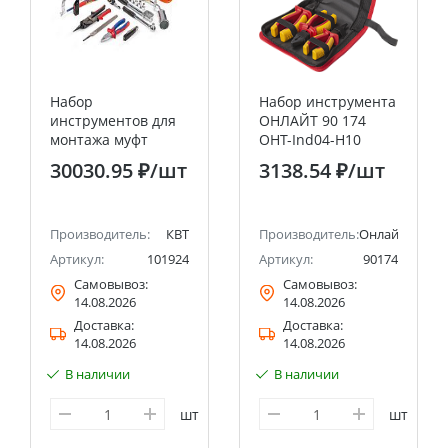
Набор
Набор инструмента
инструментов для
ОНЛАЙТ 90 174
монтажа муфт
OHT-Ind04-H10
НИМ-2 «Бумага +
(диэлектрические,
30030.95 ₽
/шт
3138.54 ₽
/шт
Винил» 10
10 шт)
предметов в сумке
КВТ
Производитель:
КВТ
Производитель:
Онлайт
Артикул:
101924
Артикул:
90174
Самовывоз:
Самовывоз:
14.08.2026
14.08.2026
Доставка:
Доставка:
14.08.2026
14.08.2026
В наличии
В наличии
шт
шт