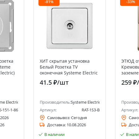
-81%
-33%
озетка
ХИТ скрытая установка
ЭТЮД от
steme
Белый Розетка TV
Кремовы
lectric)
оконечная Systeme Electric
заземле
(Schneider Electric)
+ Выкл
41.5 ₽
/шт
259 ₽
1клави
Electric 
me Electric (ранее Schneider Electric)
Производитель:
Systeme Electric (ранее Schneider Ele
Произво
6-151-1-86
Артикул:
RAT-1S3-B
Артикул:
.2026
Самовывоз:
Сегодня
Само
026
Доставка:
10.08.2026
Дост
В наличии
В нал