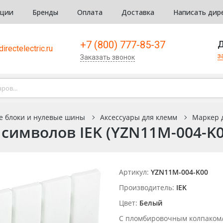
кции
Бренды
Оплата
Доставка
Написать дир
+7 (800) 777-85-37
Д
irectelectric.ru
з
Заказать звонок
е блоки и нулевые шины
Аксессуары для клемм
Маркер д
символов IEK (YZN11M-004-K0
Артикул:
YZN11M-004-K00
Производитель:
IEK
Цвет:
Белый
С пломбировочным колпаком