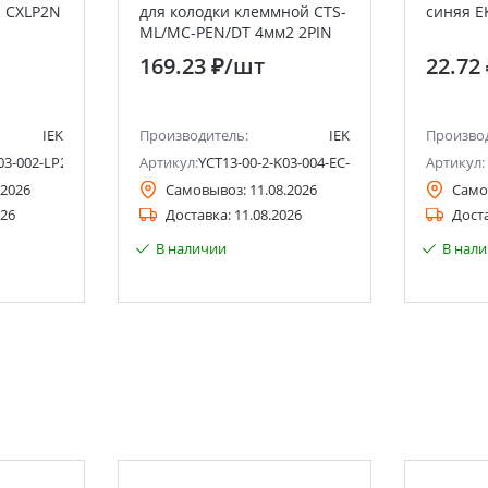
 CXLP2N
для колодки клеммной CTS-
синяя E
ML/MC-PEN/DT 4мм2 2PIN
IEK
169.23 ₽
/шт
22.72
IEK
Производитель:
IEK
Произво
03-002-LP2
Артикул:
YCT13-00-2-K03-004-EC-2P
Артикул:
.2026
Самовывоз:
11.08.2026
Само
026
Доставка:
11.08.2026
Дост
В наличии
В нал