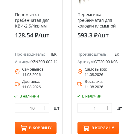
Перемычка
Перемычка
гребенчатая для
гребенчатая для
КВИ-2.5/4кв.мм
колодки клеммной
10PIN IEK
CP 1,5мм2 10PIN IEK
128.54 ₽
/шт
593.3 ₽
/шт
Производитель:
IEK
Производитель:
IEK
-A
Артикул:
YZN30B-002-10P
Артикул:
YCT20-00-K03-001-EC-
Самовывоз:
Самовывоз:
11.08.2026
11.08.2026
Доставка:
Доставка:
11.08.2026
11.08.2026
В наличии
В наличии
шт
шт
В КОРЗИНУ
В КОРЗИНУ