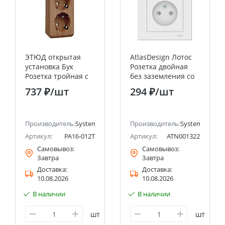
ЭТЮД открытая
AtlasDesign Лотос
установка Бук
Розетка двойная
Розетка тройная с
без заземления со
заземлением со
шторками,16А, в
737 ₽
/шт
294 ₽
/шт
шторками 16А 250B
сборе Systeme
Systeme Electric
Electric (Schneider
(Schneider Electric)
Electric)
ectric (ранее Schneider Electric)
Производитель:
Systeme Electric (ранее Schneider Electric)
Производитель:
Systeme Electri
Артикул:
PA16-012T
Артикул:
ATN001322
Самовывоз:
Самовывоз:
Завтра
Завтра
Доставка:
Доставка:
10.08.2026
10.08.2026
В наличии
В наличии
шт
шт