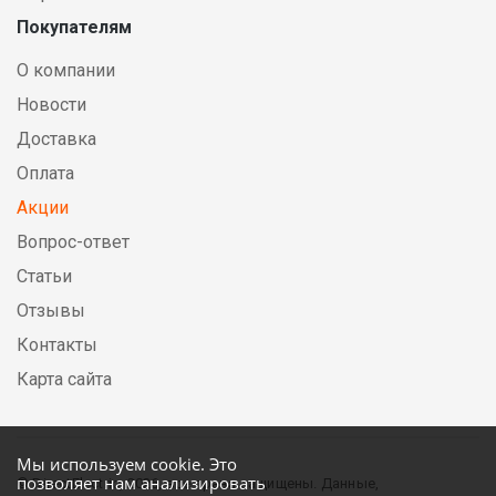
Покупателям
О компании
Новости
Доставка
Оплата
Акции
Вопрос-ответ
Статьи
Отзывы
Контакты
Карта сайта
Мы используем cookie. Это
позволяет нам анализировать
© DirectElectric, 2026, все права защищены. Данные,