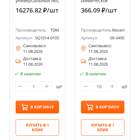
универсальный №5,
(химическое
48 позиций, CR-V
лужение плат), 100
16276.82 ₽
/шт
366.09 ₽
/шт
сталь "Алмаз" TDM
мл ,флакон
Производитель:
TDM
Производитель:
Rexant
Артикул:
SQ1014-0105
Артикул:
09-3495
Самовывоз:
Самовывоз:
11.08.2026
11.08.2026
Доставка:
Доставка:
11.08.2026
11.08.2026
В наличии
В наличии
шт
шт
В КОРЗИНУ
В КОРЗИНУ
КУПИТЬ В 1
КУПИТЬ В 1
КЛИК
КЛИК