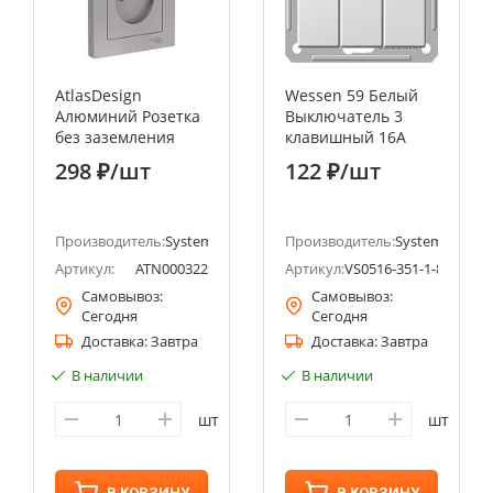
AtlasDesign
Wessen 59 Белый
Алюминий Розетка
Выключатель 3
без заземления
клавишный 16А
двойная, со
(сх.05) Systeme
298 ₽
/шт
122 ₽
/шт
шторками16А, (в
Electric (Schneider
сборе с рамкой)
Electric)
Systeme Electric
ectric (ранее Schneider Electric)
(Schneider Electric)
Производитель:
Systeme Electric (ранее Schneider Electric)
Производитель:
Systeme Electri
Артикул:
ATN000322
Артикул:
VS0516-351-1-86
Самовывоз:
Самовывоз:
Сегодня
Сегодня
Доставка:
Завтра
Доставка:
Завтра
В наличии
В наличии
шт
шт
В КОРЗИНУ
В КОРЗИНУ