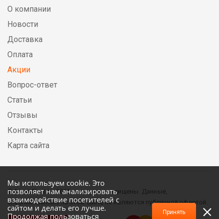
О компании
Новости
Доставка
Оплата
Акции
Вопрос-ответ
Статьи
Отзывы
Контакты
Карта сайта
Мы используем cookie. Это
позволяет нам анализировать
© DirectElectric, 2026, все права защищены. Данные,
взаимодействие посетителей с
опубликованные на этом сайте не являются публичной офертой.
сайтом и делать его лучше.
Принять
Продолжая пользоваться