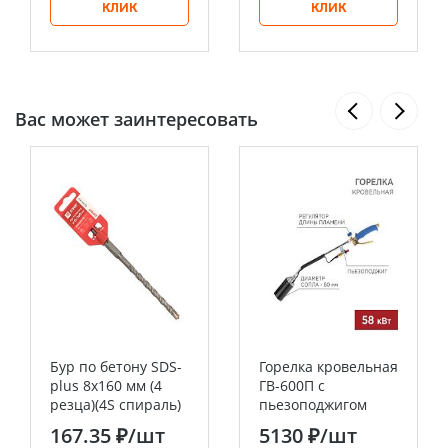
КЛИК
КЛИК
Вас может заинтересовать
Бур по бетону SDS-
Горелка кровельная
plus 8х160 мм (4
ГВ-600П с
резца)(4S спираль)
пьезоподжигом
EKF Expert
REXANT
167.35 ₽
/шт
5130 ₽
/шт