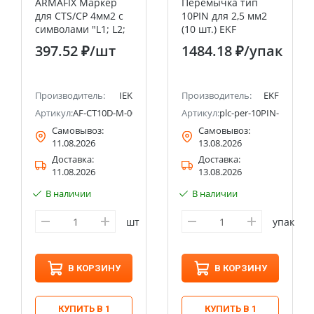
ARMAFIX Маркер
Перемычка тип
для CTS/CP 4мм2 с
10PIN для 2,5 мм2
символами "L1; L2;
(10 шт.) EKF
L3" IEK
PROxima
397.52 ₽
/шт
1484.18 ₽
/упак
Производитель:
IEK
Производитель:
EKF
Артикул:
AF-CT10D-M-004-22
Артикул:
plc-per-10PIN-2,5
Самовывоз:
Самовывоз:
11.08.2026
13.08.2026
Доставка:
Доставка:
11.08.2026
13.08.2026
В наличии
В наличии
шт
упак
В КОРЗИНУ
В КОРЗИНУ
КУПИТЬ В 1
КУПИТЬ В 1