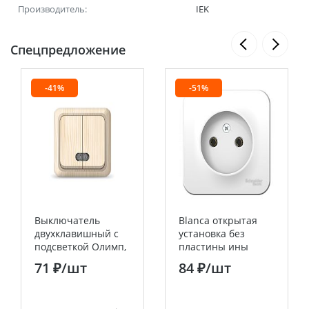
Производитель:
IEK
Спецпредложение
-41%
-51%
Выключатель
Blanca открытая
двухклавишный с
установка без
подсветкой Олимп,
пластины ины
открытой
Белый Розетка без
71 ₽
/шт
84 ₽
/шт
установки, 10А,
заземления, 16А
220В, сосна
Systeme Electric
UNIVERSAL
(Schneider Electric)