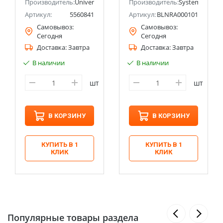
ectric (ранее Schneider Electric)
Производитель:
Universal
Производитель:
Systeme Electri
Артикул:
5560841
Артикул:
BLNRA000101
Самовывоз:
Самовывоз:
Сегодня
Сегодня
Доставка:
Завтра
Доставка:
Завтра
В наличии
В наличии
шт
шт
В КОРЗИНУ
В КОРЗИНУ
КУПИТЬ В 1
КУПИТЬ В 1
КЛИК
КЛИК
Популярные товары раздела