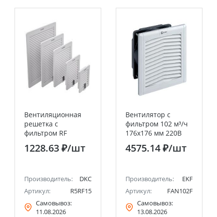
Вентиляционная
Вентилятор с
решетка с
фильтром 102 м³/ч
фильтром RF
176x176 мм 220В
250x250 мм, IP54
IP54 EKF PROxima
1228.63 ₽
/шт
4575.14 ₽
/шт
DKC
Производитель:
DKC
Производитель:
EKF
Артикул:
R5RF15
Артикул:
FAN102F
Самовывоз:
Самовывоз:
11.08.2026
13.08.2026