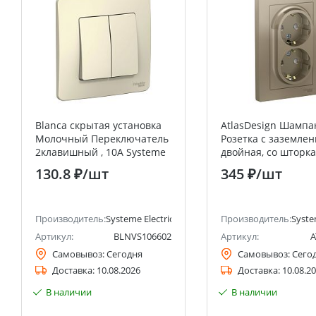
Blanca скрытая установка
AtlasDesign Шампа
Молочный Переключатель
Розетка с заземле
2клавишный , 10А Systeme
двойная, со шторка
Electric (Schneider Electric)
(в сборе с рамкой)
130.8 ₽
/шт
345 ₽
/шт
Electric (Schneider E
анее Schneider Electric)
Производитель:
Systeme Electric (ранее Schneider Electric)
Производитель:
Syste
Артикул:
BLNVS106602
Артикул:
A
Самовывоз:
Сегодня
Самовывоз:
Сего
Доставка:
10.08.2026
Доставка:
10.08.2
В наличии
В наличии