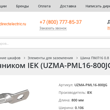
кции
Бренды
Оплата
Доставка
Написать дир
+7 (800) 777-85-37
Д
irectelectric.ru
з
Заказать звонок
ание шкафов
Элементы для заземления
Шина ПМЛ16 0.8 
чником IEK (UZMA-PML16-800J
Артикул:
UZMA-PML16-800JG
Производитель:
IEK
Длина:
800 мм
Ширина:
0.106