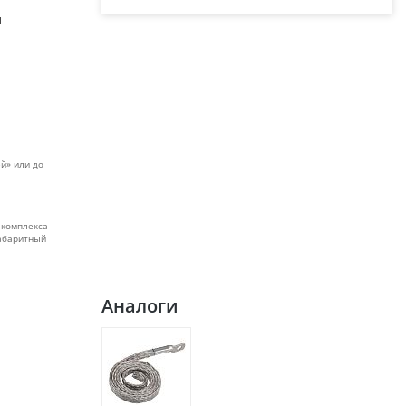
я
й» или до
 комплекса
габаритный
Аналоги