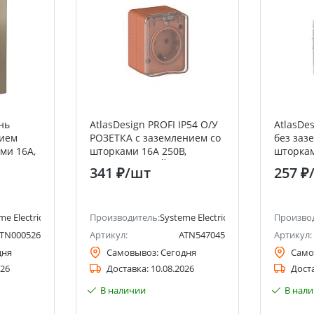
нь
AtlasDesign PROFI IP54 О/У
AtlasDe
нием
РОЗЕТКА с заземлением со
без заз
ми 16А,
шторками 16А 250В,
шторками
 Systeme
ТЕРРАКОТОВЫЙ Systeme
быстроз
341 ₽
/шт
257 ₽
lectric)
Electric (Schneider Electric)
me Electric (ранее Schneider Electric)
Производитель:
Systeme Electric (ранее Schneider Ele
Произво
TN000526
Артикул:
ATN547045
Артикул:
дня
Самовывоз:
Сегодня
Само
026
Доставка:
10.08.2026
Дост
В наличии
В нал