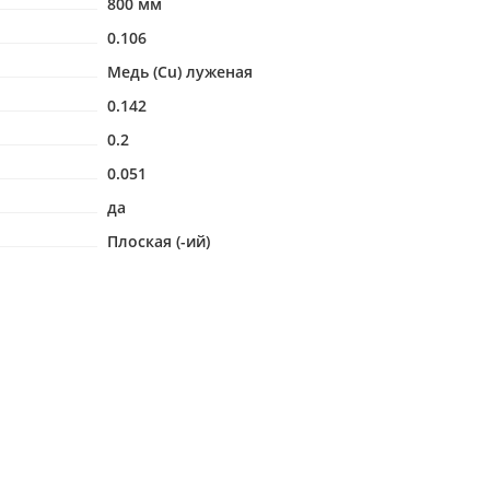
800 мм
0.106
Медь (Cu) луженая
0.142
0.2
0.051
да
Плоская (-ий)