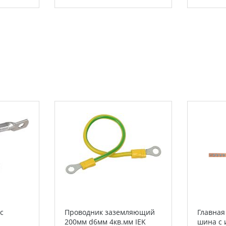
с
Проводник заземляющий
Главна
200мм d6мм 4кв.мм IEK
шина с 