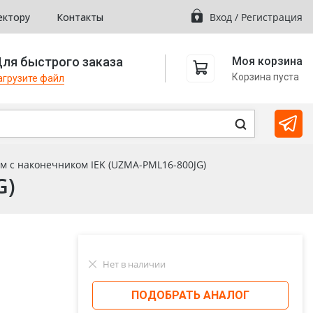
ектору
Контакты
Вход
/
Регистрация
ля быстрого заказа
Моя корзина
Корзина пуста
агрузите файл
м с наконечником IEK (UZMA-PML16-800JG)
G)
Нет в наличии
ПОДОБРАТЬ АНАЛОГ