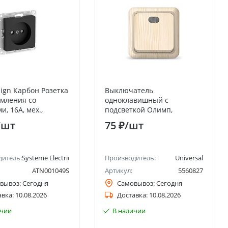
sign Карбон Розетка
Выключатель
емления со
одноклавишный с
, 16А, мех.,
подсветкой Олимп,
ажим. клемм
открытой установки, 10А,
/шт
75 ₽
/шт
220В, сосна UNIVERSAL
ctric)
дитель:
Systeme Electric (ранее Schneider Electric)
Производитель:
Universal
ATN001049S
Артикул:
5560827
вывоз:
Сегодня
Самовывоз:
Сегодня
авка:
10.08.2026
Доставка:
10.08.2026
ичии
В наличии