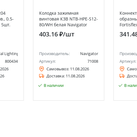
204
Колодка зажимная
Коннект
., 0.5-
винтовая КЗВ NTB-HPE-S12-
образны
 5шт.
80/WH белая Navigator
Fortisfle
403.16 ₽
/шт
341.4
al Lighting Systems
Производитель:
Navigator
Произво
800434
Артикул:
71008
Артикул:
.2026
Самовывоз:
11.08.2026
Само
026
Доставка:
11.08.2026
Дост
В наличии
В нал