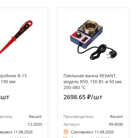
пробник R-15
Паяльная ванна REXANT,
 190 мм
модель R50, 150 Вт, ø 50 мм,
200-480 °C
/шт
2698.65 ₽
/шт
дитель:
Rexant
Производитель:
Rexant
12-2033
Артикул:
09-9030
вывоз:
11.08.2026
Самовывоз:
11.08.2026