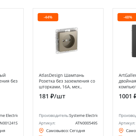
-44%
-48%
ный
AtlasDesign Шампань
ArtGalle
ения без
Розетка без заземления со
двойная
шторками, 16А, мех.,
компьют
мм
быстрозажим. клемм
Systeme 
181 ₽
/шт
1001 
Electric)
me Electric (ранее Schneider Electric)
Производитель:
Systeme Electric (ранее Schneider Ele
Произво
N001241S
Артикул:
ATN000549S
Артикул:
дня
Самовывоз:
Сегодня
Само