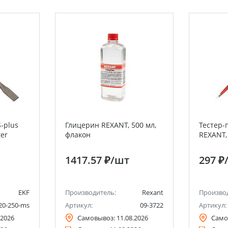
-plus
Глицерин REXANT, 500 мл,
Тестер-
er
флакон
REXANT,
1417.57 ₽
/шт
297 ₽
EKF
Производитель:
Rexant
Произво
20-250-ms
Артикул:
09-3722
Артикул:
.2026
Самовывоз:
11.08.2026
Само