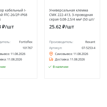
ор кабельный I-
Универсальная клемма
й FFC-26/2P-IP68
СМК 222-413, 3-проводная
x
серая 0,08-2,5/4 мм² (50 шт/
уп) REXANT
8 ₽
/шт
25.62 ₽
/шт
дитель:
Fortisflex
Производитель:
Rexant
101767
Артикул:
07-5253-4
вывоз:
11.08.2026
Самовывоз:
11.08.2026
авка:
11.08.2026
Доставка:
11.08.2026
ичии
В наличии