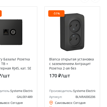
-51%
ry Базальт Розетка
Blanca открытая установка
 ТВ +
с заземлением Антрацит
ерная RJ45, кат. 5Е
Розетка 2-ая без
Electric (Schneider
заземления, 16А Systeme
₽
/шт
170 ₽
/шт
Electric (Schneider Electric)
ctric)
дитель:
Systeme Electric (ранее Schneider Electric)
Производитель:
Systeme Electric (ранее 
GAL001489
Артикул:
BLNRA000206
вывоз:
Сегодня
Самовывоз:
Сегодня