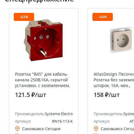
-63%
-44%
Розетка "В45" для кабель-
AtlasDesign Песоч
канала 250В,16А, скрытой
Розетка без заземл
установки, с заземлением,
шторок, 16А, мех.,
с защитными шторками
быстрозажим. кле
121.5 ₽
/шт
158 ₽
/шт
Systeme Electric (Schneider
Electric)
анее Schneider Electric)
Производитель:
Systeme Electric (ранее Schneider Electric)
Производитель:
Syste
Артикул:
RN16-113-K
Артикул:
AT
Самовывоз:
Сегодня
Самовывоз:
Сего