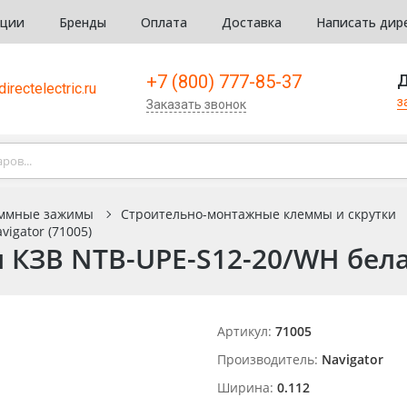
кции
Бренды
Оплата
Доставка
Написать дир
+7 (800) 777-85-37
Д
irectelectric.ru
з
Заказать звонок
ммные зажимы
Строительно-монтажные клеммы и скрутки
igator (71005)
КЗВ NTB-UPE-S12-20/WH белая
Артикул:
71005
Производитель:
Navigator
Ширина:
0.112