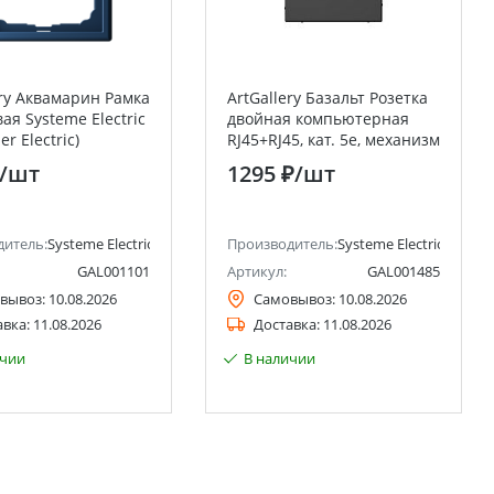
ery Аквамарин Рамка
ArtGallery Базальт Розетка
ая Systeme Electric
двойная компьютерная
er Electric)
RJ45+RJ45, кат. 5е, механизм
Systeme Electric (Schneider
/шт
1295 ₽
/шт
Electric)
ctric)
дитель:
Systeme Electric (ранее Schneider Electric)
Производитель:
Systeme Electric (ранее 
GAL001101
Артикул:
GAL001485
вывоз:
10.08.2026
Самовывоз:
10.08.2026
авка:
11.08.2026
Доставка:
11.08.2026
ичии
В наличии