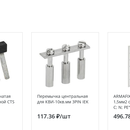
чатая
Перемычка центральная
ARMAFIX
ной CTS
для КВИ-10кв.мм 3PIN IEK
1,5мм2 
C; N; PE
117.36 ₽
/шт
496.7