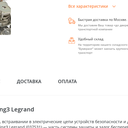
Все характеристики
Быстрая доставка по Москве.
Мы доставим Ваш товар «до двере
транспортной компании
Удобный склад
На территорию нашего складского
"Бумеранг" может заехать крупно
транспорт
С
ДОСТАВКА
ОПЛАТА
ngЗ Legrand
 встраивании в электрические цепи устройств безопасности и
kingЗ Legrand (037531) — часть системы защиты и залог беспер