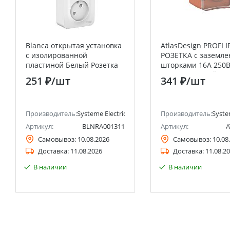
Blanca открытая установка
AtlasDesign PROFI I
с изолированной
РОЗЕТКА с заземле
пластиной Белый Розетка
шторками 16А 250В
тройная без заземления со
ТЕРРАКОТОВЫЙ Sy
251 ₽
/шт
341 ₽
/шт
шторками 16А Systeme
Electric (Schneider E
Electric (Schneider Electric)
анее Schneider Electric)
Производитель:
Systeme Electric (ранее Schneider Electric)
Производитель:
Syste
Артикул:
BLNRA001311
Артикул:
A
Самовывоз:
10.08.2026
Самовывоз:
10.08
Доставка:
11.08.2026
Доставка:
11.08.2
В наличии
В наличии