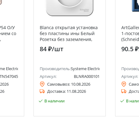
P54 О/У
Blanca открытая установка
ArtGall
нием со
без пластины ины Белый
1-постов
,
Розетка без заземления,
(Schneid
steme
16А Systeme Electric
84 ₽
/шт
90.5 ₽
lectric)
(Schneider Electric)
me Electric (ранее Schneider Electric)
Производитель:
Systeme Electric (ранее Schneider Ele
Произво
TN547045
Артикул:
BLNRA000101
Артикул:
.2026
Самовывоз:
10.08.2026
Само
026
Доставка:
11.08.2026
Дост
В наличии
В нал