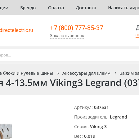
кции
Бренды
Оплата
Доставка
Написать дир
+7 (800) 777-85-37
Д
irectelectric.ru
з
Заказать звонок
е блоки и нулевые шины
Аксессуары для клемм
Зажим за
4-13.5мм VikingЗ Legrand (03
Артикул:
037531
Производитель:
Legrand
Серия:
Viking 3
Вес:
0.019