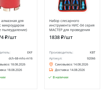
 алмазная для
Набор слесарного
с микроударом
инструмента НИС-04 серия
е пылеудаление)
МАСТЕР для проведения
HS Micro Hit Laser
слесарно-монтажных
74 ₽
/шт
1838 ₽
/шт
 Professional
работ, 6 шт. в кофре
дитель:
EKF
Производитель:
КВТ
dch-68-mhs-m16
Артикул:
92066
вывоз:
18.08.2026
Самовывоз:
14.08.2026
авка:
18.08.2026
Доставка:
14.08.2026
ичии
В наличии