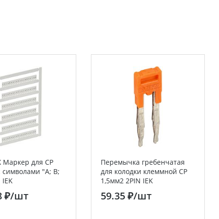
 Маркер для CP
Перемычка гребенчатая
с символами "A; B;
для колодки клеммной CP
" IEK
1,5мм2 2PIN IEK
8 ₽
/шт
59.35 ₽
/шт