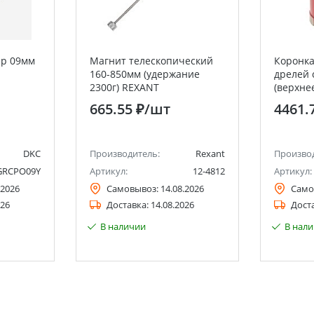
ер 09мм
Магнит телескопический
Коронка
160-850мм (удержание
дрелей 
2300г) REXANT
(верхне
DCH-68M
665.55 ₽
/шт
4461.
M16 EKF
DKC
Производитель:
Rexant
Произво
GRCPO09Y
Артикул:
12-4812
Артикул:
.2026
Самовывоз:
14.08.2026
Само
026
Доставка:
14.08.2026
Дост
В наличии
В нал