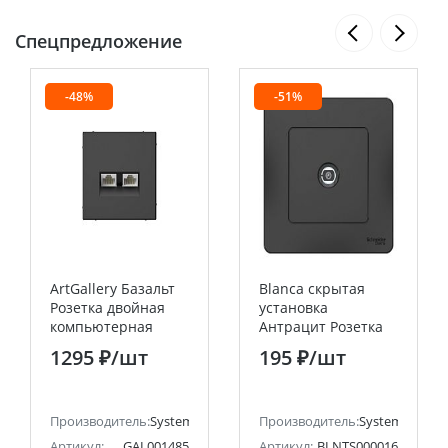
Спецпредложение
-48%
-51%
ArtGallery Базальт
Blanca скрытая
Розетка двойная
установка
компьютерная
Антрацит Розетка
RJ45+RJ45, кат. 5е,
TV Systeme Electric
1295 ₽
/шт
195 ₽
/шт
механизм Systeme
(Schneider Electric)
Electric (Schneider
Electric)
ectric (ранее Schneider Electric)
Производитель:
Systeme Electric (ранее Schneider Electric)
Производитель:
Systeme Electri
Артикул:
GAL001485
Артикул:
BLNTS000016