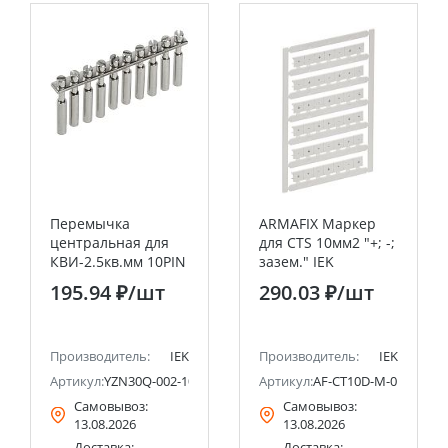
Перемычка
ARMAFIX Маркер
центральная для
для CTS 10мм2 "+; -;
КВИ-2.5кв.мм 10PIN
зазем." IEK
IEK
195.94 ₽
/шт
290.03 ₽
/шт
Производитель:
IEK
Производитель:
IEK
Артикул:
YZN30Q-002-10P
Артикул:
AF-CT10D-M-010-23
Самовывоз:
Самовывоз:
13.08.2026
13.08.2026
Доставка:
Доставка: