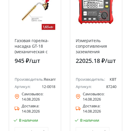
Газовая горелка-
Измеритель
насадка GT-18
сопротивления
(механическая с
заземления
регулятором)
цифровой KT 2302
945 ₽
/шт
22025.18 ₽
/шт
паяльного типа
серия PROLINE КВТ
REXANT
Производитель:
Rexant
Производитель:
КВТ
Артикул:
12-0018
Артикул:
87240
Самовывоз:
Самовывоз:
14.08.2026
14.08.2026
Доставка:
Доставка:
14.08.2026
14.08.2026
В наличии
В наличии